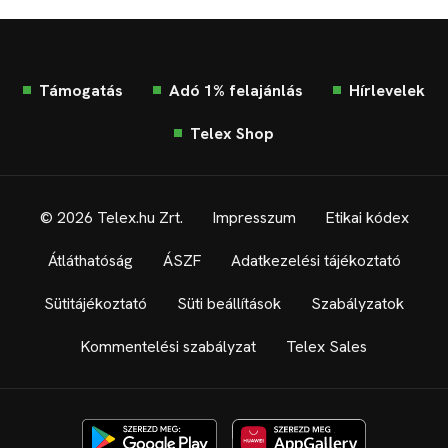
Támogatás
Adó 1% felajánlás
Hírlevelek
Telex Shop
© 2026 Telex.hu Zrt.
Impresszum
Etikai kódex
Átláthatóság
ÁSZF
Adatkezelési tájékoztató
Sütitájékoztató
Süti beállítások
Szabályzatok
Kommentelési szabályzat
Telex Sales