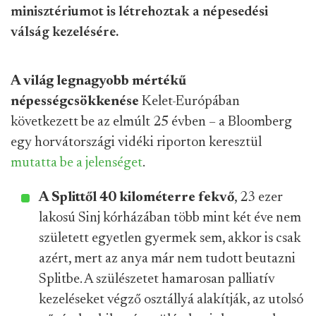
minisztériumot is létrehoztak a népesedési
válság kezelésére.
A világ legnagyobb mértékű
népességcsökkenése
Kelet-Európában
következett be az elmúlt 25 évben – a Bloomberg
egy horvátországi vidéki riporton keresztül
mutatta be a jelenséget
.
A Splittől 40 kilométerre fekvő
, 23 ezer
lakosú Sinj kórházában több mint két éve nem
született egyetlen gyermek sem, akkor is csak
azért, mert az anya már nem tudott beutazni
Splitbe. A szülészetet hamarosan palliatív
kezeléseket végző osztállyá alakítják, az utolsó