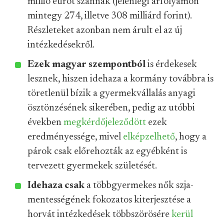
millió eurót szánnak (jelenlegi árfolyamon
mintegy 274, illetve 308 milliárd forint).
Részleteket azonban nem árult el az új
intézkedésekről.
Ezek magyar szempontból
is érdekesek
lesznek, hiszen idehaza a kormány továbbra is
töretlenül bízik a gyermekvállalás anyagi
ösztönzésének sikerében, pedig az utóbbi
években
megkérdőjeleződött
ezek
eredményessége, mivel
elképzelhető
, hogy a
párok csak előrehozták az egyébként is
tervezett gyermekek születését.
Idehaza csak
a többgyermekes nők szja-
mentességének fokozatos kiterjesztése a
horvát intézkedések többszörösére
kerül