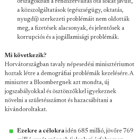
országokban a rendszerváltás óta sokat javult,
a közszolgáltatások (egészségügy, oktatás,
nyugdíj) szerkezeti problémáit nem oldották
meg, a fizetések alacsonyak, és jelentősek a
korrupciós és a jogállamisági problémák.
Mi következik?
Horvátországban tavaly népesedési minisztériumot
hoztak létre a demográfiai problémák kezelésére. A
miniszter a Bloombergnek azt mondta, új
jogszabályokkal és ösztönzőkkel igyekeznek
növelni a születésszámot és hazacsábítani a
kivándoroltakat.
Ezekre a célokra
idén 685 millió, jövőre 769