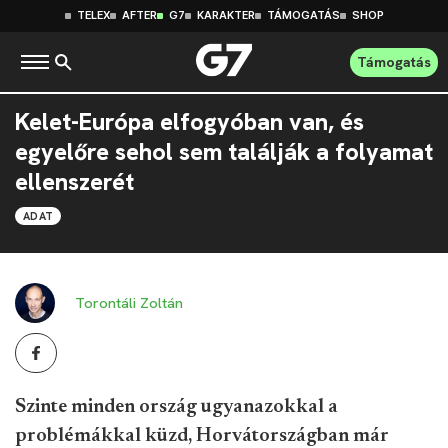
TELEX
AFTER
G7
KARAKTER
TÁMOGATÁS
SHOP
Támogatás
Kelet-Európa elfogyóban van, és
egyelőre sehol sem találják a folyamat
ellenszerét
ADAT
Torontáli Zoltán
Szinte minden ország ugyanazokkal a
problémákkal küzd, Horvátországban már