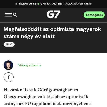
TELEX
AFTER
G7
KARAKTER
TÁMOGATÁS
SHOP
Támogatás
Megfeleződött az optimista magyarok
száma négy év alatt
ADAT
Stubnya Bence
Hazánknál csak Görögországban és
Olaszországban volt kisebb az optimisták
aránya az EU tagállamainak mezőnyében a