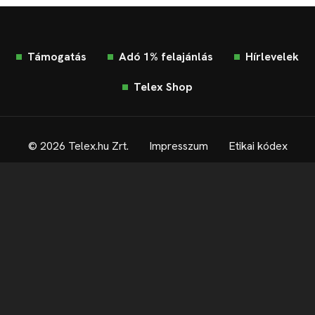
Támogatás
Adó 1% felajánlás
Hírlevelek
Telex Shop
© 2026 Telex.hu Zrt.
Impresszum
Etikai kódex
Átláthatóság
ÁSZF
Adatkezelési tájékoztató
Sütitájékoztató
Süti beállítások
Szabályzatok
Kommentelési szabályzat
Telex Sales