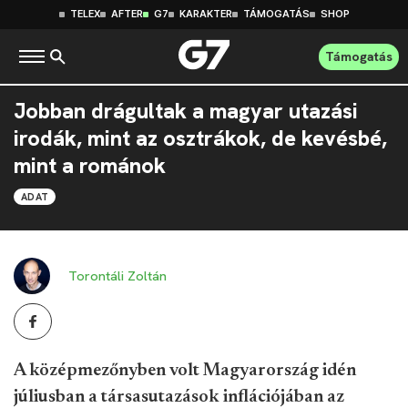
TELEX
AFTER
G7
KARAKTER
TÁMOGATÁS
SHOP
Támogatás
Jobban drágultak a magyar utazási
irodák, mint az osztrákok, de kevésbé,
mint a románok
ADAT
Torontáli Zoltán
A középmezőnyben volt Magyarország idén
júliusban a társasutazások inflációjában az