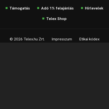
Támogatás
Adó 1% felajánlás
Hírlevelek
Telex Shop
© 2026 Telex.hu Zrt.
Impresszum
Etikai kódex
Átláthatóság
ÁSZF
Adatkezelési tájékoztató
Sütitájékoztató
Süti beállítások
Szabályzatok
Kommentelési szabályzat
Telex Sales