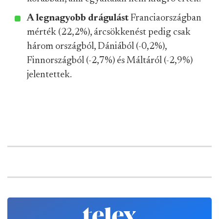
A legnagyobb drágulást
Franciaországban
mérték (22,2%), árcsökkenést pedig csak
három országból, Dániából (-0,2%),
Finnországból (-2,7%) és Máltáról (-2,9%)
jelentettek.