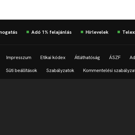
mogatás
Adó 1% felajánlás
Hírlevelek
Telex
Impresszum
Etikai kódex
Átláthatóság
ÁSZF
Ad
Süti beállítások
Szabályzatok
Kommentelési szabályza