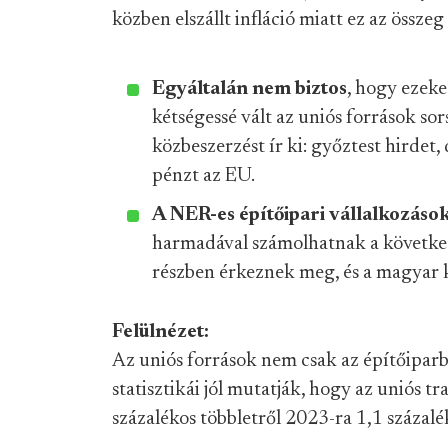
közben elszállt infláció miatt ez az összeg
Egyáltalán nem biztos
, hogy ezeke
kétségessé vált az uniós források sor
közbeszerzést ír ki: győztest hirdet
pénzt az EU.
A NER-es építőipari vállalkozáso
harmadával számolhatnak a következő
részben érkeznek meg, és a magyar k
Felülnézet:
Az uniós források nem csak az építőipa
statisztikái jól mutatják, hogy az uniós t
százalékos többletről 2023-ra 1,1 százalé