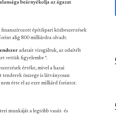
talansága beárnyékolja az ágazat
l finanszírozott építőipari közbeszerzések
forint alig 800 milliárdra olvadt.
Rendszer
adatait vizsgáltuk, az odaítélt
ket vettük figyelembe
*
.
szerzések értéke, mivel a hazai
tt tenderek összege is látványosan
nem érte el az ezer milliárd forintot.
zteri munkáját a legtöbb vasút- és