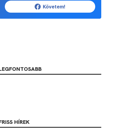
Követem!
LEGFONTOSABB
FRISS HÍREK