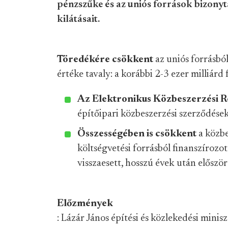
pénzszűke és az uniós források bizony
kilátásait.
Töredékére csökkent
az uniós forrásbó
értéke tavaly: a korábbi 2-3 ezer milliárd 
Az Elektronikus Közbeszerzési 
építőipari közbeszerzési szerződése
Összességében is csökkent
a közbe
költségvetési forrásból finanszírozo
visszaesett, hosszú évek után először 
Előzmények
: Lázár János építési és közlekedési minis