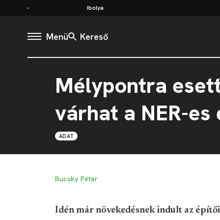
Ibolya
Menü
Kereső
Mélypontra esett
várhat a NER-es 
ADAT
Bucsky Péter
Idén már növekedésnek indult az építői