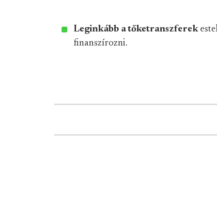
Leginkább a tőketranszferek
este
finanszírozni.