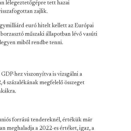
ban lélegeztetőgépre tett hazai
isszafogottan zajlik.
gymilliárd euró hitelt kellett az Európai
 borzasztó műszaki állapotban lévő vasúti
 legyen miből rendbe tenni.
a GDP-hez viszonyítva is vizsgálni a
2,4 százalékának megfelelő összeget
nkákra.
 uniós forrású tendereknél, értékük már
san meghaladja a 2022-es értéket, igaz, a