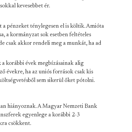
 sokkal kevesebbet ér.
t a pénzeket ténylegesen el is költik. Amióta
sa, a kormányzat sok esetben feltételes
, de csak akkor rendeli meg a munkát, ha ad
k
a korábbi évek megbízásainak alig
 évekre, ha az uniós források csak kis
öltségvetésből sem sikerül őket pótolni.
rban hiányoznak. A Magyar Nemzeti Bank
ranszferek egyenlege a korábbi 2-3
kra csökkent.