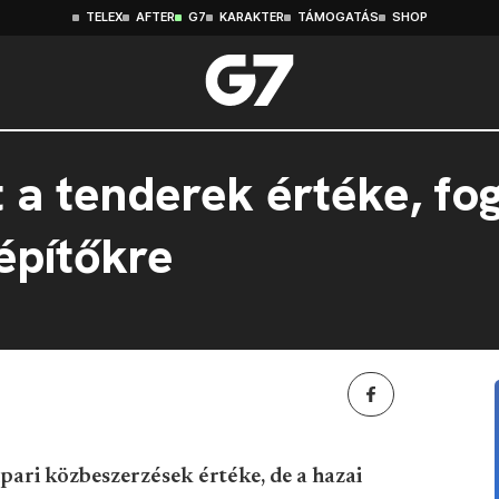
TELEX
AFTER
G7
KARAKTER
TÁMOGATÁS
SHOP
 a tenderek értéke, fo
építőkre
pari közbeszerzések értéke, de a hazai