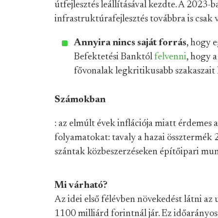
útfejlesztés leállításával kezdte. A 2023-
infrastruktúrafejlesztés továbbra is csak v
Annyira nincs saját forrás
, hogy e
Befektetési Banktól
felvenni
, hogy a
fővonalak legkritikusabb szakaszait
Számokban
: az elmúlt évek inflációja miatt érdemes 
folyamatokat: tavaly a hazai össztermék 
szántak közbeszerzéseken építőipari mu
Mi várható?
Az idei első félévben növekedést látni az
1100 milliárd forintnál jár. Ez időarányo