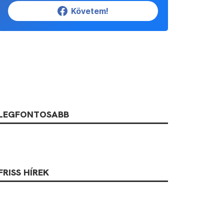
Követem!
LEGFONTOSABB
FRISS HÍREK