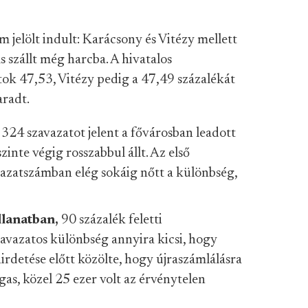
m jelölt indult: Karácsony és Vitézy mellett
szállt még harcba. A hivatalos
ok 47,53, Vitézy pedig a 47,49 százalékát
aradt.
324 szavazatot jelent a fővárosban leadott
inte végig rosszabbul állt. Az első
avazatszámban elég sokáig nőtt a különbség,
llanatban,
90 százalék feletti
zavazatos különbség annyira kicsi, hogy
rdetése előtt közölte, hogy újraszámlálásra
s, közel 25 ezer volt az érvénytelen