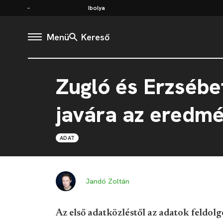
Ibolya
Menü
Kereső
Zugló és Erzsébe
javára az eredm
ADAT
Jandó Zoltán
Az első adatközléstől az adatok feldolg