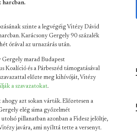
t harcban.
zásának szinte a legvégéig Vitézy Dávid
 harcban. Karácsony Gergely 90 százalék
 hét órával az urnazárás után.
ny Gergely marad Budapest
 Koalíció és a Párbeszéd támogatásával
zavazattal előzte meg kihívóját, Vitézy
lják a szavazatokat
.
t ahogy azt sokan várták. Előzetesen a
ergely elég sima győzelmét
utolsó pillanatban azonban a Fidesz jelöltje,
itézy javára, ami nyílttá tette a versenyt.