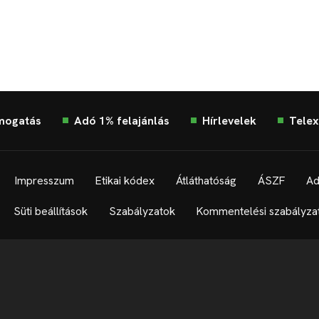
mogatás
Adó 1% felajánlás
Hírlevelek
Telex
Impresszum
Etikai kódex
Átláthatóság
ÁSZF
Ad
Süti beállítások
Szabályzatok
Kommentelési szabályza