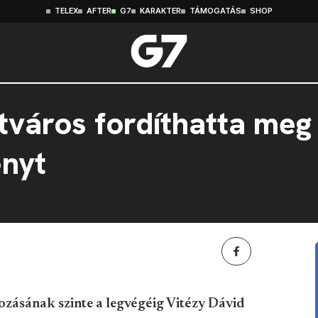
TELEX
AFTER
G7
KARAKTER
TÁMOGATÁS
SHOP
tváros fordíthatta me
ényt
ozásának szinte a legvégéig Vitézy Dávid