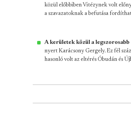
közül előbbiben Vitézynek volt elő
a szavazatoknak a befutása fordíthat
A kerületek közül a legszorosabb
nyert Karácsony Gergely. Ez fél szá
hasonló volt az eltérés Óbudán és Új