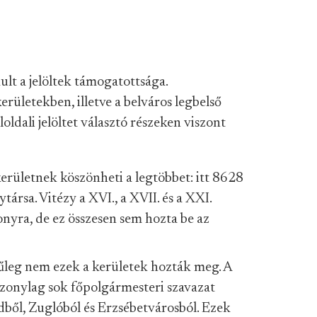
ult a jelöltek támogatottsága.
erületekben, illetve a belváros legbelső
ldali jelöltet választó részeken viszont
kerületnek köszönheti a legtöbbet: itt 8628
társa. Vitézy a XVI., a XVII. és a XXI.
nyra, de ez összesen sem hozta be az
űleg nem ezek a kerületek hozták meg. A
iszonylag sok főpolgármesteri szavazat
dből, Zuglóból és Erzsébetvárosból. Ezek