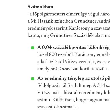
Számokban
: a főpolgármesteri címért így végül háro
a Mi Hazánk színeiben Grundtner András 
eredmények szerint Karácsony a szavazat
kapta, míg Grundtner 5 százalék alatt m
A 0,04 százalékpontos különbség
közel 800 ezerből. Karácsony ennél sz
adatközléstől Vitézy vezetett, és sz
amely 5600 szavazat körül tetőzött.
Az eredmény tényleg az utolsó pi
feldolgozásnál fordult meg. A 314 s
Vitézy már a hivatalos eredmény kihi
számít. Különösen, hogy nagyon maga
szavazatok száma is.