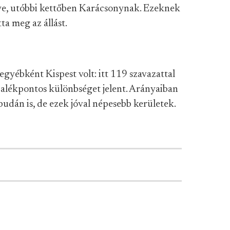
nye, utóbbi kettőben Karácsonynak. Ezeknek
ta meg az állást.
egyébként Kispest volt: itt 119 szavazattal
zalékpontos különbséget jelent. Arányaiban
budán is, de ezek jóval népesebb kerületek.