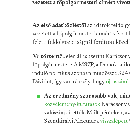
vezetett a főpolgármesteri címért vívot
Az első adatközléstől
az adatok feldolgo
vezetett a főpolgármesteri címért vívott
feletti feldolgozottságnál fordított közel
Mi történt?
Jelen állás szerint Karácso
főpolgármestere. A MSZP, a Demokratikus
induló politikus azonban mindössze 324 s
Dávidot, így van rá esély, hogy
újraszámlá
Az eredmény szorosabb volt
, min
közvélemény
-
kutatások
Karácsony G
valószínűsítették. Múlt pénteken, az 
Szentkirályi Alexandra
visszalépett
V