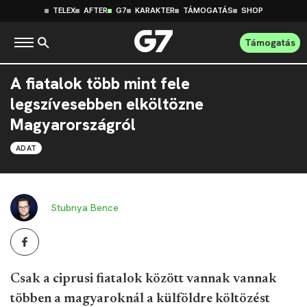
TELEX
AFTER
G7
KARAKTER
TÁMOGATÁS
SHOP
Támogatás
A fiatalok több mint fele
legszívesebben elköltözne
Magyarországról
ADAT
Stubnya Bence
Csak a ciprusi fiatalok között vannak vannak
többen a magyaroknál a külföldre költözést