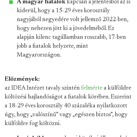
A magyar fiatalok
kapcsán a jelentésből az is
kiderül, hogy a 15-29 éves korosztály
nagyjából negyedére volt jellemző 2022-ben,
hogy nehezen jött ki a jövedelméből. Ez
alapján kilenc tagállamban rosszabb, 17-ben
jobb a fiatalok helyzete, mint
Magyarországon.
Előzmények:
az IDEA Intézet tavaly szintén
felmérte
a külföldre
költözési hajlandóságot a fiatalok körében. Eszerint
a 18-29 éves korosztály 40 százaléka nyilatkozott
úgy, hogy „valószínű” vagy „egészen biztos”, hogy
külföldre fog költözni.