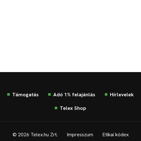
Támogatás
Adó 1% felajánlás
Hírlevelek
Telex Shop
© 2026 Telex.hu Zrt.
Impresszum
Etikai kódex