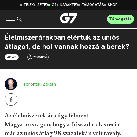
TELEX
AFTER
G7
KARAKTER
TÁMOGATÁS
SHOP
Támogatás
Élelmiszerárakban elértük az uniós
átlagot, de hol vannak hozzá a bérek?
frissítve
ADAT
Torontáli Zoltán
Az élelmiszerek ára úgy felment
Magyarországon, hogy a friss adatok szerint
már az uniós átlag 98 százalékán volt tavaly.