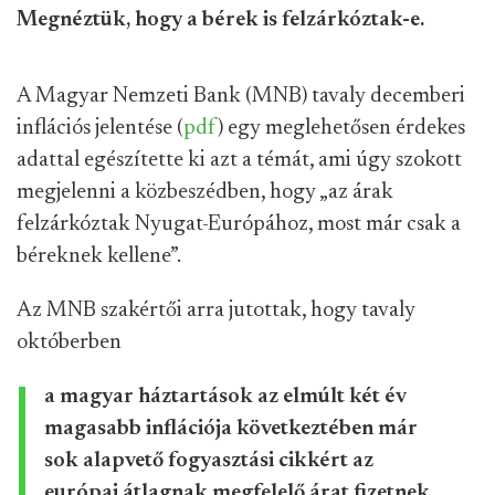
Megnéztük, hogy a bérek is felzárkóztak-e.
A Magyar Nemzeti Bank (MNB) tavaly decemberi
inflációs jelentése (
pdf
) egy meglehetősen érdekes
adattal egészítette ki azt a témát, ami úgy szokott
megjelenni a közbeszédben, hogy „az árak
felzárkóztak Nyugat-Európához, most már csak a
béreknek kellene”.
Az MNB szakértői arra jutottak, hogy tavaly
októberben
a magyar háztartások az elmúlt két év
magasabb inflációja következtében már
sok alapvető fogyasztási cikkért az
európai átlagnak megfelelő árat fizetnek.