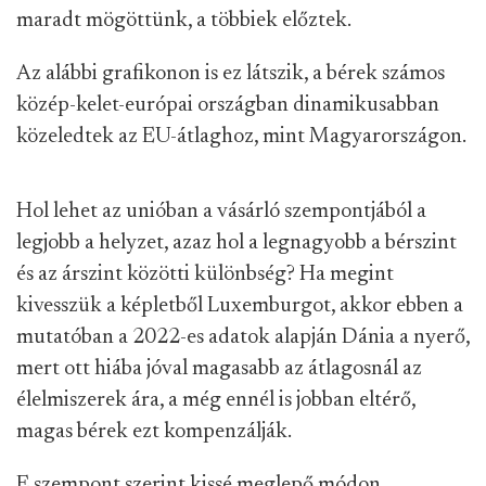
maradt mögöttünk, a többiek előztek.
Az alábbi grafikonon is ez látszik, a bérek számos
közép-kelet-európai országban dinamikusabban
közeledtek az EU-átlaghoz, mint Magyarországon.
Hol lehet az unióban a vásárló szempontjából a
legjobb a helyzet, azaz hol a legnagyobb a bérszint
és az árszint közötti különbség? Ha megint
kivesszük a képletből Luxemburgot, akkor ebben a
mutatóban a 2022-es adatok alapján Dánia a nyerő,
mert ott hiába jóval magasabb az átlagosnál az
élelmiszerek ára, a még ennél is jobban eltérő,
magas bérek ezt kompenzálják.
E szempont szerint kissé meglepő módon