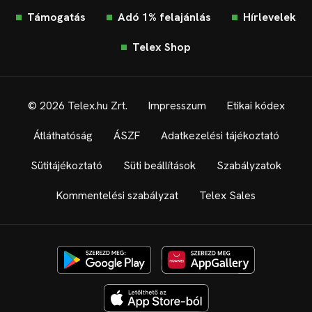
Támogatás
Adó 1% felajánlás
Hírlevelek
Telex Shop
© 2026 Telex.hu Zrt.
Impresszum
Etikai kódex
Átláthatóság
ÁSZF
Adatkezelési tájékoztató
Sütitájékoztató
Süti beállítások
Szabályzatok
Kommentelési szabályzat
Telex Sales