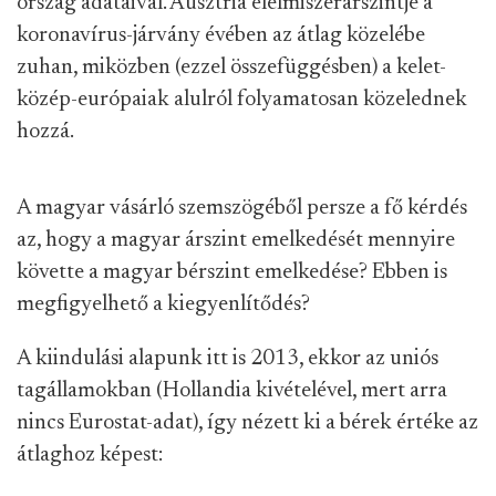
ország adataival. Ausztria élelmiszerárszintje a
koronavírus-járvány évében az átlag közelébe
zuhan, miközben (ezzel összefüggésben) a kelet-
közép-európaiak alulról folyamatosan közelednek
hozzá.
A magyar vásárló szemszögéből persze a fő kérdés
az, hogy a magyar árszint emelkedését mennyire
követte a magyar bérszint emelkedése? Ebben is
megfigyelhető a kiegyenlítődés?
A kiindulási alapunk itt is 2013, ekkor az uniós
tagállamokban (Hollandia kivételével, mert arra
nincs Eurostat-adat), így nézett ki a bérek értéke az
átlaghoz képest: