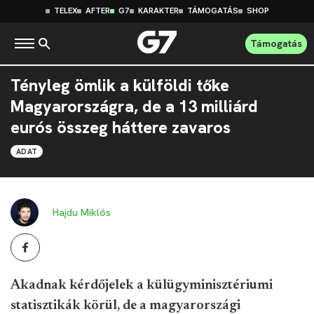
TELEX
AFTER
G7
KARAKTER
TÁMOGATÁS
SHOP
Támogatás
Tényleg ömlik a külföldi tőke
Magyarországra, de a 13 milliárd
eurós összeg háttere zavaros
ADAT
Hajdu Miklós
Akadnak kérdőjelek a külügyminisztériumi
statisztikák körül, de a magyarországi