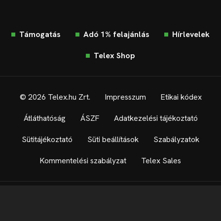
Támogatás
Adó 1% felajánlás
Hírlevelek
Telex Shop
© 2026 Telex.hu Zrt.
Impresszum
Etikai kódex
Átláthatóság
ÁSZF
Adatkezelési tájékoztató
Sütitájékoztató
Süti beállítások
Szabályzatok
Kommentelési szabályzat
Telex Sales