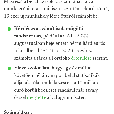
Másrészt a beruházások jócskán kihatnak a
munkaerőpiacra, a miniszter szintén rekordszámú,
19 ezer új munkahely létrejöttéről számolt be.
Kérdéses a számítások mögötti
módszertan,
például a CATL 2022
augusztusában bejelentett hétmilliárd eurós
rekordberuházását is a 2023-as évhez
számolta a tárca a Portfolio
értesülése
szerint.
Eleve szokatlan,
hogy egy év múltát
követően néhány napon belül statisztikák
álljanak róla rendelkezésre – a 13 milliárd
euró körüli becslését ráadásul már tavaly
ősszel
megtette
a külügyminiszter.
Számokban: