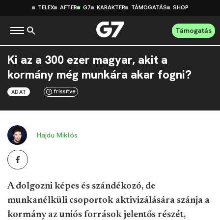
TELEX
AFTER
G7
KARAKTER
TÁMOGATÁS
SHOP
Támogatás
Ki az a 300 ezer magyar, akit a
kormány még munkára akar fogni?
frissítve
ADAT
Hajdu Miklós
A dolgozni képes és szándékozó, de
munkanélküli csoportok aktivizálására szánja a
kormány az uniós források jelentős részét,