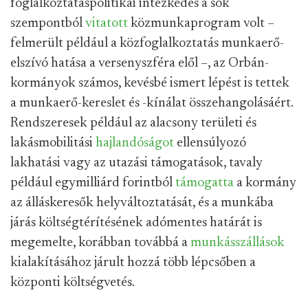
foglalkoztatáspolitikai intézkedés a sok
szempontból
vitatott
közmunkaprogram volt –
felmerült például a közfoglalkoztatás munkaerő-
elszívó hatása a versenyszféra elől –, az Orbán-
kormányok számos, kevésbé ismert lépést is tettek
a munkaerő-kereslet és -kínálat összehangolásáért.
Rendszeresek például az alacsony területi és
lakásmobilitási
hajlandóságot
ellensúlyozó
lakhatási vagy az utazási támogatások, tavaly
például egymilliárd forintból
támogatta
a kormány
az álláskeresők helyváltoztatását, és a munkába
járás költségtérítésének adómentes határát is
megemelte, korábban továbbá a
munkásszállások
kialakításához járult hozzá több lépcsőben a
központi költségvetés.