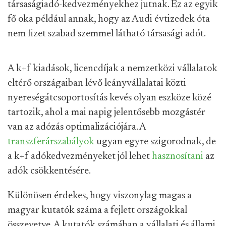
társaságiadó-kedvezményekhez jutnak. Ez az egyik
fő oka például annak, hogy az Audi évtizedek óta
nem fizet szabad szemmel látható társasági adót.
A k+f kiadások, licencdíjak a nemzetközi vállalatok
eltérő országaiban lévő leányvállalatai közti
nyereségátcsoportosítás kevés olyan eszköze közé
tartozik, ahol a mai napig jelentősebb mozgástér
van az adózás optimalizációjára. A
transzferárszabályok
ugyan egyre szigorodnak, de
a k+f adókedvezményeket jól lehet
hasznosítani
az
adók csökkentésére.
Különösen érdekes, hogy viszonylag magas a
magyar kutatók száma a fejlett országokkal
összevetve. A kutatók számában a vállalati és állami