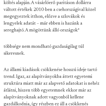
költés alapján. A vásárlóerő-paritáson dollárra
váltott értékek 2010-ben a csehországival közel
megegyeztek itthon, előzve a szlovákok és
lengyelek adatát – már ebben is hazánk a
sereghajtó. A mögöttünk álló országok
*
többsége nem mondható gazdaságilag túl
sikeresnek.
Az állami kiadások csökkenése hosszú ideje tartó
trend. Igaz, az alapítványokba áttett egyetemi
struktúra miatt már az alapvető adatokat is nehéz
átlátni, hiszen több egyetemnek ekkor már az
alapítványoknak adott vagyonból kellene
gazdálkodnia, így részben ez áll a csökkenés