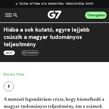
TELEX
AFTER
G7
KARAKTER
TÁMOGATÁS
SHOP
Támogatás
Hiába a sok kutató, egyre lejjebb
csúszik a magyar tudományos
teljesítmény
frissítve
ADAT
Bucsky Péter
A nemzeti legendárium része, hogy kiemelkedő a
magyar tudományos teljesítmény, ám a számok