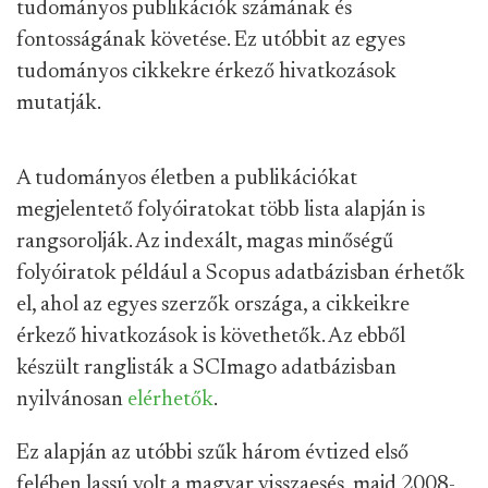
tudományos publikációk számának és
fontosságának követése. Ez utóbbit az egyes
tudományos cikkekre érkező hivatkozások
mutatják.
A tudományos életben a publikációkat
megjelentető folyóiratokat több lista alapján is
rangsorolják. Az indexált, magas minőségű
folyóiratok például a Scopus adatbázisban érhetők
el, ahol az egyes szerzők országa, a cikkeikre
érkező hivatkozások is követhetők. Az ebből
készült ranglisták a SCImago adatbázisban
nyilvánosan
elérhetők
.
Ez alapján az utóbbi szűk három évtized első
felében lassú volt a magyar visszaesés, majd 2008-