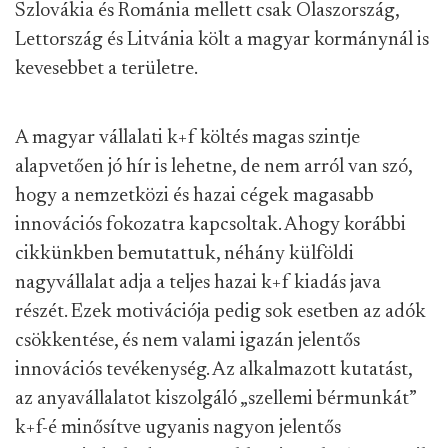
Szlovákia és Románia mellett csak Olaszország,
Lettország és Litvánia költ a magyar kormánynál is
kevesebbet a területre.
A magyar vállalati k+f költés magas szintje
alapvetően jó hír is lehetne, de nem arról van szó,
hogy a nemzetközi és hazai cégek magasabb
innovációs fokozatra kapcsoltak. Ahogy korábbi
cikkünkben bemutattuk, néhány külföldi
nagyvállalat adja a teljes hazai k+f kiadás java
részét. Ezek motivációja pedig sok esetben az adók
csökkentése, és nem valami igazán jelentős
innovációs tevékenység. Az alkalmazott kutatást,
az anyavállalatot kiszolgáló „szellemi bérmunkát”
k+f-é minősítve ugyanis nagyon jelentős