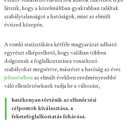
évekre vonatkozó ellenőrzési adatok tükrében is jól
látszik, hogy a közelmúltban gyakrabban találtak
szabálytalanságot a hatóságok, mint az elmúlt
évtized közepén.
A romló statisztikára kétféle magyarázat adható:
egyrészt elképzelhető, hogy valóban többen
dolgoznak a foglalkoztatásra vonatkozó
szabályokat megsértve, másrészt a hatóság az éves
jelentésében
az elmúlt években eredményesebbé
váló ellenőrzéseknek tudja be a változást,
hatékonyan történik az ellenőrzési
célpontok kiválasztása, a
feketefoglalkoztatás feltárása.