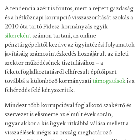
A tendencia azért is fontos, mert a rejtett gazdaság
és a hétköznapi korrupció visszaszorítását szokás a
2010 óta tartó Fidesz-kormányzás egyik
sikereként
számon tartani, az online
pénztárgépektől kezdve az ügyintézési folyamatok
javításáig számos intézkedés hozzájárult az üzleti
szektor működésének tisztulásához – a
feketefoglalkoztatásról elhíresült építőipart
továbbá a különböző kormányzati
támogatások
is a
fehéredés felé kényszerítik.
Mindezt több korrupcióval foglalkozó szakértő és
szervezet is elismerte az elmúlt évek során,
ugyanakkor a kis ügyek ritkábbá válása mellett a
visszaélések mégis az ország meghatározó