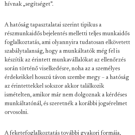
hívnak „segítséget”.
A hatóság tapasztalatai szerint tipikus a
részmunkaidős bejelentés melletti teljes munkaidős
foglalkoztatás, ami olyannyira tudatosan elkövetett
szabálytalanság, hogy a munkáltatók még fel is
készítik az érintett munkavállalókat az ellenőrzés
során történő viselkedésre, noha az a személyes
érdekeikkel hosszú távon szembe megy – a hatóság
az érintettekkel sokszor akkor találkozik
ismételten, amikor már nem dolgoznak a kérdéses
munkáltatónál, és szeretnék a korábbi jogsérelmet
orvosolni.
A feketefoglalkoztatás további gyakori formája,