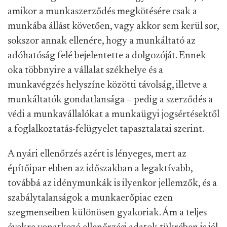
amikor a munkaszerződés megkötésére csak a
munkába állást követően, vagy akkor sem kerül sor,
sokszor annak ellenére, hogy a munkáltató az
adóhatóság felé bejelentette a dolgozóját. Ennek
oka többnyire a vállalat székhelye és a
munkavégzés helyszíne közötti távolság, illetve a
munkáltatók gondatlansága – pedig a szerződés a
védi a munkavállalókat a munkaügyi jogsértésektől
a foglalkoztatás-felügyelet tapasztalatai szerint.
A nyári ellenőrzés azért is lényeges, mert az
építőipar ebben az időszakban a legaktívabb,
továbbá az idénymunkák is ilyenkor jellemzők, és a
szabálytalanságok a munkaerőpiac ezen
szegmenseiben különösen gyakoriak. Ám a teljes