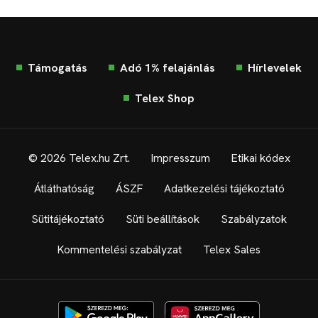
Támogatás
Adó 1% felajánlás
Hírlevelek
Telex Shop
© 2026 Telex.hu Zrt.
Impresszum
Etikai kódex
Átláthatóság
ÁSZF
Adatkezelési tájékoztató
Sütitájékoztató
Süti beállítások
Szabályzatok
Kommentelési szabályzat
Telex Sales