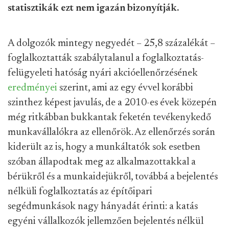
statisztikák ezt nem igazán bizonyítják.
A dolgozók mintegy negyedét – 25,8 százalékát –
foglalkoztatták szabálytalanul a foglalkoztatás-
felügyeleti hatóság nyári akcióellenőrzésének
eredményei
szerint, ami az egy évvel korábbi
szinthez képest javulás, de a 2010-es évek közepén
még ritkábban bukkantak feketén tevékenykedő
munkavállalókra az ellenőrök. Az ellenőrzés során
kiderült az is, hogy a munkáltatók sok esetben
szóban állapodtak meg az alkalmazottakkal a
bérükről és a munkaidejükről, továbbá a bejelentés
nélküli foglalkoztatás az építőipari
segédmunkások nagy hányadát érinti: a katás
egyéni vállalkozók jellemzően bejelentés nélkül