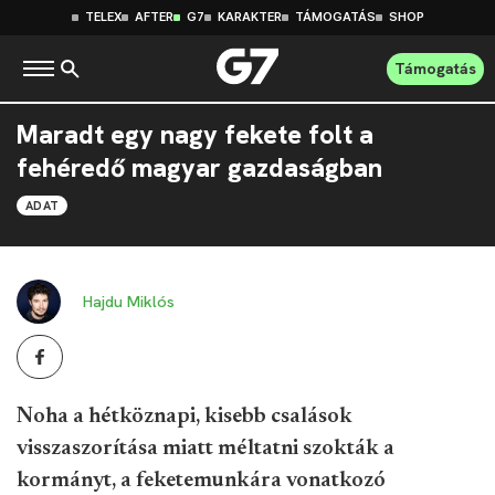
TELEX
AFTER
G7
KARAKTER
TÁMOGATÁS
SHOP
Támogatás
Maradt egy nagy fekete folt a
fehéredő magyar gazdaságban
ADAT
Hajdu Miklós
Noha a hétköznapi, kisebb csalások
visszaszorítása miatt méltatni szokták a
kormányt, a feketemunkára vonatkozó