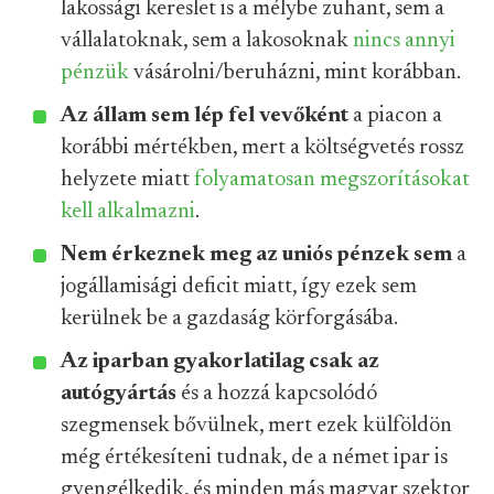
lakossági kereslet is a mélybe zuhant, sem a
vállalatoknak, sem a lakosoknak
nincs annyi
pénzük
vásárolni/beruházni, mint korábban.
Az állam sem lép fel vevőként
a piacon a
korábbi mértékben, mert a költségvetés rossz
helyzete miatt
folyamatosan megszorításokat
kell alkalmazni
.
Nem érkeznek meg az uniós pénzek sem
a
jogállamisági deficit miatt, így ezek sem
kerülnek be a gazdaság körforgásába.
Az iparban
gyakorlatilag csak az
autógyártás
és a hozzá kapcsolódó
szegmensek bővülnek, mert ezek külföldön
még értékesíteni tudnak, de a német ipar is
gyengélkedik, és minden más magyar szektor