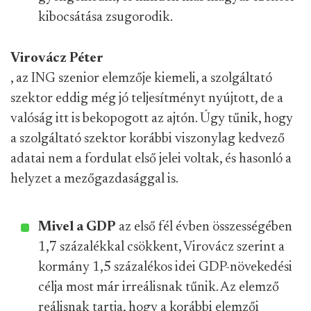
kibocsátása zsugorodik.
Virovácz Péter
, az ING szenior elemzője kiemeli, a szolgáltató
szektor eddig még jó teljesítményt nyújtott, de a
valóság itt is bekopogott az ajtón. Úgy tűnik, hogy
a szolgáltató szektor korábbi viszonylag kedvező
adatai nem a fordulat első jelei voltak, és hasonló a
helyzet a mezőgazdasággal is.
Mivel a GDP
az első fél évben összességében
1,7 százalékkal csökkent, Virovácz szerint a
kormány 1,5 százalékos idei GDP-növekedési
célja most már irreálisnak tűnik. Az elemző
reálisnak tartja, hogy a korábbi elemzői