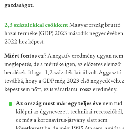
gazdaságot.
2,3 százalékkal csökkent
Magyarország bruttó
hazai terméke (GDP) 2023 második negyedévében
2022-hez képest.
Miért fontos ez?
A negatív eredmény ugyan nem
meglepetés, de a mértéke igen, az előzetes elemzői
becslések átlaga -1,2 százalék körül volt. Aggasztó
továbbá, hogy a GDP még 2023 első negyedévéhez
képest sem nőtt, ez is váratlanul rossz eredmény.
Az ország most már egy teljes éve
nem tud
kilépni az úgynevezett technikai recesszióból,
ez még a koronavírus-járvány alatt sem
következett be, de még 1995 óta sem, amióta a