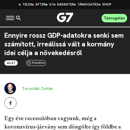
TELEX
AFTER
G7
KARAKTER
TÁMOGATÁS
SHOP
Támogatás
Ennyire rossz GDP-adatokra senki sem
számított, irreálissá vált a kormány
idei célja a növekedésről
frissítve
ADAT
Torontáli Zoltán
Egy éve recesszióban vagyunk, még a
koronavírus-járvány sem döngölte így földbe a