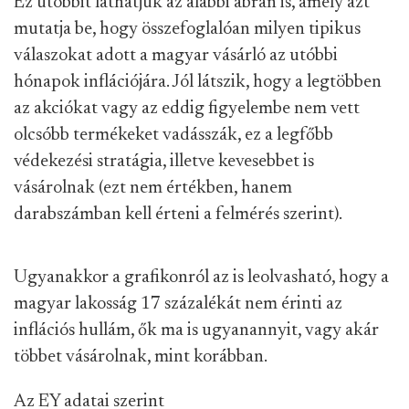
Ez utóbbit láthatjuk az alábbi ábrán is, amely azt
mutatja be, hogy összefoglalóan milyen tipikus
válaszokat adott a magyar vásárló az utóbbi
hónapok inflációjára. Jól látszik, hogy a legtöbben
az akciókat vagy az eddig figyelembe nem vett
olcsóbb termékeket vadásszák, ez a legfőbb
védekezési stratágia, illetve kevesebbet is
vásárolnak (ezt nem értékben, hanem
darabszámban kell érteni a felmérés szerint).
Ugyanakkor a grafikonról az is leolvasható, hogy a
magyar lakosság 17 százalékát nem érinti az
inflációs hullám, ők ma is ugyanannyit, vagy akár
többet vásárolnak, mint korábban.
Az EY adatai szerint