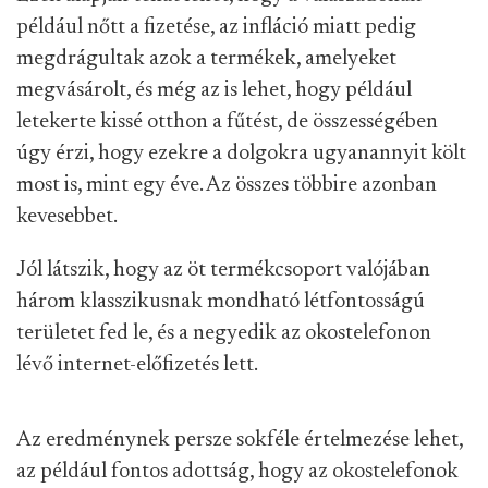
például nőtt a fizetése, az infláció miatt pedig
megdrágultak azok a termékek, amelyeket
megvásárolt, és még az is lehet, hogy például
letekerte kissé otthon a fűtést, de összességében
úgy érzi, hogy ezekre a dolgokra ugyanannyit költ
most is, mint egy éve. Az összes többire azonban
kevesebbet.
Jól látszik, hogy az öt termékcsoport valójában
három klasszikusnak mondható létfontosságú
területet fed le, és a negyedik az okostelefonon
lévő internet-előfizetés lett.
Az eredménynek persze sokféle értelmezése lehet,
az például fontos adottság, hogy az okostelefonok