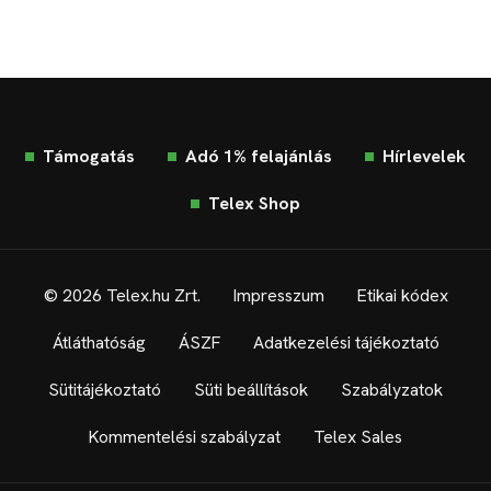
Támogatás
Adó 1% felajánlás
Hírlevelek
Telex Shop
© 2026 Telex.hu Zrt.
Impresszum
Etikai kódex
Átláthatóság
ÁSZF
Adatkezelési tájékoztató
Sütitájékoztató
Süti beállítások
Szabályzatok
Kommentelési szabályzat
Telex Sales