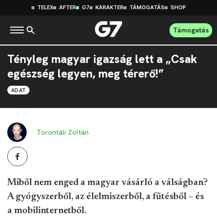
TELEX
AFTER
G7
KARAKTER
TÁMOGATÁS
SHOP
Támogatás
Tényleg magyar igazság lett a „Csak
egészség legyen, meg térerő!”
ADAT
Torontáli Zoltán
Miből nem enged a magyar vásárló a válságban?
A gyógyszerből, az élelmiszerből, a fűtésből – és
a mobilinternetből.