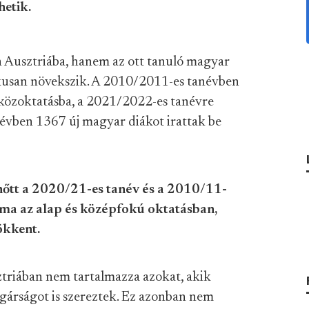
hetik.
 Ausztriába, hanem az ott tanuló magyar
kusan növekszik. A 2010/2011-es tanévben
közoktatásba, a 2021/2022-es tanévre
 évben 1367 új magyar diákot irattak be
őtt a 2020/21-es tanév és a 2010/11-
áma az alap és középfokú oktatásban,
ökkent.
triában nem tartalmazza azokat, akik
gárságot is szereztek. Ez azonban nem