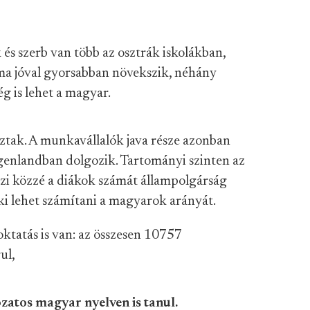
és szerb van több az osztrák iskolákban,
ma jóval gyorsabban növekszik, néhány
g is lehet a magyar.
ztak. A munkavállalók java része azonban
rgenlandban dolgozik. Tartományi szinten az
eszi közzé a diákok számát állampolgárság
 ki lehet számítani a magyarok arányát.
tatás is van: az összesen 10757
ul,
zatos magyar nyelven is tanul.