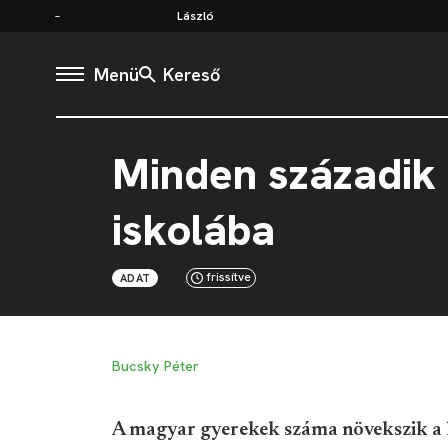
László
Menü
Kereső
Minden századik 
iskolába
frissítve
ADAT
Bucsky Péter
A magyar gyerekek száma növekszik a 