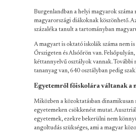
Burgenlandban a helyi magyarok száma n
magyarországi diákoknak köszönhető. Az
százaléka tanult a tartományban magyaru
A magyart is oktató iskolák száma nem is 
Őrszigeten és Alsóőrön van. Felsőpulyán
kéttannyelvű osztályok vannak. További 
tananyag van, 640 osztályban pedig szak
Egyetemről főiskolára váltanak a
Miközben a közoktatásban dinamikusan 
egyetemeken csökkenést mutat. Ausztriá
egyetemek, ezekre bekerülni nem könnyű
angoltudás szükséges, ami a magyar közo