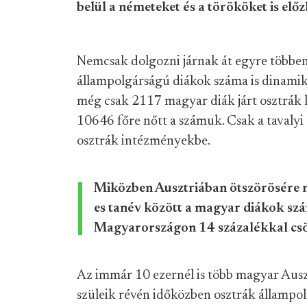
belül a németeket és a törököket is előz
Nemcsak dolgozni járnak át egyre többen
állampolgárságú diákok száma is dinami
még csak 2117 magyar diák járt osztrák 
10646 főre nőtt a számuk. Csak a tavalyi
osztrák intézményekbe.
Miközben Ausztriában ötszörösére n
es tanév között a magyar diákok sz
Magyarországon 14 százalékkal cs
Az immár 10 ezernél is több magyar Ausz
szüleik révén időközben osztrák állampol