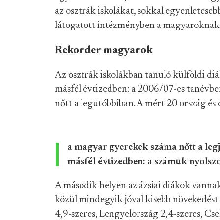
az osztrák iskolákat, sokkal egyenleteseb
látogatott intézményben a magyaroknak 
Rekorder magyarok
Az osztrák iskolákban tanuló külföldi d
másfél évtizedben: a 2006/07-es tanévbe
nőtt a legutóbbiban. A mért 20 ország és
a magyar gyerekek száma nőtt a leg
másfél évtizedben: a számuk nyolsz
A második helyen az ázsiai diákok vannak
közül mindegyik jóval kisebb növekedést l
4,9-szeres, Lengyelország 2,4-szeres, Cs