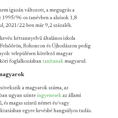
em igazán változott, a megugrás a
 1995/96-os tanévben a alsósok 1,8
l, 2021/22-ben már 9,2 százalék.
kevés: kéttannyelvű általános iskola
, Felsőőrön, Rohoncon és Újhodászon pedig
nyolc településen kötelező magyar
köri foglalkozásban
tanítanak
magyarul.
 magyarok
növekszik a magyarok száma, az
ban ugyan szinte
ingyenesek
az állami
, és magas szintű német és/vagy
ktatásban egyre kevésbé hangsúlyos tudás.