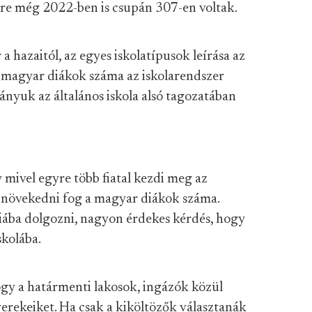
nére még 2022-ben is csupán 307-en voltak.
 a hazaitól, az egyes iskolatípusok leírása az
A magyar diákok száma az iskolarendszer
ányuk az általános iskola alsó tagozatában
 mivel egyre több fiatal kezdi meg az
an növekedni fog a magyar diákok száma.
ába dolgozni, nagyon érdekes kérdés, hogy
skolába.
ogy a határmenti lakosok, ingázók közül
yerekeiket. Ha csak a kiköltözők választanák