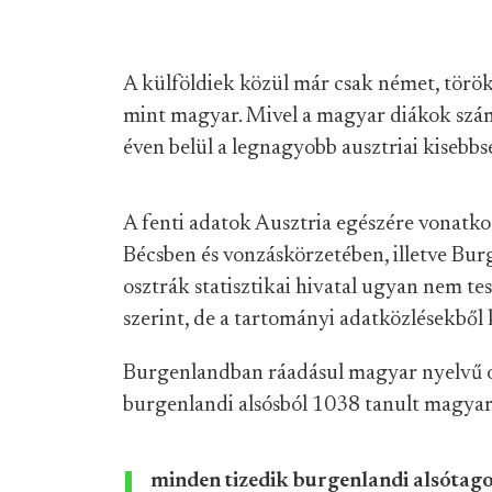
A külföldiek közül már csak német, török 
mint magyar. Mivel a magyar diákok szá
éven belül a legnagyobb ausztriai kisebbsé
A fenti adatok Ausztria egészére vonatko
Bécsben és vonzáskörzetében, illetve Bu
osztrák statisztikai hivatal ugyan nem t
szerint, de a tartományi adatközlésekből
Burgenlandban ráadásul magyar nyelvű ok
burgenlandi alsósból 1038 tanult magyar
minden tizedik burgenlandi alsótago