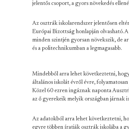
jelentős csoport, a gyors növekedés elle
Az osztrák iskolarendszer jelentősen eltér
Európai Bizottság honlapján olvasható. 
minden szintjén gyorsan növekszik, de ar
és a politechnikumban a legmagasabb.
Mindebből arra lehet következtetni, hogy
általános iskolát évről évre, folyamatos
Közel 60 ezren ingáznak naponta Ausztri
az ő gyerekeik melyik országban járnak i
Az adatokból arra lehet következtetni, h
egyre többen íratják osztrák iskolába a g