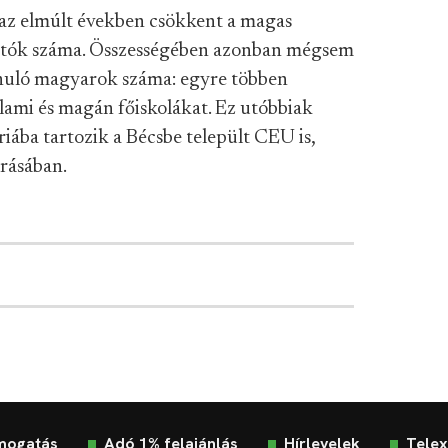
 az elmúlt években csökkent a magas
atók száma. Összességében azonban mégsem
tanuló magyarok száma: egyre többen
llami és magán főiskolákat. Ez utóbbiak
riába tartozik a Bécsbe települt CEU is,
rásában.
mogatás
Adó 1% felajánlás
Hírlevelek
Telex