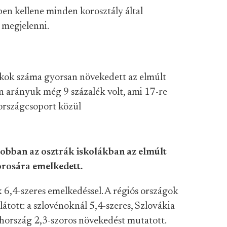
ben kellene minden korosztály által
megjelenni.
iákok száma gyorsan növekedett az elmúlt
n arányuk még 9 százalék volt, ami 17-re
 országcsoport közül
jobban az osztrák iskolákban az elmúlt
orosára emelkedett.
 6,4-szeres emelkedéssel. A régiós országok
átott: a szlovénoknál 5,4-szeres, Szlovákia
ehország 2,3-szoros növekedést mutatott.