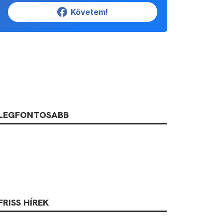
Követem!
LEGFONTOSABB
FRISS HÍREK