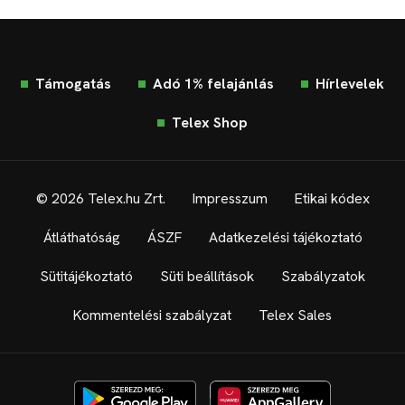
Támogatás
Adó 1% felajánlás
Hírlevelek
Telex Shop
© 2026 Telex.hu Zrt.
Impresszum
Etikai kódex
Átláthatóság
ÁSZF
Adatkezelési tájékoztató
Sütitájékoztató
Süti beállítások
Szabályzatok
Kommentelési szabályzat
Telex Sales