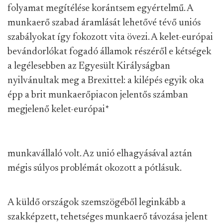
folyamat megítélése korántsem egyértelmű. A
munkaerő szabad áramlását lehetővé tévő uniós
szabályokat így fokozott vita övezi. A kelet-európai
bevándorlókat fogadó államok részéről e kétségek
a legélesebben az Egyesült Királyságban
nyilvánultak meg a Brexittel: a kilépés egyik oka
épp a brit munkaerőpiacon jelentős számban
megjelenő kelet-európai
*
munkavállaló volt. Az unió elhagyásával aztán
mégis súlyos problémát okozott a pótlásuk.
A küldő országok szemszögéből leginkább a
szakképzett, tehetséges munkaerő távozása jelent