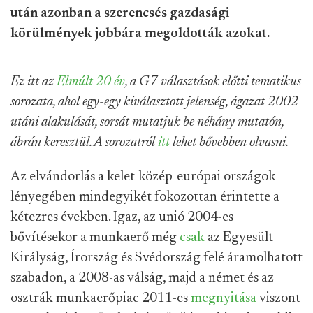
után azonban a szerencsés gazdasági
körülmények jobbára megoldották azokat.
Ez itt az
Elmúlt 20 év
, a G7 választások előtti tematikus
sorozata, ahol egy-egy kiválasztott jelenség, ágazat 2002
utáni alakulását, sorsát mutatjuk be néhány mutatón,
ábrán keresztül. A sorozatról
itt
lehet bővebben olvasni.
Az elvándorlás a kelet-közép-európai országok
lényegében mindegyikét fokozottan érintette a
kétezres években. Igaz, az unió 2004-es
bővítésekor a munkaerő még
csak
az Egyesült
Királyság, Írország és Svédország felé áramolhatott
szabadon, a 2008-as válság, majd a német és az
osztrák munkaerőpiac 2011-es
megnyitása
viszont