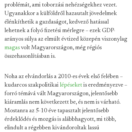
problémát, ami toborzási nehézségekhez vezet.
Ugyanakkor a külföldről hazautalt jövedelmek
élénkíthetik a gazdaságot, kedvező hatással
lehetnek a folyó fizetési mérlegre – ezek GDP-
arányos súlya az elmúlt évtized közepén viszonylag
magas
volt Magyarországon, még régiós
összehasonlításban is.
Noha az elvándorlás a 2010-es évek első felében –
kudarcos szakpolitikai
lépéseket
is eredményezve –
forró témává vált Magyarországon, jelentősebb
kiáramlás nem következett be, és nem is várható.
Mostanra az 5-10 éve tapasztalt jelentősebb
érdeklődés és mozgás is alábbhagyott, mi több,
elindult a régebben kivándoroltak lassú