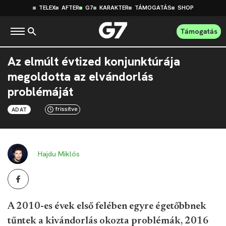
TELEX
AFTER
G7
KARAKTER
TÁMOGATÁS
SHOP
Támogatás
Az elmúlt évtized konjunktúrája
megoldotta az elvándorlás
problémáját
frissítve
ADAT
Hajdu Miklós
A 2010-es évek első felében egyre égetőbbnek
tűntek a kivándorlás okozta problémák, 2016