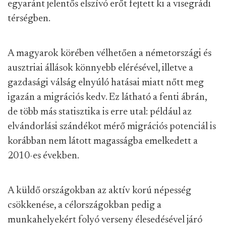
egyaránt jelentős elszívó erőt fejtett ki a visegrádi
térségben.
A magyarok körében vélhetően a németországi és
ausztriai állások könnyebb elérésével, illetve a
gazdasági válság elnyúló hatásai miatt nőtt meg
igazán a migrációs kedv. Ez látható a fenti ábrán,
de több más statisztika is erre utal: például az
elvándorlási szándékot mérő migrációs potenciál is
korábban nem látott magasságba emelkedett a
2010-es években.
A küldő országokban az aktív korú népesség
csökkenése, a célországokban pedig a
munkahelyekért folyó verseny élesedésével járó