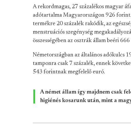
A rekordmagas, 27 százalékos magyar áf
adótartalma Magyarországon 926 forint
termékre 20 százalék rakódik, az egészsé
menstruációs szegénység megakadályozás
összességében az osztrák állam beéri 666 
Németországban az általános adókulcs 19 
tamponra csak 7 százalék, ennek követk
543 forintnak megfelelő euró.
A német állam így majdnem csak fele
higiénés kosarunk után, mint a magy