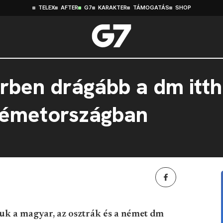
TELEX
AFTER
G7
KARAKTER
TÁMOGATÁS
SHOP
ben drágább a dm itth
Németországban
tuk a magyar, az osztrák és a német dm