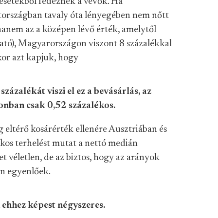
eresetekből fedeznek a vevők. Ha
tországban tavaly óta lényegében nem nőtt
 hanem az a középen lévő érték, amelytől
álható), Magyarországon viszont 8 százalékkal
kor azt kapjuk, hogy
ázalékát viszi el ez a bevásárlás, az
zonban csak 0,52 százalékos.
 eltérő kosárérték ellenére Ausztriában és
kos terhelést mutat a nettó medián
t véletlen, de az biztos, hogy az arányok
en egyenlőek.
 ehhez képest négyszeres.