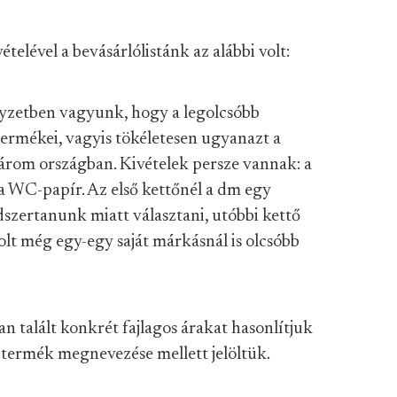
lével a bevásárlólistánk az alábbi volt:
lyzetben vagyunk, hogy a legolcsóbb
ermékei, vagyis tökéletesen ugyanazt a
rom országban. Kivételek persze vannak: a
 a WC-papír. Az első kettőnél a dm egy
dszertanunk miatt választani, utóbbi kettő
lt még egy-egy saját márkásnál is olcsóbb
 talált konkrét fajlagos árakat hasonlítjuk
 termék megnevezése mellett jelöltük.