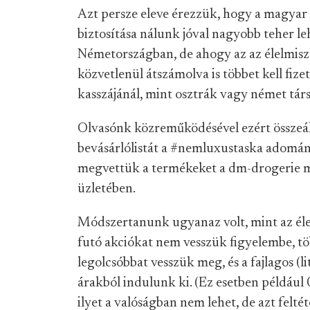
Azt persze eleve érezzük, hogy a magyar 
biztosítása nálunk jóval nagyobb teher l
Németországban, de ahogy az az élelmiszer
közvetlenül átszámolva is többet kell fi
kasszájánál, mint osztrák vagy német tár
Olvasónk közreműködésével ezért összeá
bevásárlólistát a #nemluxustaska adomány
megvettük a termékeket a dm-drogerie m
üzletében.
Módszertanunk ugyanaz volt, mint az éle
futó akciókat nem vesszük figyelembe, t
legolcsóbbat vesszük meg, és a fajlagos (l
árakból indulunk ki. (Ez esetben például 
ilyet a valóságban nem lehet, de azt felt