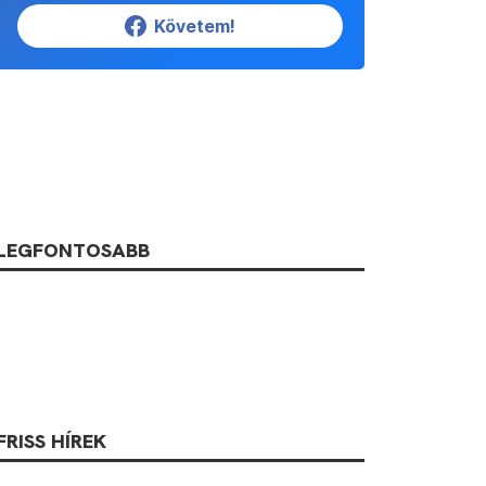
Követem!
LEGFONTOSABB
FRISS HÍREK