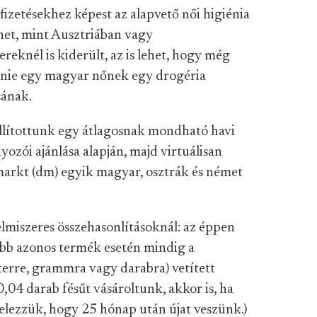
fizetésekhez képest az alapvető női higiénia
ehet, mint Ausztriában vagy
eknél is kiderült, az is lehet, hogy még
zetnie egy magyar nőnek egy drogéria
sának.
llítottunk egy átlagosnak mondható havi
ozói ajánlása alapján, majd virtuálisan
arkt (dm) egyik magyar, osztrák és német
lmiszeres összehasonlításoknál: az éppen
öbb azonos termék esetén mindig a
iterre, grammra vagy darabra) vetített
0,04 darab fésűt vásároltunk, akkor is, ha
ételezzük, hogy 25 hónap után újat veszünk.)