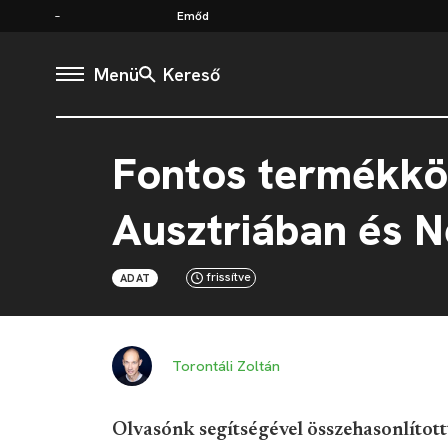
Emőd
Menü
Kereső
Fontos termékkör
Ausztriában és 
frissítve
ADAT
Torontáli Zoltán
Olvasónk segítségével összehasonlítot