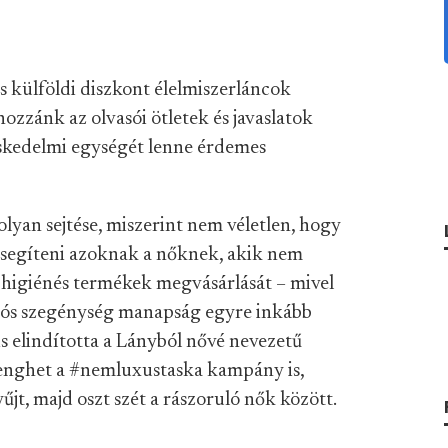
 külföldi diszkont élelmiszerláncok
ozzánk az olvasói ötletek és javaslatok
eskedelmi egységét lenne érdemes
lyan sejtése, miszerint nem véletlen, hogy
segíteni azoknak a nőknek, akik nem
igiénés termékek megvásárlását – mivel
ciós szegénység manapság egyre inkább
is elindította a Lányból nővé nevezetű
senghet a #nemluxustaska kampány is,
jt, majd oszt szét a rászoruló nők között.