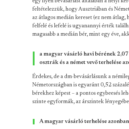
egy ilyen bevásárlást általában a helyi k
feltételezzük, hogy Ausztriában és Néme
az átlagos medián kereset (ez nem átlag,
felfelé és lefelé is ugyanannyi érték tal
magasabb a medián bér, mint egy éve, ak
a magyar vásárló havi bérének 2,07 sz
osztrák és a német vevő terhelése a
Érdekes, de a dm-bevásárlásunk a némileg
Németországban is egyaránt 0,52 százalé
bérekhez képest – a pontos egybeesés lehe
szinte egyformák, az árszintek lényegéb
A magyar vásárló terhelése azonban