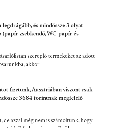
legdrágább, és mindössze 3 olyat
b (papír zsebkendő, WC-papír és
ásárlólistán szereplő termékeket az adott
kosarunkba, akkor
ot fizetünk, Ausztriában viszont csak
dössze 3684 forintnak megfelelő
i, de azzal még nem is számoltunk, hogy