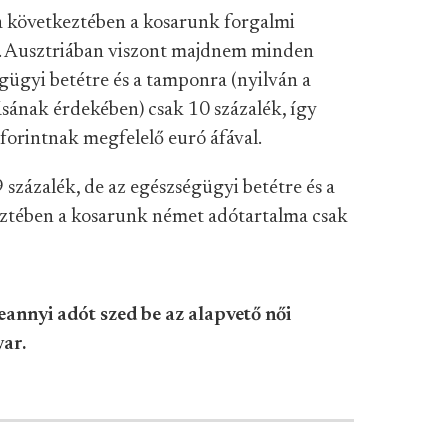
a következtében a kosarunk forgalmi
. Ausztriában viszont majdnem minden
gügyi betétre és a tamponra (nyilván a
ának érdekében) csak 10 százalék, így
forintnak megfelelő euró áfával.
százalék, de az egészségügyi betétre és a
eztében a kosarunk német adótartalma csak
annyi adót szed be az alapvető női
ar.