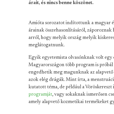
árait, és nincs benne köszönet.
Amióta sorozatot indítottunk a magyar és
árainak összehasonlításáról, záporoznak h
arról, hogy melyik ország melyik kisker
meglátogatnunk.
Egyik egyetemista olvasónknak volt egy o
Magyarországon több program is próbál 
engedhetik meg magunknak az alapvető h
azok elég drágák. Mint írta, a menstruá
kutatott téma, de például a Vöröskereszt 
programját
, vagy sokaknak ismerősen c
amely alapvető kozmetikai termékeket gyű