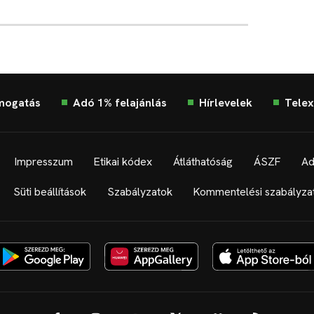
mogatás
Adó 1% felajánlás
Hírlevelek
Telex
Impresszum
Etikai kódex
Átláthatóság
ÁSZF
Ad
Süti beállítások
Szabályzatok
Kommentelési szabályza