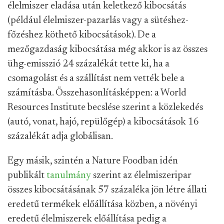
élelmiszer eladása után keletkező kibocsátás
(például élelmiszer-pazarlás vagy a sütéshez-
főzéshez köthető kibocsátások). De a
mezőgazdaság kibocsátása még akkor is az összes
ühg-emisszió 24 százalékát tette ki, ha a
csomagolást és a szállítást nem vették bele a
számításba. Összehasonlításképpen: a World
Resources Institute becslése szerint a közlekedés
(autó, vonat, hajó, repülőgép) a kibocsátások 16
százalékát adja globálisan.
Egy másik, szintén a Nature Foodban idén
publikált
tanulmány
szerint az élelmiszeripar
összes kibocsátásának 57 százaléka jön létre állati
eredetű termékek előállítása közben, a növényi
eredetű élelmiszerek előállítása pedig a