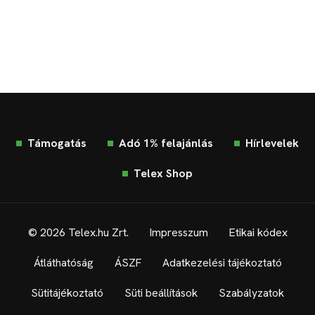
Támogatás
Adó 1% felajánlás
Hírlevelek
Telex Shop
© 2026 Telex.hu Zrt.
Impresszum
Etikai kódex
Átláthatóság
ÁSZF
Adatkezelési tájékoztató
Sütitájékoztató
Süti beállítások
Szabályzatok