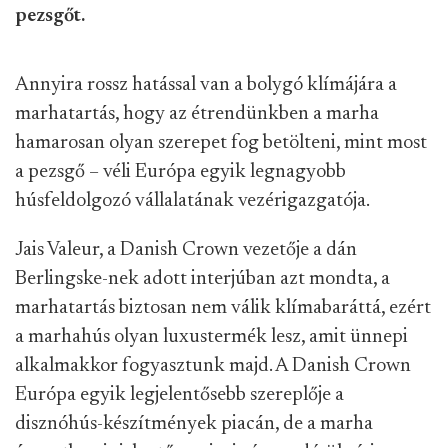
pezsgőt.
Annyira rossz hatással van a bolygó klímájára a
marhatartás, hogy az étrendünkben a marha
hamarosan olyan szerepet fog betölteni, mint most
a pezsgő – véli Európa egyik legnagyobb
húsfeldolgozó vállalatának vezérigazgatója.
Jais Valeur, a Danish Crown vezetője a dán
Berlingske-nek adott interjúban azt mondta, a
marhatartás biztosan nem válik klímabaráttá, ezért
a marhahús olyan luxustermék lesz, amit ünnepi
alkalmakkor fogyasztunk majd. A Danish Crown
Európa egyik legjelentősebb szereplője a
disznóhús-készítmények piacán, de a marha