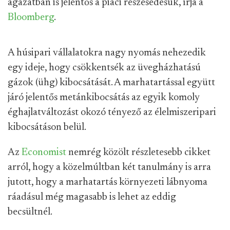
ágazatban is jelentős a piaci részesedésük, írja a
Bloomberg
.
A húsipari vállalatokra nagy nyomás nehezedik
egy ideje, hogy csökkentsék az üvegházhatású
gázok (ühg) kibocsátását. A marhatartással együtt
járó jelentős metánkibocsátás az egyik komoly
éghajlatváltozást okozó tényező az élelmiszeripari
kibocsátáson belül.
Az
Economist
nemrég közölt részletesebb cikket
arról, hogy a közelmúltban két tanulmány is arra
jutott, hogy a marhatartás környezeti lábnyoma
ráadásul még magasabb is lehet az eddig
becsültnél.