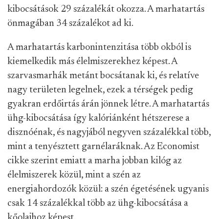
kibocsátások 29 százalékát okozza. A marhatartás
önmagában 34 százalékot ad ki.
A marhatartás karbonintenzitása több okból is
kiemelkedik más élelmiszerekhez képest. A
szarvasmarhák metánt bocsátanak ki, és relatíve
nagy területen legelnek, ezek a térségek pedig
gyakran erdőirtás árán jönnek létre. A marhatartás
ühg-kibocsátása így kalóriánként hétszerese a
disznóénak, és nagyjából negyven százalékkal több,
mint a tenyésztett garnélaráknak. Az Economist
cikke szerint emiatt a marha jobban kilóg az
élelmiszerek közül, mint a szén az
energiahordozók közül: a szén égetésének ugyanis
csak 14 százalékkal több az ühg-kibocsátása a
kőolajhoz képest.