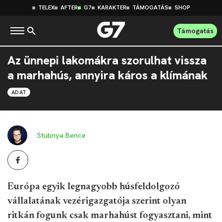
TELEX
AFTER
G7
KARAKTER
TÁMOGATÁS
SHOP
Támogatás
Az ünnepi lakomákra szorulhat vissza
a marhahús, annyira káros a klímának
ADAT
Stubnya Bence
Európa egyik legnagyobb húsfeldolgozó
vállalatának vezérigazgatója szerint olyan
ritkán fogunk csak marhahúst fogyasztani, mint