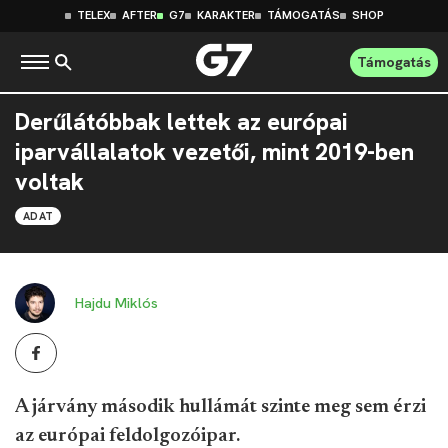
TELEX
AFTER
G7
KARAKTER
TÁMOGATÁS
SHOP
Támogatás
Derűlátóbbak lettek az európai
iparvállalatok vezetői, mint 2019-ben
voltak
ADAT
Hajdu Miklós
A járvány második hullámát szinte meg sem érzi
az európai feldolgozóipar.