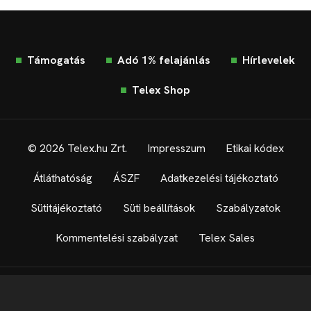
Támogatás
Adó 1% felajánlás
Hírlevelek
Telex Shop
© 2026 Telex.hu Zrt.
Impresszum
Etikai kódex
Átláthatóság
ÁSZF
Adatkezelési tájékoztató
Sütitájékoztató
Süti beállítások
Szabályzatok
Kommentelési szabályzat
Telex Sales