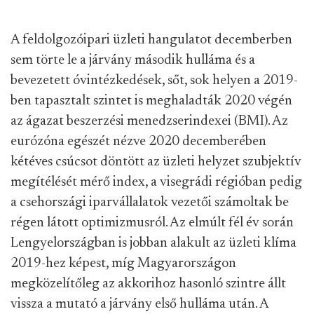
A feldolgozóipari üzleti hangulatot decemberben
sem törte le a járvány második hulláma és a
bevezetett óvintézkedések, sőt, sok helyen a 2019-
ben tapasztalt szintet is meghaladták 2020 végén
az ágazat beszerzési menedzserindexei (BMI). Az
eurózóna egészét nézve 2020 decemberében
kétéves csúcsot döntött az üzleti helyzet szubjektív
megítélését mérő index, a visegrádi régióban pedig
a csehországi iparvállalatok vezetői számoltak be
régen látott optimizmusról. Az elmúlt fél év során
Lengyelországban is jobban alakult az üzleti klíma
2019-hez képest, míg Magyarországon
megközelítőleg az akkorihoz hasonló szintre állt
vissza a mutató a járvány első hulláma után. A