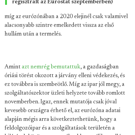
regisztrált az Eurostat szeptemberben)
míg az eurózónában a 2020 elejinél csak valamivel
alacsonyabb szintre emelkedett vissza az első
hullám után a termelés.
Amint
azt nemrég bemutattuk
, a gazdaságban
óriási törést okozott a járvány elleni védekezés, és
ez továbbra is szembeötlő. Míg az ipar jól megy, a
szolgáltatószektor üzleti helyzete tovább romlott
novemberben. Igaz, ennek mutatója csak jóval
kevesebb országra érhető el, az eurózóna adatai
alapján mégis arra következtethetünk, hogy a
feldolgozóipar és a szolgáltatások területén a