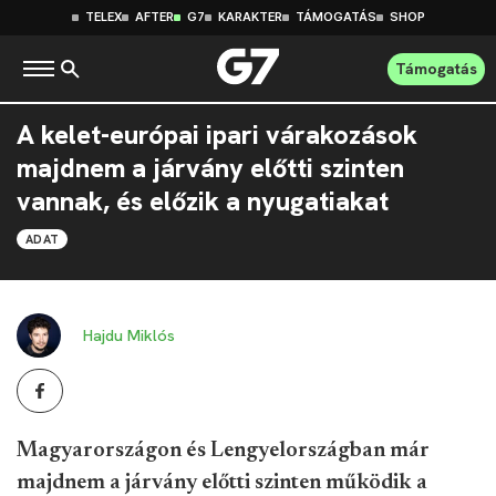
TELEX
AFTER
G7
KARAKTER
TÁMOGATÁS
SHOP
Támogatás
A kelet-európai ipari várakozások
majdnem a járvány előtti szinten
vannak, és előzik a nyugatiakat
ADAT
Hajdu Miklós
Magyarországon és Lengyelországban már
majdnem a járvány előtti szinten működik a