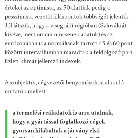
értékei az optimista, az 50 alattiak pedig a
pesszimista vezetői álláspontok többségét jelentik.
Jól látszik, hogy a visegrádi régióban (Szlovákiát
kivéve, mert onnan nincsenek adatok) és az
eurózónában is a normálisnak tartott 45 és 60 pont
közötti intervallumban maradtak a feldolgozóipari
üzleti klímát jellemző indexek.
A szubjektív, cégvezetői benyomásokon alapuló
mutatók mellett
a termelési reáladatok is arra utalnak,
hogy a gyártással foglalkozó cégek
gyorsan kilábaltak a járvány első