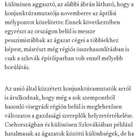
különösen aggasztó, az alábbi ábrán látható, hogy a
konjunktúramutatója novemberre az áprilisi
mélypontot közelítette. Ennek következtében
egyrészt az országon belül is messze
pesszimistábbak az ágazat cégei a többiekhez
képest, másrészt még régiós összehasonlításban is
csak a szlovák építőiparban volt ennél mélyebb
borúlátás.
Az unió által közzétett konjunktúramutatók arról
is árulkodnak, hogy még a sok szempontból
hasonló visegrádi régión belül is meglehetősen
változatos a gazdasági szereplők helyzetértékelése.
Csehországban és különösen Szlovákiában például
hatalmasak az ágazatok közötti különbségek, de ha