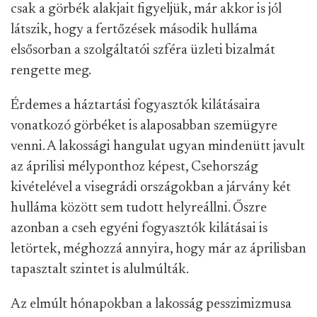
csak a görbék alakjait figyeljük, már akkor is jól
látszik, hogy a fertőzések második hulláma
elsősorban a szolgáltatói szféra üzleti bizalmát
rengette meg.
Érdemes a háztartási fogyasztók kilátásaira
vonatkozó görbéket is alaposabban szemügyre
venni. A lakossági hangulat ugyan mindenütt javult
az áprilisi mélyponthoz képest, Csehország
kivételével a visegrádi országokban a járvány két
hulláma között sem tudott helyreállni. Őszre
azonban a cseh egyéni fogyasztók kilátásai is
letörtek, méghozzá annyira, hogy már az áprilisban
tapasztalt szintet is alulmúlták.
Az elmúlt hónapokban a lakosság pesszimizmusa