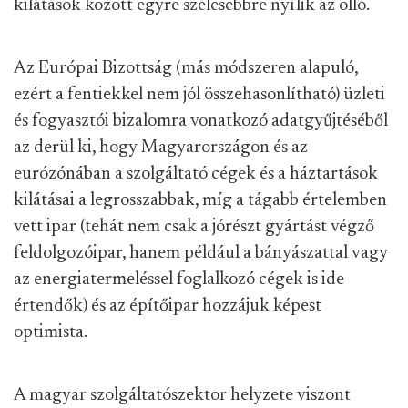
kilátások között egyre szélesebbre nyílik az olló.
Az Európai Bizottság (más módszeren alapuló,
ezért a fentiekkel nem jól összehasonlítható) üzleti
és fogyasztói bizalomra vonatkozó adatgyűjtéséből
az derül ki, hogy Magyarországon és az
eurózónában a szolgáltató cégek és a háztartások
kilátásai a legrosszabbak, míg a tágabb értelemben
vett ipar (tehát nem csak a jórészt gyártást végző
feldolgozóipar, hanem például a bányászattal vagy
az energiatermeléssel foglalkozó cégek is ide
értendők) és az építőipar hozzájuk képest
optimista.
A magyar szolgáltatószektor helyzete viszont