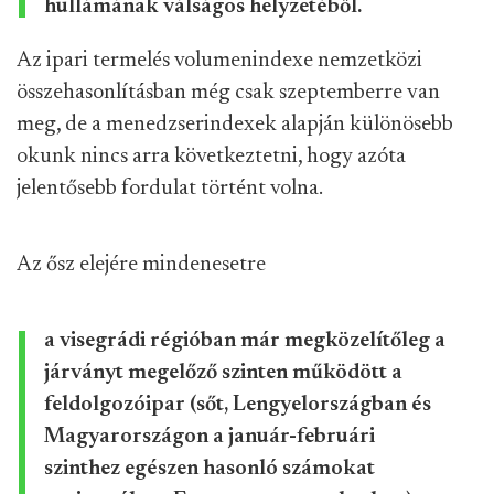
hullámának válságos helyzetéből.
Az ipari termelés volumenindexe nemzetközi
összehasonlításban még csak szeptemberre van
meg, de a menedzserindexek alapján különösebb
okunk nincs arra következtetni, hogy azóta
jelentősebb fordulat történt volna.
Az ősz elejére mindenesetre
a visegrádi régióban már megközelítőleg a
járványt megelőző szinten működött a
feldolgozóipar (sőt, Lengyelországban és
Magyarországon a január-februári
szinthez egészen hasonló számokat