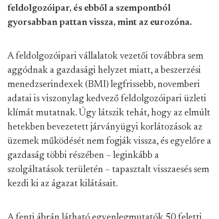
feldolgozóipar, és ebből a szempontból
gyorsabban pattan vissza, mint az eurozóna.
A feldolgozóipari vállalatok vezetői továbbra sem
aggódnak a gazdasági helyzet miatt, a beszerzési
menedzserindexek (BMI) legfrissebb, novemberi
adatai is viszonylag kedvező feldolgozóipari üzleti
klímát mutatnak. Úgy látszik tehát, hogy az elmúlt
hetekben bevezetett járványügyi korlátozások az
üzemek működését nem fogják vissza, és egyelőre a
gazdaság többi részében – leginkább a
szolgáltatások területén – tapasztalt visszaesés sem
kezdi ki az ágazat kilátásait.
A fenti ábrán látható egyenlegmutatók 50 feletti