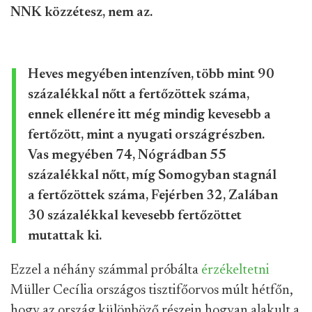
NNK közzétesz, nem az.
Heves megyében intenzíven, több mint 90
százalékkal nőtt a fertőzöttek száma,
ennek ellenére itt még mindig kevesebb a
fertőzött, mint a nyugati országrészben.
Vas megyében 74, Nógrádban 55
százalékkal nőtt, míg Somogyban stagnál
a fertőzöttek száma, Fejérben 32, Zalában
30 százalékkal kevesebb fertőzöttet
mutattak ki.
Ezzel a néhány számmal próbálta
érzékeltetni
Müller Cecília országos tisztifőorvos múlt hétfőn,
hogy az ország különböző részein hogyan alakult a