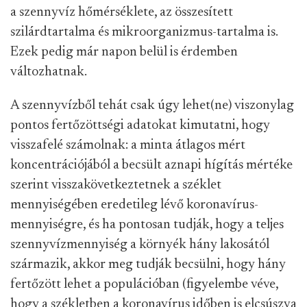
a szennyvíz hőmérséklete, az összesített
szilárdtartalma és mikroorganizmus-tartalma is.
Ezek pedig már napon belül is érdemben
változhatnak.
A szennyvízből tehát csak úgy lehet(ne) viszonylag
pontos fertőzöttségi adatokat kimutatni, hogy
visszafelé számolnak: a minta átlagos mért
koncentrációjából a becsült aznapi hígítás mértéke
szerint visszakövetkeztetnek a széklet
mennyiségében eredetileg lévő koronavírus-
mennyiségre, és ha pontosan tudják, hogy a teljes
szennyvízmennyiség a környék hány lakosától
származik, akkor meg tudják becsülni, hogy hány
fertőzött lehet a populációban (figyelembe véve,
hogy a székletben a koronavírus időben is elcsúszva