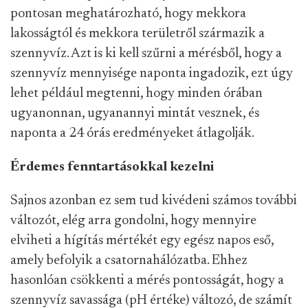
pontosan meghatározható, hogy mekkora
lakosságtól és mekkora területről származik a
szennyvíz. Azt is ki kell szűrni a mérésből, hogy a
szennyvíz mennyisége naponta ingadozik, ezt úgy
lehet például megtenni, hogy minden órában
ugyanonnan, ugyanannyi mintát vesznek, és
naponta a 24 órás eredményeket átlagolják.
Érdemes fenntartásokkal kezelni
Sajnos azonban ez sem tud kivédeni számos további
változót, elég arra gondolni, hogy mennyire
elviheti a hígítás mértékét egy egész napos eső,
amely befolyik a csatornahálózatba. Ehhez
hasonlóan csökkenti a mérés pontosságát, hogy a
szennyvíz savassága (pH értéke) változó, de számít