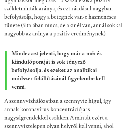
ugyanakkor még csak 15 százalékos a pozitív
székletminták aránya, és ezt ráadásul nagyban
befolyásolja, hogy a betegnek van-e hasmenéses
tünete (általában nincs, de akinél van, annál sokkal
nagyobb az aránya a pozitív eredménynek).
Mindez azt jelenti, hogy már a mérés
kiindulópontját is sok tényező
befolyásolja, és ezeket az analitikai
módszer felállításánál figyelembe kell
venni.
A szennyvízhálózatban a szennyvíz hígul, így
annak koronavírus-koncentrációja is
nagyságrendekkel csökken. A mintát ezért a
szennyvíztelepen olyan helyről kell venni, ahol