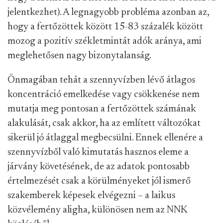
jelentkezhet). A legnagyobb probléma azonban az,
hogy a fertőzöttek között 15-83 százalék között
mozog a pozitív székletmintát adók aránya, ami
meglehetősen nagy bizonytalanság.
Önmagában tehát a szennyvízben lévő átlagos
koncentráció emelkedése vagy csökkenése nem
mutatja meg pontosan a fertőzöttek számának
alakulását, csak akkor, ha az említett változókat
sikerül jó átlaggal megbecsülni. Ennek ellenére a
szennyvízből való kimutatás hasznos eleme a
járvány követésének, de az adatok pontosabb
értelmezését csak a körülményeket jól ismerő
szakemberek képesek elvégezni – a laikus
közvélemény aligha, különösen nem az NNK