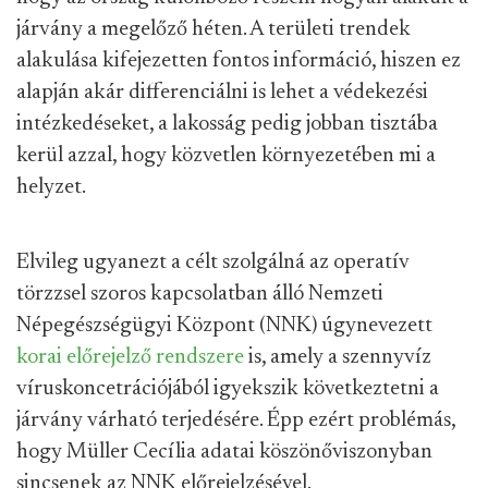
járvány a megelőző héten. A területi trendek
alakulása kifejezetten fontos információ, hiszen ez
alapján akár differenciálni is lehet a védekezési
intézkedéseket, a lakosság pedig jobban tisztába
kerül azzal, hogy közvetlen környezetében mi a
helyzet.
Elvileg ugyanezt a célt szolgálná az operatív
törzzsel szoros kapcsolatban álló Nemzeti
Népegészségügyi Központ (NNK) úgynevezett
korai előrejelző rendszere
is, amely a szennyvíz
víruskoncetrációjából igyekszik következtetni a
járvány várható terjedésére. Épp ezért problémás,
hogy Müller Cecília adatai köszönőviszonyban
sincsenek az NNK előrejelzésével.