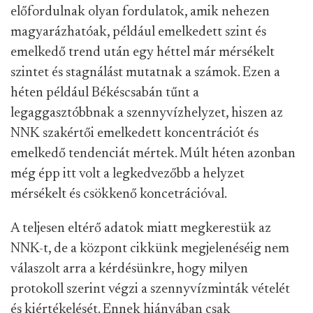
előfordulnak olyan fordulatok, amik nehezen
magyarázhatóak, például emelkedett szint és
emelkedő trend után egy héttel már mérsékelt
szintet és stagnálást mutatnak a számok. Ezen a
héten például Békéscsabán tűnt a
legaggasztóbbnak a szennyvízhelyzet, hiszen az
NNK szakértői emelkedett koncentrációt és
emelkedő tendenciát mértek. Múlt héten azonban
még épp itt volt a legkedvezőbb a helyzet
mérsékelt és csökkenő koncetrációval.
A teljesen eltérő adatok miatt megkerestük az
NNK-t, de a központ cikkünk megjelenéséig nem
válaszolt arra a kérdésünkre, hogy milyen
protokoll szerint végzi a szennyvízminták vételét
és kiértékelését. Ennek hiányában csak