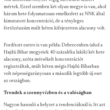
mértek. Ezzel szemben két olyan megye is van, ahol
három hete folyamatosan emelkedett az NNK által
kimutatott koncentráció, de a tényleges
fertőzésszám múlt héten kifejezetten alacsony volt.
Fordított esetre is van példa: Debrecenben (ahol a
Hajdú-Bihar megyeiek 40 százaléka lakik) két hete
alacsony, azóta mérsékelt koncentrációt
regisztráltak, múlt héten mégis Hajdú-Biharban
volt népességarányosan a második legtöbb új eset
az országban.
Trendek a szennyvízben és a valóságban
Nagyon hasonló a helyzet a tendenciáknál is. Itt azt