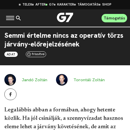
TELEX
AFTER
G7
KARAKTER
TÁMOGATÁS
SHOP
Támogatás
Semmi értelme nincs az operatív törzs
járvány-előrejelzésének
frissítve
ADAT
Jandó Zoltán
Torontáli Zoltán
Legalábbis abban a formában, ahogy hetente
közlik. Ha jól csinálják, a szennyvízadat hasznos
eleme lehet a járvány követésének, de amit az