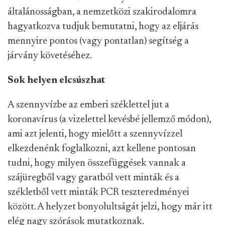
általánosságban, a nemzetközi szakirodalomra
hagyatkozva tudjuk bemutatni, hogy az eljárás
mennyire pontos (vagy pontatlan) segítség a
járvány követéséhez.
Sok helyen elcsúszhat
A szennyvízbe az emberi széklettel jut a
koronavírus (a vizelettel kevésbé jellemző módon),
ami azt jelenti, hogy mielőtt a szennyvízzel
elkezdenénk foglalkozni, azt kellene pontosan
tudni, hogy milyen összefüggések vannak a
szájüregből vagy garatból vett minták és a
székletből vett minták PCR teszteredményei
között. A helyzet bonyolultságát jelzi, hogy már itt
elég nagy szórások mutatkoznak.