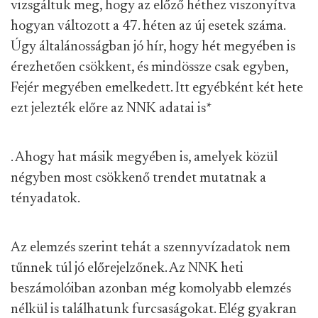
vizsgáltuk meg, hogy az előző héthez viszonyítva
hogyan változott a 47. héten az új esetek száma.
Úgy általánosságban jó hír, hogy hét megyében is
érezhetően csökkent, és mindössze csak egyben,
Fejér megyében emelkedett. Itt egyébként két hete
ezt jelezték előre az NNK adatai is
*
. Ahogy hat másik megyében is, amelyek közül
négyben most csökkenő trendet mutatnak a
tényadatok.
Az elemzés szerint tehát a szennyvízadatok nem
tűnnek túl jó előrejelzőnek. Az NNK heti
beszámolóiban azonban még komolyabb elemzés
nélkül is találhatunk furcsaságokat. Elég gyakran