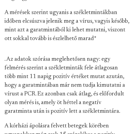
A mérések szerint ugyanis a székletmintákban
időben elcsúszva jelenik meg a vírus, vagyis később,
mint azt a garatmintából ki lehet mutatni, viszont
ott sokkal tovább is észlelhető marad
*
. Az adatok szórása meglehetősen nagy: egy
felmérés szerint a székletminták fele átlagosan
több mint 11 napig pozitív értéket mutat azután,
hogy a garatmintában már nem tudja kimutatni a
vírust a PCR. Ez azonban csak átlag, és előfordult
olyan mérés is, amely öt héttel a negatív
garatminta után is pozitív lett a székletmintára.
A kórházi ápolásra felvett betegek körében