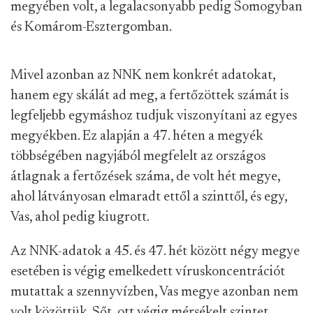
megyében volt, a legalacsonyabb pedig Somogyban
és Komárom-Esztergomban.
Mivel azonban az NNK nem konkrét adatokat,
hanem egy skálát ad meg, a fertőzöttek számát is
legfeljebb egymáshoz tudjuk viszonyítani az egyes
megyékben. Ez alapján a 47. héten a megyék
többségében nagyjából megfelelt az országos
átlagnak a fertőzések száma, de volt hét megye,
ahol látványosan elmaradt ettől a szinttől, és egy,
Vas, ahol pedig kiugrott.
Az NNK-adatok a 45. és 47. hét között négy megye
esetében is végig emelkedett víruskoncentrációt
mutattak a szennyvízben, Vas megye azonban nem
volt közöttük. Sőt, ott végig mérsékelt szintet