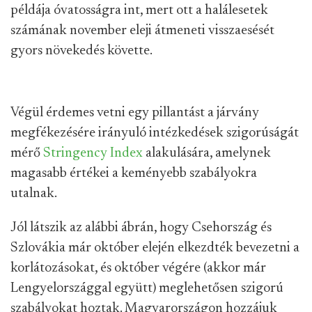
példája óvatosságra int, mert ott a halálesetek
számának november eleji átmeneti visszaesését
gyors növekedés követte.
Végül érdemes vetni egy pillantást a járvány
megfékezésére irányuló intézkedések szigorúságát
mérő
Stringency Index
alakulására, amelynek
magasabb értékei a keményebb szabályokra
utalnak.
Jól látszik az alábbi ábrán, hogy Csehország és
Szlovákia már október elején elkezdték bevezetni a
korlátozásokat, és október végére (akkor már
Lengyelországgal együtt) meglehetősen szigorú
szabályokat hoztak. Magyarországon hozzájuk