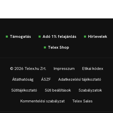
Támogatás
Adó 1% felajánlás
Hírlevelek
Telex Shop
© 2026 Telex.hu Zrt.
Impresszum
Etikai kódex
Átláthatóság
ÁSZF
Adatkezelési tájékoztató
Sütitájékoztató
Süti beállítások
Szabályzatok
Kommentelési szabályzat
Telex Sales