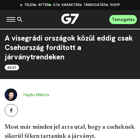
TELEX
AFTER
G7
KARAKTER
TÁMOGATÁS
SHOP
Támogatás
A visegrádi országok közül eddig csak
Csehország fordított a
járványtrendeken
ADAT
Hajdu Miklós
Most már minden jel arra utal, hogy a cseheknek
sikerül féken tartaniuk a járványt.