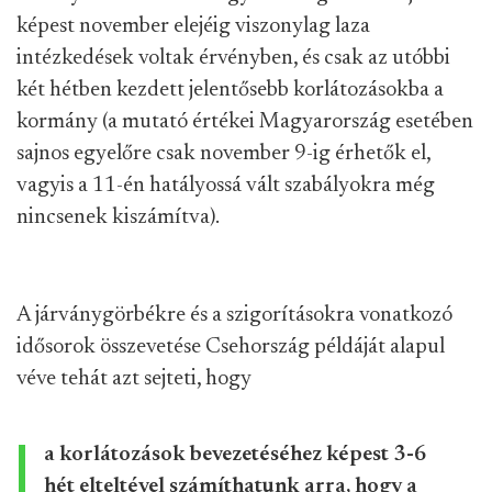
képest november elejéig viszonylag laza
intézkedések voltak érvényben, és csak az utóbbi
két hétben kezdett jelentősebb korlátozásokba a
kormány (a mutató értékei Magyarország esetében
sajnos egyelőre csak november 9-ig érhetők el,
vagyis a 11-én hatályossá vált szabályokra még
nincsenek kiszámítva).
A járványgörbékre és a szigorításokra vonatkozó
idősorok összevetése Csehország példáját alapul
véve tehát azt sejteti, hogy
a korlátozások bevezetéséhez képest 3-6
hét elteltével számíthatunk arra, hogy a