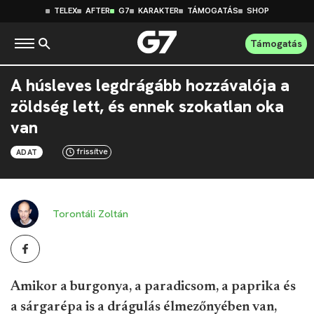
TELEX
AFTER
G7
KARAKTER
TÁMOGATÁS
SHOP
Támogatás
A húsleves legdrágább hozzávalója a
zöldség lett, és ennek szokatlan oka
van
frissítve
ADAT
Torontáli Zoltán
Amikor a burgonya, a paradicsom, a paprika és
a sárgarépa is a drágulás élmezőnyében van,