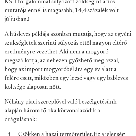
KSH forgalommal súlyozott zöldséginflációs
mutatója ennél is magasabb, 14,4 százalék volt
júliusban.)
A húsleves példája azonban mutatja, hogy az egyéni
szükségletek szerinti súlyozás ettől nagyon eltérő
eredményre vezethet. Aki nem a mogyoró
megszállottja, az nehezen győzhető meg azzal,
hogy az import mogyoróbél ára egy év alatt a
felére esett, miközben egy lecsó vagy egy bableves
költsége alaposan nőtt.
Néhány piaci szereplővel való beszélgetésünk
alapján három fő oka körvonalazódik a
drágulásnak:
Csökken a hazai termőterület. Ez a jelenség