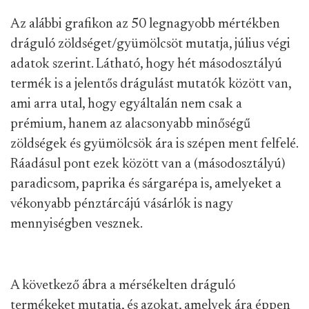
Az alábbi grafikon az 50 legnagyobb mértékben
dráguló zöldséget/gyümölcsöt mutatja, július végi
adatok szerint. Látható, hogy hét másodosztályú
termék is a jelentős drágulást mutatók között van,
ami arra utal, hogy egyáltalán nem csak a
prémium, hanem az alacsonyabb minőségű
zöldségek és gyümölcsök ára is szépen ment felfelé.
Ráadásul pont ezek között van a (másodosztályú)
paradicsom, paprika és sárgarépa is, amelyeket a
vékonyabb pénztárcájú vásárlók is nagy
mennyiségben vesznek.
A következő ábra a mérsékelten dráguló
termékeket mutatja, és azokat, amelyek ára éppen