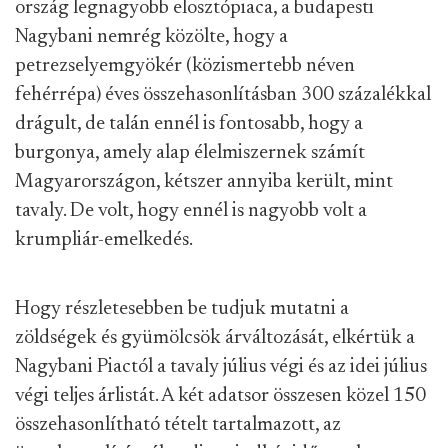
ország legnagyobb elosztópiaca, a budapesti
Nagybani nemrég közölte, hogy a
petrezselyemgyökér (közismertebb néven
fehérrépa) éves összehasonlításban 300 százalékkal
drágult, de talán ennél is fontosabb, hogy a
burgonya, amely alap élelmiszernek számít
Magyarországon, kétszer annyiba került, mint
tavaly. De volt, hogy ennél is nagyobb volt a
krumpliár-emelkedés.
Hogy részletesebben be tudjuk mutatni a
zöldségek és gyümölcsök árváltozását, elkértük a
Nagybani Piactól a tavaly július végi és az idei július
végi teljes árlistát. A két adatsor összesen közel 150
összehasonlítható tételt tartalmazott, az