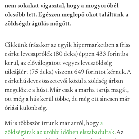
nem sokakat vigasztal, hogy a mogyoróbél
olcsóbb lett. Egészen meglepő okot találtunk a
zöldségdrágulás mögött.
Cikkünk írásakor az egyik hipermarketben a friss
csirke levesaprólék (80 deka) éppen 433 forintba
kerül, az előválogatott vegyes leveszöldség
tálcájáért (75 deka) viszont 649 forintot kérnek. A
csirkehúsleves összetevői közül a zöldség árban
megelőzte a húst. Már csak a marha tartja magát,
ott még a hús kerül többe, de még ott sincsen már
óriási különbség.
Mi is többször írtunk már arról, hogy
a
zöldségárak az utóbbi időben elszabadultak
. Az