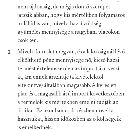
nem újdonság, de mégis döntő szerepet
játszik abban, hogy kis mértékben folyamatos
inflálódás van, mivel a hazai zöldség-
gyümölcs mennyisége a nagybani piacokon
csökken.
Mivel a kereslet megvan, és a lakosságnál lévő
elkölthető pénz mennyisége nő, kieső hazai
termést értelemszerűen az import áru veszi
át, ám ennek árszintje (a kivételektől
eltekintve) általában magasabb. A keresleti
piac és a magasabb árú import következtében
a termelők kis mértékben emelni tudják az
áraikat. Ez azonban csak részben növeli a
hasznukat, hiszen időközben az ő költségeik
is emelkednek.