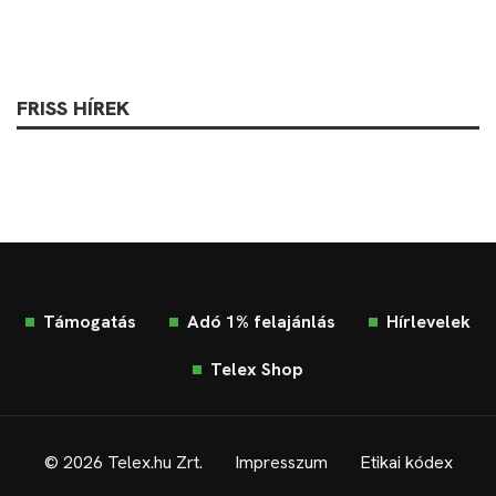
FRISS HÍREK
Támogatás
Adó 1% felajánlás
Hírlevelek
Telex Shop
© 2026 Telex.hu Zrt.
Impresszum
Etikai kódex