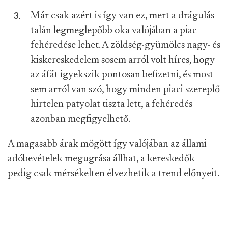
Már csak azért is így van ez, mert a drágulás
talán legmeglepőbb oka valójában a piac
fehéredése lehet. A zöldség-gyümölcs nagy- és
kiskereskedelem sosem arról volt híres, hogy
az áfát igyekszik pontosan befizetni, és most
sem arról van szó, hogy minden piaci szereplő
hirtelen patyolat tiszta lett, a fehéredés
azonban megfigyelhető.
A magasabb árak mögött így valójában az állami
adóbevételek megugrása állhat, a kereskedők
pedig csak mérsékelten élvezhetik a trend előnyeit.