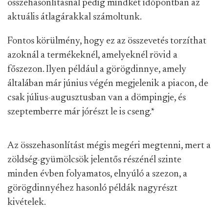
összehasonlításnál pedig mindkét időpontban az
aktuális átlagárakkal számoltunk.
Fontos körülmény, hogy ez az összevetés torzíthat
azoknál a termékeknél, amelyeknél rövid a
főszezon. Ilyen például a görögdinnye, amely
általában már június végén megjelenik a piacon, de
csak július-augusztusban van a dömpingje, és
szeptemberre már jórészt le is cseng.
*
Az összehasonlítást mégis megéri megtenni, mert a
zöldség-gyümölcsök jelentős részénél szinte
minden évben folyamatos, elnyúló a szezon, a
görögdinnyéhez hasonló példák nagyrészt
kivételek.