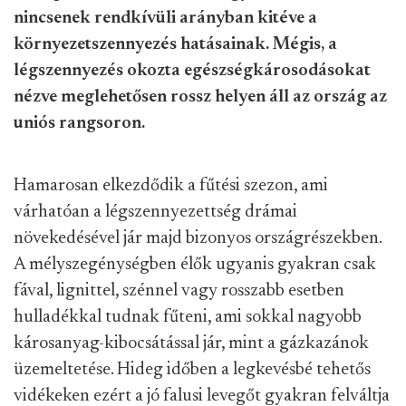
nincsenek rendkívüli arányban kitéve a
környezetszennyezés hatásainak. Mégis, a
légszennyezés okozta egészségkárosodásokat
nézve meglehetősen rossz helyen áll az ország az
uniós rangsoron.
Hamarosan elkezdődik a fűtési szezon, ami
várhatóan a légszennyezettség drámai
növekedésével jár majd bizonyos országrészekben.
A mélyszegénységben élők ugyanis gyakran csak
fával, lignittel, szénnel vagy rosszabb esetben
hulladékkal tudnak fűteni, ami sokkal nagyobb
károsanyag-kibocsátással jár, mint a gázkazánok
üzemeltetése. Hideg időben a legkevésbé tehetős
vidékeken ezért a jó falusi levegőt gyakran felváltja