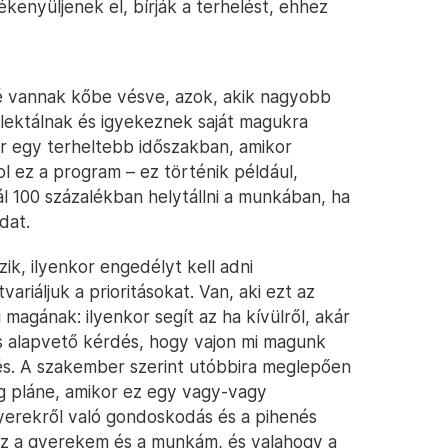
zékenyüljenek el, bírják a terhelést, ehhez
é vannak kőbe vésve, azok, akik nagyobb
lektálnak és igyekeznek saját magukra
or egy terheltebb időszakban, amikor
 ez a program – ez történik például,
l 100 százalékban helytállni a munkában, ha
dat.
zik, ilyenkor engedélyt kell adni
riáljuk a prioritásokat. Van, aki ezt az
agának: ilyenkor segít az ha kívülről, akár
is alapvető kérdés, hogy vajon mi magunk
nés. A szakember szerint utóbbira meglepően
g pláne, amikor ez egy vagy-vagy
 gyerekről való gondoskodás és a pihenés
esz a gyerekem és a munkám, és valahogy a