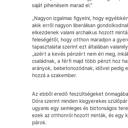
saját pihenésem marad el.”
„Nagyon izgalmas figyelni, hogy egyébként
akik erről nagyon liberálisan gondolkodn
elkezdenek valami archaikus hozott mintá
feleségétől, hogy otthon maradjon a gyere
tapasztalatai szerint ezt általában valam
„azért a kevés pénzért nem éri meg, inká
családnak, a férfi majd több pénzt hoz ha
arányok, bebetonozódnak, idővel pedig e
hozzá a szakember.
Az ebből eredő feszültségeket önmagában
Dóra szerint minden kisgyerekes szülőpár
ugyanis egy semleges és biztonságos teret
ezek az otthonról hozott minták, és egy 
párok.