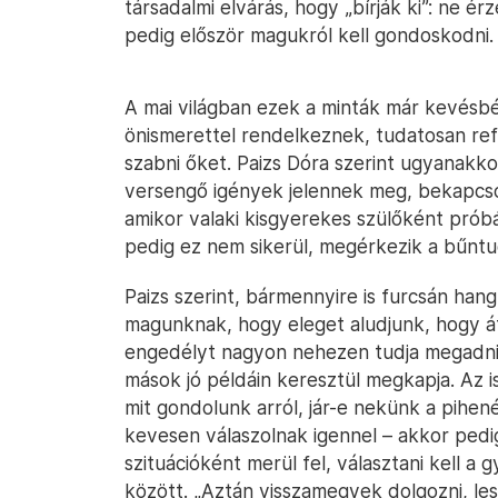
társadalmi elvárás, hogy „bírják ki”: ne ér
pedig először magukról kell gondoskodni.
A mai világban ezek a minták már kevésb
önismerettel rendelkeznek, tudatosan ref
szabni őket. Paizs Dóra szerint ugyanakk
versengő igények jelennek meg, bekapcsol
amikor valaki kisgyerekes szülőként próbá
pedig ez nem sikerül, megérkezik a bűntu
Paizs szerint, bármennyire is furcsán hang
magunknak, hogy eleget aludjunk, hogy átva
engedélyt nagyon nehezen tudja megadni m
mások jó példáin keresztül megkapja. Az 
mit gondolunk arról, jár-e nekünk a pihe
kevesen válaszolnak igennel – akkor pedi
szituációként merül fel, választani kell a
között. „Aztán visszamegyek dolgozni, l