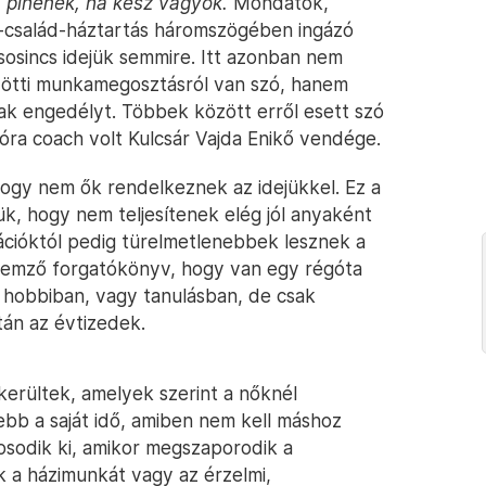
 pihenek, ha kész vagyok.
Mondatok,
-család-háztartás háromszögében ingázó
y sosincs idejük semmire. Itt azonban nem
zötti munkamegosztásról van szó, hanem
ak engedélyt. Többek között erről esett szó
óra coach volt Kulcsár Vajda Enikő vendége.
 hogy nem ők rendelkeznek az idejükkel. Ez a
, hogy nem teljesítenek elég jól anyaként
rációktól pedig türelmetlenebbek lesznek a
llemző forgatókönyv, hogy van egy régóta
hobbiban, vagy tanulásban, de csak
ztán az évtizedek.
erültek, amelyek szerint a nőknél
ebb a saját idő, amiben nem kell máshoz
osodik ki, amikor megszaporodik a
k a házimunkát vagy az érzelmi,