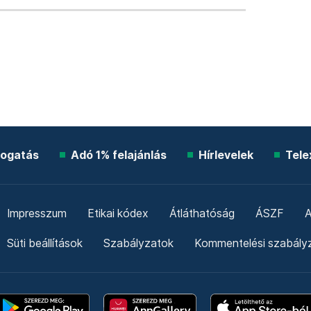
ogatás
Adó 1% felajánlás
Hírlevelek
Tele
Impresszum
Etikai kódex
Átláthatóság
ÁSZF
A
Süti beállítások
Szabályzatok
Kommentelési szabály