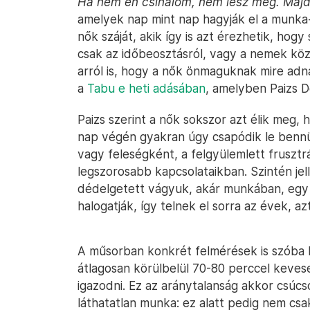
Ha nem én csinálom, nem lesz meg. Majd
amelyek nap mint nap hagyják el a munka
nők száját, akik így is azt érezhetik, hog
csak az időbeosztásról, vagy a nemek kö
arról is, hogy a nők önmaguknak mire adn
a
Tabu e heti adásában
, amelyben Paizs D
Paizs szerint a nők sokszor azt élik meg,
nap végén gyakran úgy csapódik le bennük
vagy feleségként, a felgyülemlett fruszt
legszorosabb kapcsolataikban. Szintén je
dédelgetett vágyuk, akár munkában, egy 
halogatják, így telnek el sorra az évek, a
A műsorban konkrét felmérések is szóba k
átlagosan körülbelül 70-80 perccel keves
igazodni. Ez az aránytalanság akkor csúcs
láthatatlan munka: ez alatt pedig nem csa