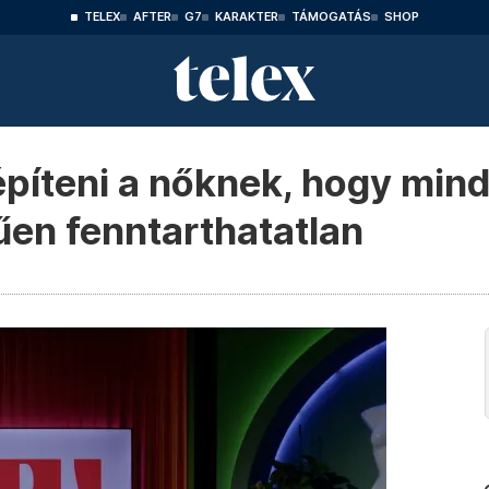
TELEX
AFTER
G7
KARAKTER
TÁMOGATÁS
SHOP
építeni a nőknek, hogy mind
űen fenntarthatatlan