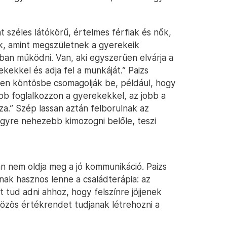
 széles látókörű, értelmes férfiak és nők,
ak, amint megszületnek a gyerekeik
ban működni. Van, aki egyszerűen elvárja a
kekkel és adja fel a munkáját.” Paizs
ilyen köntösbe csomagolják be, például, hogy
bb foglalkozzon a gyerekekkel, az jobb a
za.” Szép lassan aztán felborulnak az
gyre nehezebb kimozogni belőle, teszi
 nem oldja meg a jó kommunikáció. Paizs
nak hasznos lenne a családterápia: az
 tud adni ahhoz, hogy felszínre jöjjenek
közös értékrendet tudjanak létrehozni a