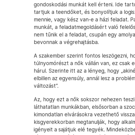
gondoskodási munkát kell érteni. Ide tart
tartjuk a teendőket, és bonyolítjuk a logi
mennie, vagy kész van-e a házi feladat. Pai
munkát, a feladatmegoldásért való felelő
nem tűnik el a feladat, csupán egy amoly
bevonnak a végrehajtásba.
A szakember szerint fontos leszögezni, h
túlnyomórészt a nők vállán van, ez csak e
hárul. Szerinte itt az a lényeg, hogy „akin
elbillen az egyensúly, annál lesz a problé
változást”.
Az, hogy ezt a nők sokszor nehezen teszik
láthatatlan munkákban, elsősorban a szoci
kimondatlan elvárásokra vezethető vissza
kisgyerekkorban megtanulják, hogy alka
igényeit a sajátjuk elé tegyék. Mindeközb