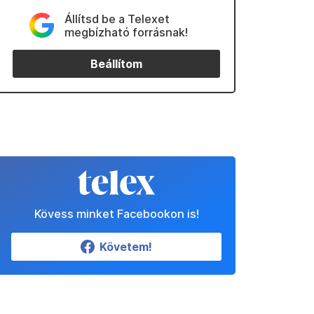
Állítsd be a Telexet
megbízható forrásnak!
Beállítom
Kövess minket Facebookon is!
Követem!