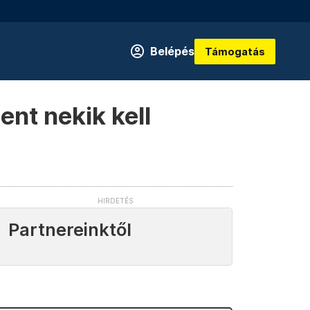
Belépés
Támogatás
ent nekik kell
Partnereinktől