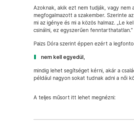
Azoknak, akik ezt nem tudják, vagy nem aka
megfogalmazott a szakember. Szerinte az 
mi az igénye és mi a közös halmaz. „Le kel
csinálni, ez egyszerűen fenntarthatatlan.”
Paizs Dóra szerint éppen ezért a legfont
nem kell egyedül,
mindig lehet segítséget kérni, akár a csal
például nagyon sokat tudnak adni a női k
A teljes műsort itt lehet megnézni: