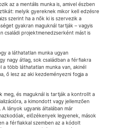
ozik az a mentális munka is, amivel észben
sztikát: melyik gyereknek mikor kell edzésre
zs szerint ha a nők ki is szervezik a
sséget gyakran maguknál tartják – vagyis
an családi projektmenedzserként mást is
ogy a láthatatlan munka ugyan
gy nagy átlag, sok családban a férfiakra
él a több láthatatlan munka van, akinél
ma, ő lesz az aki kezdeményezni fogja a
 meg, és maguknál is tartják a kontrollt a
alizációra, a kimondott vagy jellemzően
. A lányok ugyanis általában már
lmazkodóak, előzékenyek legyenek, mások
en a férfiakkal szemben az a kódolt