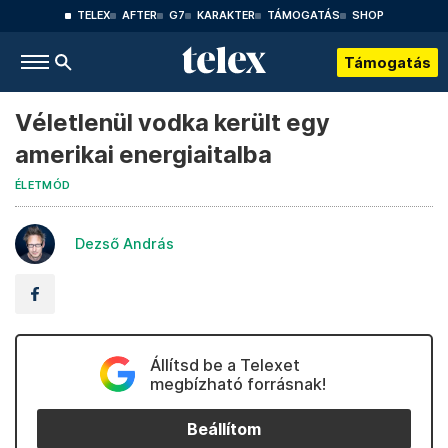
TELEX
AFTER
G7
KARAKTER
TÁMOGATÁS
SHOP
Támogatás
Véletlenül vodka került egy
amerikai energiaitalba
ÉLETMÓD
Dezső András
Állítsd be a Telexet
megbízható forrásnak!
Beállítom