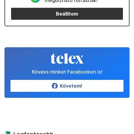
megbízható forrásnak!
Beállítom
Kövess minket Facebookon is!
Követem!