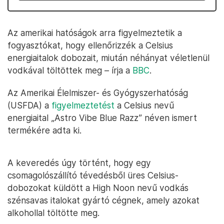
Az amerikai hatóságok arra figyelmeztetik a
fogyasztókat, hogy ellenőrizzék a Celsius
energiaitalok dobozait, miután néhányat véletlenül
vodkával töltöttek meg – írja a
BBC
.
Az Amerikai Élelmiszer- és Gyógyszerhatóság
(USFDA) a
figyelmeztetést
a Celsius nevű
energiaital „Astro Vibe Blue Razz” néven ismert
termékére adta ki.
A keveredés úgy történt, hogy egy
csomagolószállító tévedésből üres Celsius-
dobozokat küldött a High Noon nevű vodkás
szénsavas italokat gyártó cégnek, amely azokat
alkohollal töltötte meg.