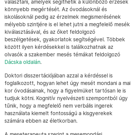
választani, amelyek segíthetik a különböző érzések
könnyebb megértését. Az óvodásoknál és
iskolásoknál pedig az érzelmek megismerésének
mélyebb szintjére is el lehet jutni a megfelelő mesék
kiválasztásával, és az őket feldolgozó
beszélgetések, gyakorlatok segítségével. Többek
között ilyen kérdésekkel is találkozhatnak az
olvasók a szakember mesés témákat feldolgozó
Dácska oldalán
.
Doktori disszertációjában azzal a kérdéssel is
foglalkozott, hogyan lehet úgy mesét mondani a mai
kor óvodásainak, hogy a figyelmüket tartósan le is
tudjuk kötni. Kognitív nyelvészeti szempontból úgy
tűnik, hogy a megfelelő nem verbális ingerek
használata kiemelt fontosságú a kisgyerekek
számára ebben az életkorban.
A meseterapeuta szerint a mesemondási,