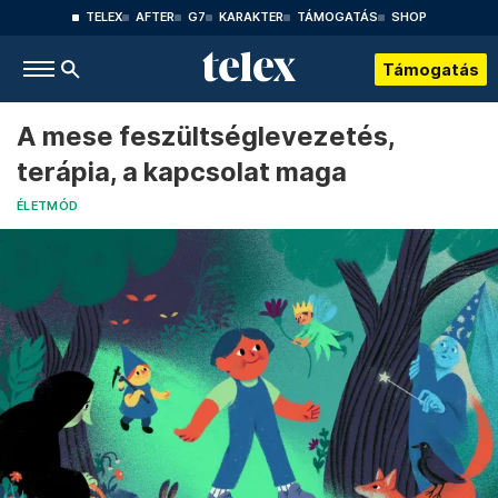
TELEX
AFTER
G7
KARAKTER
TÁMOGATÁS
SHOP
Támogatás
A mese feszültséglevezetés,
terápia, a kapcsolat maga
ÉLETMÓD