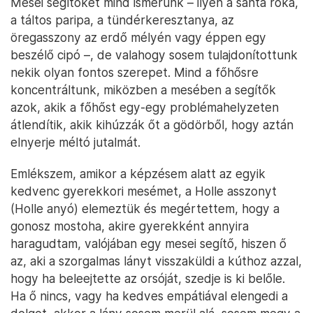
Mesei segítőket mind ismerünk – ilyen a sánta róka,
a táltos paripa, a tündérkeresztanya, az
öregasszony az erdő mélyén vagy éppen egy
beszélő cipó –, de valahogy sosem tulajdonítottunk
nekik olyan fontos szerepet. Mind a főhősre
koncentráltunk, miközben a mesében a segítők
azok, akik a főhőst egy-egy problémahelyzeten
átlendítik, akik kihúzzák őt a gödörből, hogy aztán
elnyerje méltó jutalmát.
Emlékszem, amikor a képzésem alatt az egyik
kedvenc gyerekkori mesémet, a Holle asszonyt
(Holle anyó) elemeztük és megértettem, hogy a
gonosz mostoha, akire gyerekként annyira
haragudtam, valójában egy mesei segítő, hiszen ő
az, aki a szorgalmas lányt visszaküldi a kúthoz azzal,
hogy ha beleejtette az orsóját, szedje is ki belőle.
Ha ő nincs, vagy ha kedves empátiával elengedi a