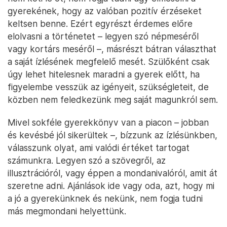
gyerekének, hogy az valóban pozitív érzéseket
keltsen benne. Ezért egyrészt érdemes előre
elolvasni a történetet – legyen szó népmeséről
vagy kortárs meséről –, másrészt bátran választhat
a saját ízlésének megfelelő mesét. Szülőként csak
úgy lehet hitelesnek maradni a gyerek előtt, ha
figyelembe vesszük az igényeit, szükségleteit, de
közben nem feledkezünk meg saját magunkról sem.
Mivel sokféle gyerekkönyv van a piacon – jobban
és kevésbé jól sikerültek –, bízzunk az ízlésünkben,
válasszunk olyat, ami valódi értéket tartogat
számunkra. Legyen szó a szövegről, az
illusztrációról, vagy éppen a mondanivalóról, amit át
szeretne adni. Ajánlások ide vagy oda, azt, hogy mi
a jó a gyerekünknek és nekünk, nem fogja tudni
más megmondani helyettünk.