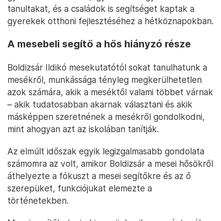
tanultakat, és a családok is segítséget kaptak a
gyerekek otthoni fejlesztéséhez a hétköznapokban.
A mesebeli segítő a hős hiányzó része
Boldizsár Ildikó mesekutatótól sokat tanulhatunk a
mesékről, munkássága tényleg megkerülhetetlen
azok számára, akik a meséktől valami többet várnak
– akik tudatosabban akarnak választani és akik
másképpen szeretnének a mesékről gondolkodni,
mint ahogyan azt az iskolában tanítják.
Az elmúlt időszak egyik legizgalmasabb gondolata
számomra az volt, amikor Boldizsár a mesei hősökről
áthelyezte a fókuszt a mesei segítőkre és az ő
szerepüket, funkciójukat elemezte a
történetekben.