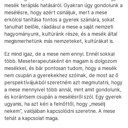
mesék terápiás hatásáról. Gyakran úgy gondolunk a
mesélésre, hogy azért csináljuk, mert a mese
erkölcsi tanítása fontos a gyerek számára, sokat
tanulhat belőle, ráadásul a mese a saját nemzeti
hagyományunk, kultúránk része, és a mesék által
megismerhetünk más nemzeteket, kultúrákat is.
Ez mind igaz, de a mese nem ennyi. Ennél sokkal
több. Meseterapeutaként én magam is dolgozom
mesékkel, és bár pontosan tudom, hogy a mesék
nem csupán a gyerekekhez szólnak, de most az ő
perspektívájukból szeretném azt megmutatni, hogy
a mese mennyivel több annál, mint amit gondolunk,
és korántsem csupán a mesélésről szól. Egy gyerek
ugyanis, ha azt kéri a felnőttől, hogy „mesélj
nekem”, valójában kapcsolódni szeretne. A mese
tehát a kapcsolat maga.