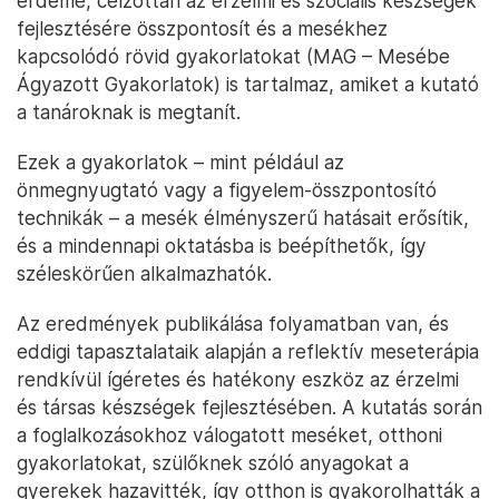
érdeme, célzottan az érzelmi és szociális készségek
fejlesztésére összpontosít és a mesékhez
kapcsolódó rövid gyakorlatokat (MAG – Mesébe
Ágyazott Gyakorlatok) is tartalmaz, amiket a kutató
a tanároknak is megtanít.
Ezek a gyakorlatok – mint például az
önmegnyugtató vagy a figyelem-összpontosító
technikák – a mesék élményszerű hatásait erősítik,
és a mindennapi oktatásba is beépíthetők, így
széleskörűen alkalmazhatók.
Az eredmények publikálása folyamatban van, és
eddigi tapasztalataik alapján a reflektív meseterápia
rendkívül ígéretes és hatékony eszköz az érzelmi
és társas készségek fejlesztésében. A kutatás során
a foglalkozásokhoz válogatott meséket, otthoni
gyakorlatokat, szülőknek szóló anyagokat a
gyerekek hazavitték, így otthon is gyakorolhatták a