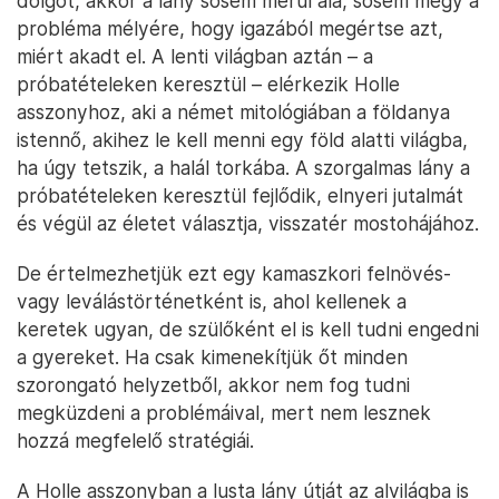
dolgot, akkor a lány sosem merül alá, sosem megy a
probléma mélyére, hogy igazából megértse azt,
miért akadt el. A lenti világban aztán – a
próbatételeken keresztül – elérkezik Holle
asszonyhoz, aki a német mitológiában a földanya
istennő, akihez le kell menni egy föld alatti világba,
ha úgy tetszik, a halál torkába. A szorgalmas lány a
próbatételeken keresztül fejlődik, elnyeri jutalmát
és végül az életet választja, visszatér mostohájához.
De értelmezhetjük ezt egy kamaszkori felnövés-
vagy leválástörténetként is, ahol kellenek a
keretek ugyan, de szülőként el is kell tudni engedni
a gyereket. Ha csak kimenekítjük őt minden
szorongató helyzetből, akkor nem fog tudni
megküzdeni a problémáival, mert nem lesznek
hozzá megfelelő stratégiái.
A Holle asszonyban a lusta lány útját az alvilágba is