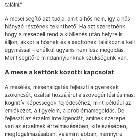
találni.”
A mesei segítő azt tudja, amit a hős nem, így a hős
hiányzó részének tekinthető. Ha azt szeretnénk,
hogy a mesebeli rend a kibillenés után helyre is
álljon, akkor a hősnek és a segítőnek találkoznia kell
egymással – enélkül ugyanis nem lesz megoldás.
Mert segítőre mindannyiunknak szükségünk van.
A mese a kettőnk közötti kapcsolat
A mesélés, mesehallgatás fejleszti a gyerekek
szókincsét, ezáltal hozzájárul a szövegértési és más,
kognitív képességek fejlődéséhez, mint például az
emlékezet, a figyelem, a problémamegoldás. De
fejleszti az érzelmi intelligenciát, aminek szerepe
van az érzelmek értelmezésében, kifejezésében,
megfogalmazásában, valamint abban, mennyire