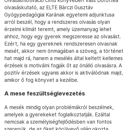
Olvasásmotiváció című könyvében Vass Dorottea
olvasáskutató, az ELTE Bárczi Gusztáv
Gyógypedagógiai Karának egyetemi adjunktusa
arról beszél, hogy a rendszeres olvasás olyan
érzelmi klímát teremt, amely üzemanyag lehet
ahhoz, hogy egy gyerek megszeresse az olvasást.
Ezért, ha egy gyereknek rendszeresen olvasnak
mesét, akkor nem önmagában a szöveg, a történet
hat majd rá, hanem a mesélés által keltett kellemes
érzések is motiválni fogják őt az önálló olvasásra. A
pozitív érzések ugyanis akkor is aktiválódnak majd,
amikor ő fog könyvet a kezébe.
A mese feszültséglevezetés
A mesék mindig olyan problémákról beszélnek,
amelyek a gyerekeket foglalkoztatják. Ezáltal
nemcsak a személyiségfejlődésben van fontos
szerepük, de az őket körülvevő világ okozta