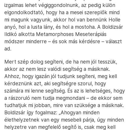
izgalmas lehet végiggondolnunk, az pedig külön
elgondolkodtató, hogy ha a mesei szereplők mind
mi magunk vagyunk, akkor hol van bennünk Holle
anyó, hol a lusta lány, és hol a mostoha. A Boldizsár
Ildikó alkotta Metamorphoses Meseterápiás
módszer minderre – és sok más kérdésre – választ
ad.
Mert szép dolog segíteni, de ha nem jól tesszük,
akkor az nem lesz valódi segítség a másiknak.
Ahhoz, hogy igazán jól tudjunk segíteni, meg kell
kérdeznünk azt, aki segítségre szorul, hogy
számára mi lenne segítség. És az is lehetséges, hogy
a rászoruló nem tudja megmondani – de ekkor sem
tudhatjuk mi jobban, mire van szüksége a másiknak.
Boldizsár így fogalmaz: „Ahogyan minden
élethelyzetnek van egy mesebeli párja, úgy minden
helyzetre van megfelelő segítő is, csak meg kell