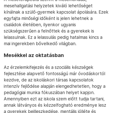
mesehallgatási helyzetek kiváló lehetőséget
kínálnak a szülő-gyermek kapcsolat ápolására. Ezek
egyfajta minőségi időként is jelen lehetnek a
családok életében, ilyenkor ugyanis
szükségszerűen a felnőttek és a gyerekek is
lelassulnak. Ez a lelassulás pedig hatalmas kincs a
mai ingerekben bővelkedő világban.
Mesékkel az oktatásban
Az érzelemkifejezés és a szociális készségek
fejlesztése alapvető fontosságú már óvodáskortól
kezdve, de az iskoláskori társas kapcsolatok
intenzív fejlődése alapján elengedhetetlen, hogy a
pedagógiai munka fókuszában helyet kapjon.
Amennyiben ezt az iskola szem előtt tudja tartani,
annak látványos és kézzelfogható eredménye lesz
a gyerekek beilleszkedése, mentális jólléte és