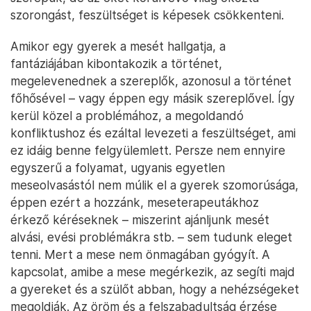
szorongást, feszültséget is képesek csökkenteni.
Amikor egy gyerek a mesét hallgatja, a
fantáziájában kibontakozik a történet,
megelevenednek a szereplők, azonosul a történet
főhősével – vagy éppen egy másik szereplővel. Így
kerül közel a problémához, a megoldandó
konfliktushoz és ezáltal levezeti a feszültséget, ami
ez idáig benne felgyülemlett. Persze nem ennyire
egyszerű a folyamat, ugyanis egyetlen
meseolvasástól nem múlik el a gyerek szomorúsága,
éppen ezért a hozzánk, meseterapeutákhoz
érkező kéréseknek – miszerint ajánljunk mesét
alvási, evési problémákra stb. – sem tudunk eleget
tenni. Mert a mese nem önmagában gyógyít. A
kapcsolat, amibe a mese megérkezik, az segíti majd
a gyereket és a szülőt abban, hogy a nehézségeket
megoldják. Az öröm és a felszabadultság érzése