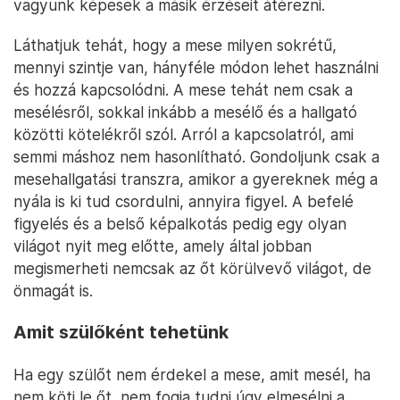
vagyunk képesek a másik érzéseit átérezni.
Láthatjuk tehát, hogy a mese milyen sokrétű,
mennyi szintje van, hányféle módon lehet használni
és hozzá kapcsolódni. A mese tehát nem csak a
mesélésről, sokkal inkább a mesélő és a hallgató
közötti kötelékről szól. Arról a kapcsolatról, ami
semmi máshoz nem hasonlítható. Gondoljunk csak a
mesehallgatási transzra, amikor a gyereknek még a
nyála is ki tud csordulni, annyira figyel. A befelé
figyelés és a belső képalkotás pedig egy olyan
világot nyit meg előtte, amely által jobban
megismerheti nemcsak az őt körülvevő világot, de
önmagát is.
Amit szülőként tehetünk
Ha egy szülőt nem érdekel a mese, amit mesél, ha
nem köti le őt, nem fogja tudni úgy elmesélni a