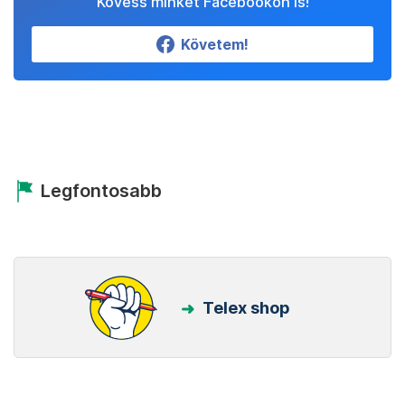
Kövess minket Facebookon is!
Követem!
Legfontosabb
Telex shop