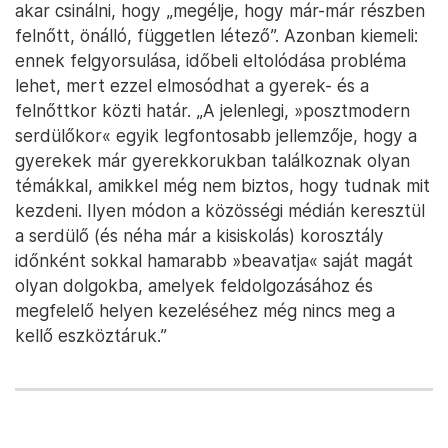
akar csinálni, hogy „megélje, hogy már-már részben
felnőtt, önálló, független létező”. Azonban kiemeli:
ennek felgyorsulása, időbeli eltolódása probléma
lehet, mert ezzel elmosódhat a gyerek- és a
felnőttkor közti határ. „A jelenlegi, »posztmodern
serdülőkor« egyik legfontosabb jellemzője, hogy a
gyerekek már gyerekkorukban találkoznak olyan
témákkal, amikkel még nem biztos, hogy tudnak mit
kezdeni. Ilyen módon a közösségi médián keresztül
a serdülő (és néha már a kisiskolás) korosztály
időnként sokkal hamarabb »beavatja« saját magát
olyan dolgokba, amelyek feldolgozásához és
megfelelő helyen kezeléséhez még nincs meg a
kellő eszköztáruk.”