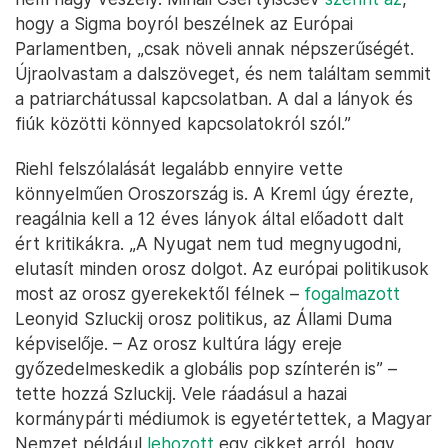
hogy a Sigma boyról beszélnek az Európai
Parlamentben, „csak növeli annak népszerűségét.
Újraolvastam a dalszöveget, és nem találtam semmit
a patriarchátussal kapcsolatban. A dal a lányok és
fiúk közötti könnyed kapcsolatokról szól.”
Riehl felszólalását legalább ennyire vette
könnyelműen Oroszország is. A Kreml úgy érezte,
reagálnia kell a 12 éves lányok által előadott dalt
ért kritikákra. „A Nyugat nem tud megnyugodni,
elutasít minden orosz dolgot. Az európai politikusok
most az orosz gyerekektől félnek –
fogalmazott
Leonyid Szluckij orosz politikus, az Állami Duma
képviselője. – Az orosz kultúra lágy ereje
győzedelmeskedik a globális pop színterén is” –
tette hozzá Szluckij. Vele ráadásul a hazai
kormánypárti médiumok is egyetértettek, a Magyar
Nemzet például
lehozott
egy cikket arról, hogy