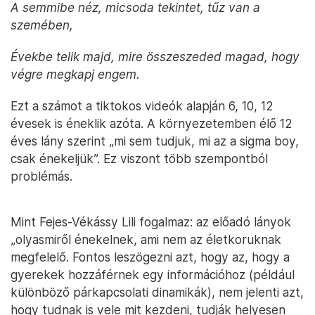
A semmibe néz, micsoda tekintet, tűz van a
szemében,
Évekbe telik majd, mire összeszeded magad, hogy
végre megkapj engem.
Ezt a számot a tiktokos videók alapján 6, 10, 12
évesek is éneklik azóta. A környezetemben élő 12
éves lány szerint „mi sem tudjuk, mi az a sigma boy,
csak énekeljük”. Ez viszont több szempontból
problémás.
Mint Fejes-Vékássy Lili fogalmaz: az előadó lányok
„olyasmiről énekelnek, ami nem az életkoruknak
megfelelő. Fontos leszögezni azt, hogy az, hogy a
gyerekek hozzáférnek egy információhoz (például
különböző párkapcsolati dinamikák), nem jelenti azt,
hogy tudnak is vele mit kezdeni, tudják helyesen