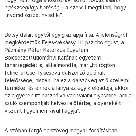
egészségügyi hatóság – a szerk.)
megtiltani, hogy
„nyomd össze, nyisd ki”.
Betsy dalait egytől egyig az apja írta. A jelenségről
megkérdeztük Fejes-Vékássy Lili pszichológust, a
Pázmány Péter Katolikus Egyetem
Bölcsészettudományi Karának egyetemi
tanársegédét is, aki elmondta, már „itt rögtön
felmerül Csertyiscseva dalszerző apjának
felelőssége, hiszen, ha ez a dalszöveg az ő szellemi
terméke, és ennek a lánya az egyik előadója, akkor
ez a gyerek itt használva van valami olyasmire, ami a
szülő szempontjait helyezi előtérbe, a gyerekéit
viszont figyelmen kívül hagyja”.
A szóban forgó dalszöveg magyar fordításban