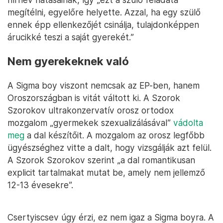
megítélni, egyelőre helyette. Azzal, ha egy szülő
ennek épp ellenkezőjét csinálja, tulajdonképpen
árucikké teszi a saját gyerekét.”
Nem gyerekeknek való
A Sigma boy viszont nemcsak az EP-ben, hanem
Oroszországban is vitát váltott ki. A Szorok
Szorokov ultrakonzervatív orosz ortodox
mozgalom „gyermekek szexualizálásával”
vádolta
meg
a dal készítőit. A mozgalom az orosz legfőbb
ügyészséghez vitte a dalt, hogy vizsgálják azt felül.
A Szorok Szorokov szerint „a dal romantikusan
explicit tartalmakat mutat be, amely nem jellemző
12-13 évesekre”.
Csertyiscsev úgy érzi, ez nem igaz a Sigma boyra. A