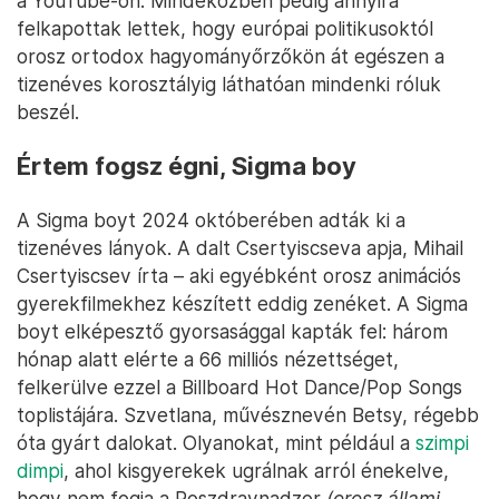
a YouTube-on. Mindeközben pedig annyira
felkapottak lettek, hogy európai politikusoktól
orosz ortodox hagyományőrzőkön át egészen a
tizenéves korosztályig láthatóan mindenki róluk
beszél.
Értem fogsz égni, Sigma boy
A Sigma boyt 2024 októberében adták ki a
tizenéves lányok. A dalt Csertyiscseva apja, Mihail
Csertyiscsev írta – aki egyébként orosz animációs
gyerekfilmekhez készített eddig zenéket. A Sigma
boyt elképesztő gyorsasággal kapták fel: három
hónap alatt elérte a 66 milliós nézettséget,
felkerülve ezzel a Billboard Hot Dance/Pop Songs
toplistájára. Szvetlana, művésznevén Betsy, régebb
óta gyárt dalokat. Olyanokat, mint például a
szimpi
dimpi
, ahol kisgyerekek ugrálnak arról énekelve,
hogy nem fogja a Roszdravnadzor
(orosz állami