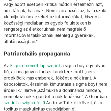
vagy adott esetben kritikai módon értelmezni azt,
amit látnak, hallanak. Nem szerencsés az, ha a szülő
»kínálja tálcán« ezeket az információkat, hiszen a
közösségi médiában és egyéb felületeken is
rengeteg az életkoruknak nem megfelelő
információval találkoznak jelenleg a gyerekek,
általánosságban.”
Patriarchális propaganda
Az
Esquire német lap szerint
a sigma boy egy olyan
fiú, aki magányos farkas karaktere miatt „nem
érdeklődik más emberek, főként a nők iránt. A
kapcsolatok, érzelmek kimutatása a sigma boyt nem
érdeklik.” Illetve „számukra a dominancia minden,
nem okoz nekik gondot a nők lenézése”. A Guardian
szerint a szigma férfi
Andrew Tate-et követi, és a
toxikus maszkulinitás csapdájában él.