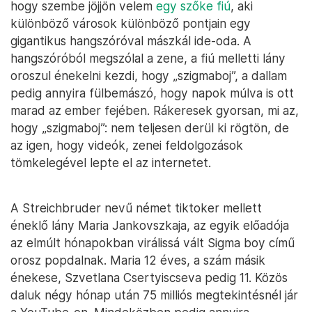
hogy szembe jöjjön velem
egy szőke fiú
, aki
különböző városok különböző pontjain egy
gigantikus hangszóróval mászkál ide-oda. A
hangszóróból megszólal a zene, a fiú melletti lány
oroszul énekelni kezdi, hogy „szigmaboj”, a dallam
pedig annyira fülbemászó, hogy napok múlva is ott
marad az ember fejében. Rákeresek gyorsan, mi az,
hogy „szigmaboj”: nem teljesen derül ki rögtön, de
az igen, hogy videók, zenei feldolgozások
tömkelegével lepte el az internetet.
A Streichbruder nevű német tiktoker mellett
éneklő lány Maria Jankovszkaja, az egyik előadója
az elmúlt hónapokban virálissá vált Sigma boy című
orosz popdalnak. Maria 12 éves, a szám másik
énekese, Szvetlana Csertyiscseva pedig 11. Közös
daluk négy hónap után 75 milliós megtekintésnél jár