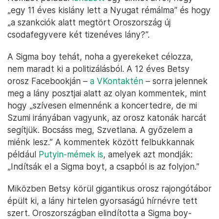
„egy 11 éves kislány lett a Nyugat rémálma” és hogy
„a szankciók alatt megtört Oroszország új
csodafegyvere két tizenéves lány?”.
A Sigma boy tehát, noha a gyerekeket célozza,
nem maradt ki a politizálásból. A 12 éves Betsy
orosz Facebookján –
a VKontaktén
– sorra jelennek
meg a lány posztjai alatt az olyan kommentek, mint
hogy „szívesen elmennénk a koncertedre, de mi
Szumi irányában vagyunk, az orosz katonák harcát
segítjük. Bocsáss meg, Szvetlana. A győzelem a
miénk lesz.” A kommentek között felbukkannak
például
Putyin-mémek is
, amelyek azt mondják:
„Indítsák el a Sigma boyt, a csapból is az folyjon.”
Miközben Betsy körül gigantikus orosz rajongótábor
épült ki, a lány hirtelen gyorsaságú hírnévre tett
szert. Oroszországban elindította a Sigma boy-