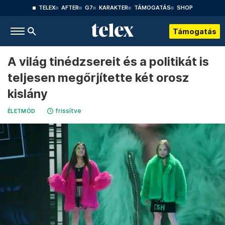
TELEX
AFTER
G7
KARAKTER
TÁMOGATÁS
SHOP
Támogatás
A világ tinédzsereit és a politikát is
teljesen megőrjítette két orosz
kislány
frissítve
ÉLETMÓD