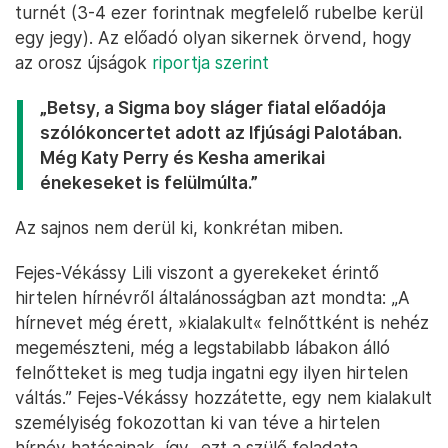
turnét (3-4 ezer forintnak megfelelő rubelbe kerül
egy jegy). Az előadó olyan sikernek örvend, hogy
az orosz újságok
riportja szerint
„Betsy, a Sigma boy sláger fiatal előadója
szólókoncertet adott az Ifjúsági Palotában.
Még Katy Perry és Kesha amerikai
énekeseket is felülmúlta.”
Az sajnos nem derül ki, konkrétan miben.
Fejes-Vékássy Lili viszont a gyerekeket érintő
hirtelen hírnévről általánosságban azt mondta: „A
hírnevet még érett, »kialakult« felnőttként is nehéz
megemészteni, még a legstabilabb lábakon álló
felnőtteket is meg tudja ingatni egy ilyen hirtelen
váltás.” Fejes-Vékássy hozzátette, egy nem kialakult
személyiség fokozottan ki van téve a hirtelen
hírnév hatásainak, így „ezt a szülő feladata