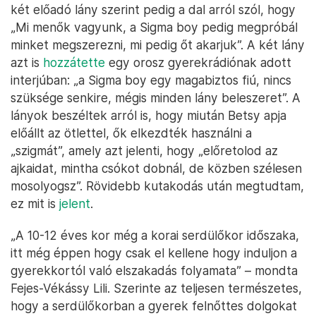
két előadó lány szerint pedig a dal arról szól, hogy
„Mi menők vagyunk, a Sigma boy pedig megpróbál
minket megszerezni, mi pedig őt akarjuk”. A két lány
azt is
hozzátette
egy orosz gyerekrádiónak adott
interjúban: „a Sigma boy egy magabiztos fiú, nincs
szüksége senkire, mégis minden lány beleszeret”. A
lányok beszéltek arról is, hogy miután Betsy apja
előállt az ötlettel, ők elkezdték használni a
„szigmát”, amely azt jelenti, hogy „előretolod az
ajkaidat, mintha csókot dobnál, de közben szélesen
mosolyogsz”. Rövidebb kutakodás után megtudtam,
ez mit is
jelent
.
„A 10-12 éves kor még a korai serdülőkor időszaka,
itt még éppen hogy csak el kellene hogy induljon a
gyerekkortól való elszakadás folyamata” – mondta
Fejes-Vékássy Lili. Szerinte az teljesen természetes,
hogy a serdülőkorban a gyerek felnőttes dolgokat