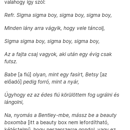
valahogy így szól:
Refr. Sigma sigma boy, sigma boy, sigma boy,
Minden lány arra vágyik, hogy vele táncolj,
Sigma sigma boy, sigma boy, sigma boy,
Az a fajta csaj vagyok, aki után egy évig csak
futsz.
Babe
[a fiú]
olyan, mint egy fasírt, Betsy
[az
előadó]
pedig forró, mint a nyár,
Úgyhogy ez az édes fiú körülöttem fog ugrálni és
lángolni,
Na, nyomás a Bentley-mbe, mássz be a beauty
boxomba
[itt a beauty box nem lefordítható,
kétértelmű, hogy neszesszerre gondol, vagy ez