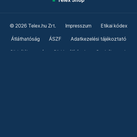
Telex Shop
© 2026 Telex.hu Zrt.
Impresszum
Etikai kódex
Átláthatóság
ÁSZF
Adatkezelési tájékoztató
Sütitájékoztató
Süti beállítások
Szabályzatok
Kommentelési szabályzat
Telex Sales