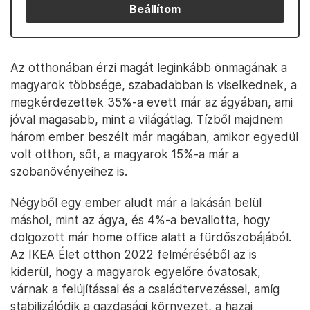
Beállítom
Az otthonában érzi magát leginkább önmagának a
magyarok többsége, szabadabban is viselkednek, a
megkérdezettek 35%-a evett már az ágyában, ami
jóval magasabb, mint a világátlag. Tízből majdnem
három ember beszélt már magában, amikor egyedül
volt otthon, sőt, a magyarok 15%-a már a
szobanövényeihez is.
Négyből egy ember aludt már a lakásán belül
máshol, mint az ágya, és 4%-a bevallotta, hogy
dolgozott már home office alatt a fürdőszobájából.
Az IKEA Élet otthon 2022 felméréséből az is
kiderül, hogy a magyarok egyelőre óvatosak,
várnak a felújítással és a családtervezéssel, amíg
stabilizálódik a gazdasági környezet, a hazai