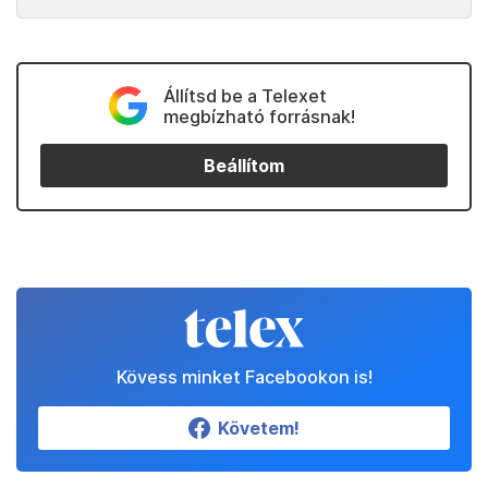
Állítsd be a Telexet
megbízható forrásnak!
Beállítom
Kövess minket Facebookon is!
Követem!