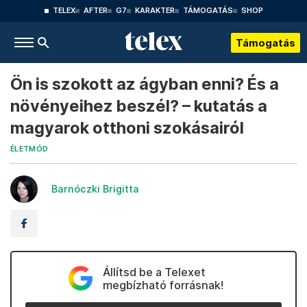
TELEX
AFTER
G7
KARAKTER
TÁMOGATÁS
SHOP
Támogatás
Ön is szokott az ágyban enni? És a
növényeihez beszél? – kutatás a
magyarok otthoni szokásairól
ÉLETMÓD
Barnóczki Brigitta
Állítsd be a Telexet
megbízható forrásnak!