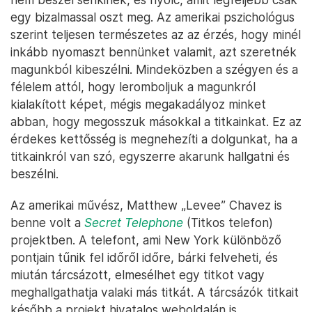
egy bizalmassal oszt meg. Az amerikai pszichológus
szerint teljesen természetes az az érzés, hogy minél
inkább nyomaszt bennünket valamit, azt szeretnék
magunkból kibeszélni. Mindeközben a szégyen és a
félelem attól, hogy leromboljuk a magunkról
kialakított képet, mégis megakadályoz minket
abban, hogy megosszuk másokkal a titkainkat. Ez az
érdekes kettősség is megnehezíti a dolgunkat, ha a
titkainkról van szó, egyszerre akarunk hallgatni és
beszélni.
Az amerikai művész, Matthew „Levee” Chavez is
benne volt a
Secret Telephone
(Titkos telefon)
projektben. A telefont, ami New York különböző
pontjain tűnik fel időről időre, bárki felveheti, és
miután tárcsázott, elmesélhet egy titkot vagy
meghallgathatja valaki más titkát. A tárcsázók titkait
később a projekt hivatalos weboldalán is