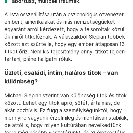
abortusz, múltbeli traumák.
A lista összeállítása után a pszichológus ötvenezer
embert, amerikaiakat és más nemzetiségűeket
egyaránt arról kérdezett, hogy a felsoroltak közül
ők miről titkolóznak. A válaszaikból Slepian többek
között azt szűrte le, hogy egy ember átlagosan 13
titkot őriz. Nem kis teljesítmény ennyi titkot fejben
tartani, pláne hallgatni róluk.
Üzleti, családi, intim, halálos titok – van
különbség?
Michael Slepian szerint van különbség titok és titok
között. Lehet egy titok apró, sötét, ártalmas, de
akár pozitív is. Ez függ a személyiségünktől, hogy
mennyire vagyunk érzelmileg és mentálisan stabilak,
de attól is, hogy milyen kultúrában nevelkedtünk
(erre még később visszatérünk), és az életkortól is.