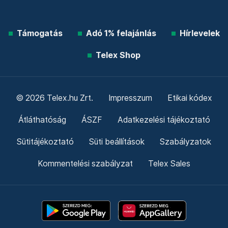
Támogatás
Adó 1% felajánlás
Hírlevelek
Telex Shop
© 2026 Telex.hu Zrt.
Impresszum
Etikai kódex
Átláthatóság
ÁSZF
Adatkezelési tájékoztató
Sütitájékoztató
Süti beállítások
Szabályzatok
Kommentelési szabályzat
Telex Sales