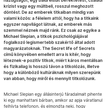
hazugságot, egy balul elsült befektetést, családi
krízist vagy egy múltbeli, rosszul meghozott
döntést. De az emberek titkaiban mindig van
valami közös: a félelem attól, hogy ha a titkaink
egyszer napvilágot látnak, az emberek más
szemmel néznek majd ránk. Ez csak az egyike a
Michael Slepian, a titkok pszichológiájával
foglalkozó legismertebb szakértő által adott
magyarázatoknak. The Secret life of Secrets
című könyvében emellett arra is kitér, hogy
léteznek-e pozitív titkok, miért káros mentálisan
és fizikailag is hosszú távon a titkolózás, illetve
hogy a különböző kultúráknak milyen szerepünk
van abban, hogy miről és mennyit titkolózunk.
Michael Slepian egy állásinterjú fáradalmait pihente
ki egy manhattani bárban, amikor az apja váratlanul
felhívta telefonon, és elmondta neki, hogy