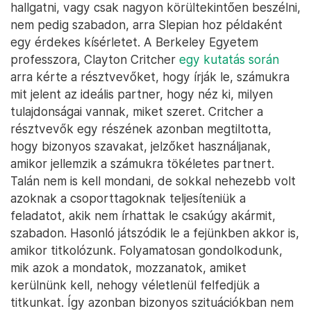
hallgatni, vagy csak nagyon körültekintően beszélni,
nem pedig szabadon, arra Slepian hoz példaként
egy érdekes kísérletet. A Berkeley Egyetem
professzora, Clayton Critcher
egy kutatás során
arra kérte a résztvevőket, hogy írják le, számukra
mit jelent az ideális partner, hogy néz ki, milyen
tulajdonságai vannak, miket szeret. Critcher a
résztvevők egy részének azonban megtiltotta,
hogy bizonyos szavakat, jelzőket használjanak,
amikor jellemzik a számukra tökéletes partnert.
Talán nem is kell mondani, de sokkal nehezebb volt
azoknak a csoporttagoknak teljesíteniük a
feladatot, akik nem írhattak le csakúgy akármit,
szabadon. Hasonló játszódik le a fejünkben akkor is,
amikor titkolózunk. Folyamatosan gondolkodunk,
mik azok a mondatok, mozzanatok, amiket
kerülnünk kell, nehogy véletlenül felfedjük a
titkunkat. Így azonban bizonyos szituációkban nem