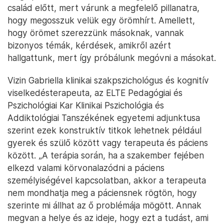
család előtt, mert várunk a megfelelő pillanatra,
hogy megosszuk velük egy örömhírt. Amellett,
hogy örömet szerezzünk másoknak, vannak
bizonyos témák, kérdések, amikről azért
hallgattunk, mert így próbálunk megóvni a másokat.
Vizin Gabriella klinikai szakpszichológus és kognitív
viselkedésterapeuta, az ELTE Pedagógiai és
Pszichológiai Kar Klinikai Pszichológia és
Addiktológiai Tanszékének egyetemi adjunktusa
szerint ezek konstruktív titkok lehetnek például
gyerek és szülő között vagy terapeuta és páciens
között. „A terápia során, ha a szakember fejében
elkezd valami körvonalazódni a páciens
személyiségével kapcsolatban, akkor a terapeuta
nem mondhatja meg a páciensnek rögtön, hogy
szerinte mi állhat az ő problémája mögött. Annak
megvan a helye és az ideje, hogy ezt a tudást, ami