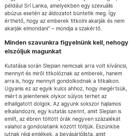
például Srí Lanka, amelyekben egy szexuális
abúzus esetén az áldozatot büntetik meg. Így
érthető, hogy az emberek titkolni akarják és nem
akarják elmondani” – mondja a szakértő.
Minden szavunkra figyelnünk kell, nehogy
elszóljuk magunkat
Kutatásai során Slepian nemcsak arra volt kíváncsi,
mennyit és miről titkolóznak az emberek, hanem
arra is, hogy mennyit gondolkodnak a titkaikon.
Ugyanis ez az egyik kulcs ahhoz, hogy megértsük,
miért is jelentenek olykor súlyos terhet az
elhallgatott dolgok. Az agyunk sokszor hajlamos
elkalandozni, egy kutatás szerint, amit Slepian is
említ, az ébren töltött órák negyven százalékát
valahol a gondolataink között töltjük. Eszünkbe
jutnak régi emlékek, a bevásárlólista, amit