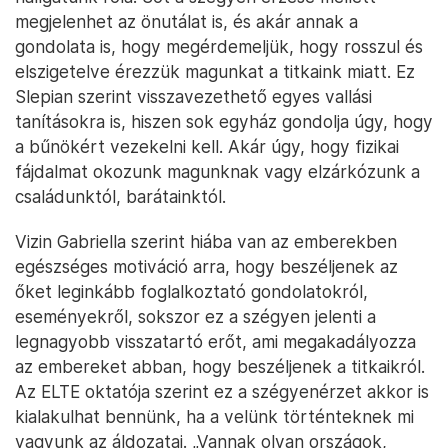
megjelenhet az önutálat is, és akár annak a
gondolata is, hogy megérdemeljük, hogy rosszul és
elszigetelve érezzük magunkat a titkaink miatt. Ez
Slepian szerint visszavezethető egyes vallási
tanításokra is, hiszen sok egyház gondolja úgy, hogy
a bűnökért vezekelni kell. Akár úgy, hogy fizikai
fájdalmat okozunk magunknak vagy elzárkózunk a
családunktól, barátainktól.
Vizin Gabriella szerint hiába van az emberekben
egészséges motiváció arra, hogy beszéljenek az
őket leginkább foglalkoztató gondolatokról,
eseményekről, sokszor ez a szégyen jelenti a
legnagyobb visszatartó erőt, ami megakadályozza
az embereket abban, hogy beszéljenek a titkaikról.
Az ELTE oktatója szerint ez a szégyenérzet akkor is
kialakulhat bennünk, ha a velünk történteknek mi
vagyunk az áldozatai. „Vannak olyan országok,