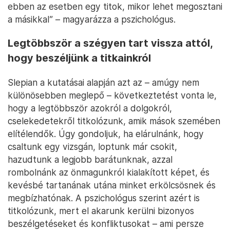
ebben az esetben egy titok, mikor lehet megosztani
a másikkal” – magyarázza a pszichológus.
Legtöbbször a szégyen tart vissza attól,
hogy beszéljünk a titkainkról
Slepian a kutatásai alapján azt az – amúgy nem
különösebben meglepő – következtetést vonta le,
hogy a legtöbbször azokról a dolgokról,
cselekedetekről titkolózunk, amik mások szemében
elítélendők. Úgy gondoljuk, ha elárulnánk, hogy
csaltunk egy vizsgán, loptunk már csokit,
hazudtunk a legjobb barátunknak, azzal
rombolnánk az önmagunkról kialakított képet, és
kevésbé tartanának utána minket erkölcsösnek és
megbízhatónak. A pszichológus szerint azért is
titkolózunk, mert el akarunk kerülni bizonyos
beszélgetéseket és konfliktusokat – ami persze