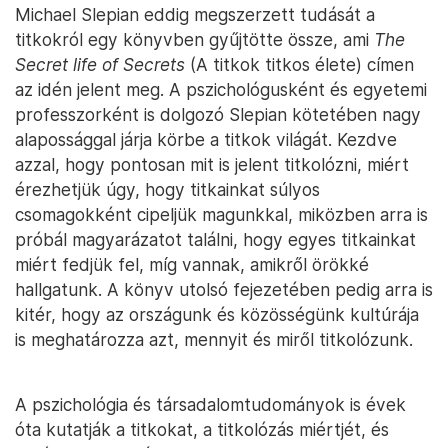
Michael Slepian eddig megszerzett tudását a
titkokról egy könyvben gyűjtötte össze, ami
The
Secret life of Secrets
(A titkok titkos élete) címen
az idén jelent meg. A pszichológusként és egyetemi
professzorként is dolgozó Slepian kötetében nagy
alapossággal járja körbe a titkok világát. Kezdve
azzal, hogy pontosan mit is jelent titkolózni, miért
érezhetjük úgy, hogy titkainkat súlyos
csomagokként cipeljük magunkkal, miközben arra is
próbál magyarázatot találni, hogy egyes titkainkat
miért fedjük fel, míg vannak, amikről örökké
hallgatunk. A könyv utolsó fejezetében pedig arra is
kitér, hogy az országunk és közösségünk kultúrája
is meghatározza azt, mennyit és miről titkolózunk.
A pszichológia és társadalomtudományok is évek
óta kutatják a titkokat, a titkolózás miértjét, és