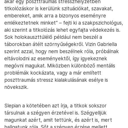
akár egy poszttraumás stresszhelyzetben
titkolózáskor is kerülünk szituációkat, szavakat,
embereket, amik arra a bizonyos eseményre
emlékeztetnek minket” – fejti ki a szakpszichológus,
aki szerint a titkolózás lehet egyfajta védekezés is.
Sok holokauszttúlélő például nem beszél a
táborokban átélt szörnyűségekről. Vizin Gabriella
szerint azzal, hogy nem beszélnek róla, próbálnak
eltávolodni az eseményektől, így igyekeznek
megóvni magukat. Miközben különböző mentális
problémák kockázata, vagy a már említett
poszttraumás stressz kialakulásának esélye is
növekszik.
Slepian a kötetében azt írja, a titkok sokszor
társulnak a szégyen érzetével is. Szégyelljük
magunkat azért, amit tettünk, és azért is, mert
hallgatunk róla. Sőt a szégyen érzése mellett