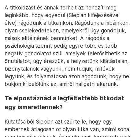
A titkolózást és annak terheit az nehezíti meg
leginkább, hogy egyedül (Slepian kifejezésével
élve) rágódunk a titkainkon. Rágódunk a hibáinkon,
olyan cselekedeteken, amelyekről úgy gondoljuk,
mások elítélnének bennünket. A rágódás a
pszichológia szerint pedig egyre több és több
negatív gondolatot szül, amelyek felerősíthetik az
önutálatot, úgy érezzük, a helyzetünk kilátástalan,
bizonytalanok vagyunk, nem tudjuk, mitévők
legyünk, és folyamatosan azon aggódunk, hogy ne
bukjon ki belőlünk az, amiről hallgatni akarunk.
Te elpostáznád a legféltettebb titkodat
egy ismeretlennek?
Kutatásaiból Slepian azt szűrte le, hogy egy
embernek átlagosan öt olyan titka van, amiről soha
nem beszél senkinek, és nyolc, amit legfeljebb csak