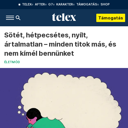
TELEX
AFTER
G7
KARAKTER
TÁMOGATÁS
SHOP
Támogatás
Sötét, hétpecsétes, nyílt,
ártalmatlan – minden titok más, és
nem kímél bennünket
ÉLETMÓD