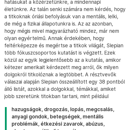
hatásukat a közérzetünkre, a mindennapi
életünkre. Az talán senki számára nem kérdés, hogy
a titkoknak óriási befolyásuk van a mentális, lelki,
de még a fizikai állapotunkra is. Az az azonban,
hogy mégis mivel magyarázható mindez, már nem
olyan egyértelmű. Annak érdekében, hogy
feltérképezze és megértse a titkok világát, Slepian
több fókuszcsoportos kutatást is végzett. Ezek
közül az egyik legjelentősebb az a kutatás, amikor
kétezer amerikait kérdezett meg arról, ők milyen
dolgokról titkolóznak a legtöbbet. A résztvevők
válaszai alapján Slepian összeállított egy 38 pontból
álló listát, azokkal a dolgokkal, témákkal, amiket
jobb szeretünk titokban tartani, mint például
hazugságok, drogozás, lopás, megcsalás,
anyagi gondok, betegségek, mentális
problémák, étkezési zavarok, abúzus,