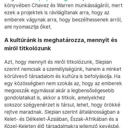
könyvében Chavez és Warren munkásságáról, mert
ezek a projektek is rávilágítanak arra, hogy az
emberek vágynak arra, hogy beszélhessenek arról,
ami nyomasztja őket.
A kultúránk is meghatározza, mennyit és
miről titkolózunk
Azt, hogy mennyit és miről titkolózunk, Slepian
szerint nemcsak a személyiségünk, hanem a minket
körülvevő társadalom és kultúra is befolyásolja. Ha
egy közösségben nem szokás az, hogy az emberek
megosszák egymással akár a legbensőségesebb
gondolataikat is, akkor a titkok, amelyekhez
sokszor szégyenérzet is társul, lehet, hogy örökké
rejtve maradnak. Slepian szerint általánosságban a
Kelet- és Délkelet-Ázsiában, Észak-Afrikában és a
Közel-Keleten élő társadalmakra jellemző kevésbé,