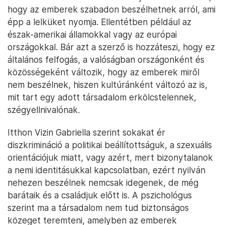
hogy az emberek szabadon beszélhetnek arról, ami
épp a lelküket nyomja. Ellentétben például az
észak-amerikai államokkal vagy az európai
országokkal. Bár azt a szerző is hozzáteszi, hogy ez
általános felfogás, a valóságban országonként és
közösségeként változik, hogy az emberek miről
nem beszélnek, hiszen kultúránként változó az is,
mit tart egy adott társadalom erkölcstelennek,
szégyellnivalónak.
Itthon Vizin Gabriella szerint sokakat ér
diszkrimináció a politikai beállítottságuk, a szexuális
orientációjuk miatt, vagy azért, mert bizonytalanok
a nemi identitásukkal kapcsolatban, ezért nyilván
nehezen beszélnek nemcsak idegenek, de még
barátaik és a családjuk előtt is. A pszichológus
szerint ma a társadalom nem tud biztonságos
közeget teremteni, amelyben az emberek