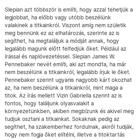
Slepian azt többször is említi, hogy azzal tehetjük a
legjobbat, ha előbb vagy utóbb beszélünk
valakinek a titkainkról. Viszont amíg nem születik
meg bennünk ez az elhatározás, szerinte az is
segíthet, ha megtaláljuk a módját annak, hogy
legalább magunk előtt felfedjük őket. Például az
írással és naplóvezetéssel. Slepian James W.
Pennebaker nevét említi, aki azt mondta, ha már
nem beszélünk a titkainkról, legalább írjuk le őket.
Pennebaker szerint ugyanis nagyobb kárt okozhat
az, ha nem beszélünk a titkainkról, mint maga a
titok. Az írás mellett Vizin Gabriella szerint az is
fontos, hogy találjunk olyasvalakit a
környezetünkben, akiben megbízunk és akivel meg
tudjuk osztani a titkainkat. Sokaknak pedig az
segíthet, ha szakemberhez fordulnak, akiről tudják,
hogy nem fogja őket elítélni, illetve a titoktartás