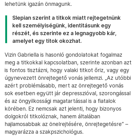
lehetünk igazán önmagunk.
Slepian szerint a titkok miatt rejtegetnünk
kell személyiségünk, identitásunk egy
részét, és szerinte ez a legnagyobb kár,
amelyet egy titok okozhat.
Vizin Gabriella is hasonló gondolatokat fogalmaz
meg a titkokkal kapcsolatban, szerinte azonban azt
is fontos tisztázni, hogy valaki titkot őriz, vagy egy
úgynevezett önrejtegető vonás jellemzi. „Az utóbbi
azért problémásabb, mert az önrejtegető vonás
sok esetben együtt jár depresszióval, szorongással
és az öngyilkossági magatartással is a fiatalok
körében. Ez nemcsak azt jelenti, hogy bizonyos
dolgokról titkolóznak, hanem általában
hajlamosabbak az önelrejtésére, önrejtegetésre” –
magyarázza a szakpszichológus.