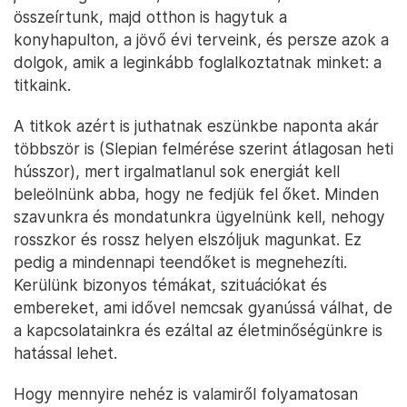
összeírtunk, majd otthon is hagytuk a
konyhapulton, a jövő évi terveink, és persze azok a
dolgok, amik a leginkább foglalkoztatnak minket: a
titkaink.
A titkok azért is juthatnak eszünkbe naponta akár
többször is (Slepian felmérése szerint átlagosan heti
hússzor), mert irgalmatlanul sok energiát kell
beleölnünk abba, hogy ne fedjük fel őket. Minden
szavunkra és mondatunkra ügyelnünk kell, nehogy
rosszkor és rossz helyen elszóljuk magunkat. Ez
pedig a mindennapi teendőket is megnehezíti.
Kerülünk bizonyos témákat, szituációkat és
embereket, ami idővel nemcsak gyanússá válhat, de
a kapcsolatainkra és ezáltal az életminőségünkre is
hatással lehet.
Hogy mennyire nehéz is valamiről folyamatosan