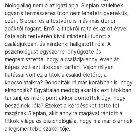
biológiailag nem ő az igazi apja. Slepian szüleinek
ugyanis természetes úton nem lehetett gyerekük,
ezért Slepian és a testvére is más-más donor
apáktól fogant. Erről a titokról rajta és az öt évvel
fiatalabb testvérén kívül mindenki tudott a
családjukban, és mindenki hallgatott róla. A
pszichológust egyszerre lenyűgözte és
megrémisztette, hogy a családja ennyi éven át
képes volt ezt titokban tartani. Vajon milyen
hatással volt ez a titok a család életére, a
kapcsolataikra? Gondolták rá már korábban is, hogy
elmondják? Egyáltalán meddig akarták ezt titokban
tartani, és miért pont akkor döntöttek úgy, hogy
beszélnek róla? Ezeket a kérdéseket tette fel
magának Slepian, akit annyira magával rántott a
titkok világa és pszichológiája, hogy ma már ő ennek
a legismertebb szakértője.