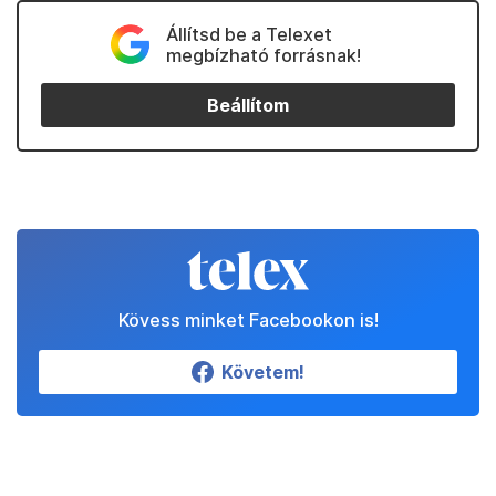
Állítsd be a Telexet
megbízható forrásnak!
Beállítom
Kövess minket Facebookon is!
Követem!