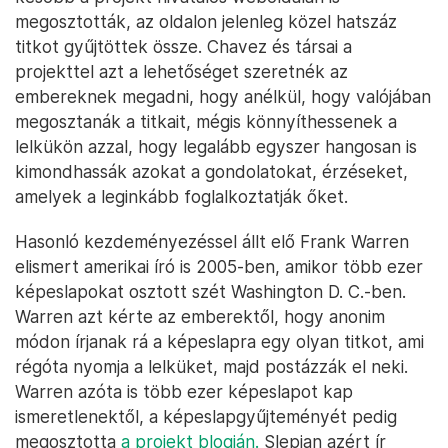
megosztották, az oldalon jelenleg közel hatszáz
titkot gyűjtöttek össze. Chavez és társai a
projekttel azt a lehetőséget szeretnék az
embereknek megadni, hogy anélkül, hogy valójában
megosztanák a titkait, mégis könnyíthessenek a
lelkükön azzal, hogy legalább egyszer hangosan is
kimondhassák azokat a gondolatokat, érzéseket,
amelyek a leginkább foglalkoztatják őket.
Hasonló kezdeményezéssel állt elő Frank Warren
elismert amerikai író is 2005-ben, amikor több ezer
képeslapokat osztott szét Washington D. C.-ben.
Warren azt kérte az emberektől, hogy anonim
módon írjanak rá a képeslapra egy olyan titkot, ami
régóta nyomja a lelküket, majd postázzák el neki.
Warren azóta is több ezer képeslapot kap
ismeretlenektől, a képeslapgyűjteményét pedig
megosztotta
a projekt blogján.
Slepian azért ír