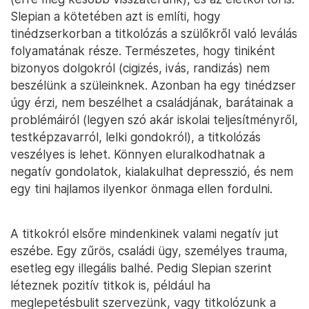
Slepian a kötetében azt is említi, hogy
tinédzserkorban a titkolózás a szülőkről való leválás
folyamatának része. Természetes, hogy tiniként
bizonyos dolgokról (cigizés, ivás, randizás) nem
beszélünk a szüleinknek. Azonban ha egy tinédzser
úgy érzi, nem beszélhet a családjának, barátainak a
problémáiról (legyen szó akár iskolai teljesítményről,
testképzavarról, lelki gondokról), a titkolózás
veszélyes is lehet. Könnyen eluralkodhatnak a
negatív gondolatok, kialakulhat depresszió, és nem
egy tini hajlamos ilyenkor önmaga ellen fordulni.
A titkokról elsőre mindenkinek valami negatív jut
eszébe. Egy zűrös, családi ügy, személyes trauma,
esetleg egy illegális balhé. Pedig Slepian szerint
léteznek pozitív titkok is, például ha
meglepetésbulit szervezünk, vagy titkolózunk a