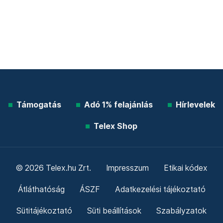
Támogatás
Adó 1% felajánlás
Hírlevelek
Telex Shop
© 2026 Telex.hu Zrt.
Impresszum
Etikai kódex
Átláthatóság
ÁSZF
Adatkezelési tájékoztató
Sütitájékoztató
Süti beállítások
Szabályzatok