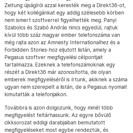
Zeitung újságírói azzal keresték meg a Direkt36-ot,
hogy két kollégánkat egy addig szélesebb körben
nem ismert szoftverrel figyelhették meg. Panyi
Szabolcs és Szabó András nincs egyedül, rajtuk
kívül több száz magyar ember telefonszáma van
még rajta azon az Amnesty Internationalhez és a
Forbidden Stories-hoz eljutott listán, amely a
Pegasus szoftver megfigyelési célpontjait
tartalmazza. Ezeknek a telefonszámoknak egy
részét a Direkt36 már azonosította, de olyan
emberek megfigyeléséről is írtunk, akiknek a száma
ugyan nem szerepelt a listán, de a Pegasus nyomait
kimutatták a telefonjaikon.
Továbbra is azon dolgozunk, hogy minél több
megfigyelést feltárhassunk. Az egyre bővülő
cikksorozat eddigi darabjaiban bemutatott
megfigyeléseket most egybe rendeztük, és