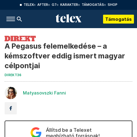
TELEX
AFTER
G7
KARAKTER
TÁMOGATÁS
SHOP
Támogatás
A Pegasus felemelkedése – a
kémszoftver eddig ismert magyar
célpontjai
DIREKT36
Matyasovszki Fanni
Állítsd be a Telexet
megbízható forrásnak!