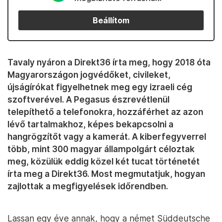
Beállítom
Tavaly nyáron a Direkt36 írta meg, hogy 2018 óta
Magyarországon jogvédőket, civileket,
újságírókat figyelhetnek meg egy izraeli cég
szoftverével. A Pegasus észrevétlenül
telepíthető a telefonokra, hozzáférhet az azon
lévő tartalmakhoz, képes bekapcsolni a
hangrögzítőt vagy a kamerát. A kiberfegyverrel
több, mint 300 magyar állampolgárt céloztak
meg, közülük eddig közel két tucat történetét
írta meg a Direkt36. Most megmutatjuk, hogyan
zajlottak a megfigyelések időrendben.
Lassan egy éve annak, hogy a német Süddeutsche