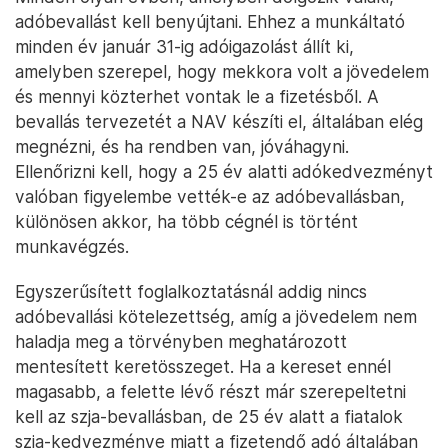
adóbevallást kell benyújtani. Ehhez a munkáltató
minden év január 31-ig adóigazolást állít ki,
amelyben szerepel, hogy mekkora volt a jövedelem
és mennyi közterhet vontak le a fizetésből. A
bevallás tervezetét a NAV készíti el, általában elég
megnézni, és ha rendben van, jóváhagyni.
Ellenőrizni kell, hogy a 25 év alatti adókedvezményt
valóban figyelembe vették-e az adóbevallásban,
különösen akkor, ha több cégnél is történt
munkavégzés.
Egyszerűsített foglalkoztatásnál addig nincs
adóbevallási kötelezettség, amíg a jövedelem nem
haladja meg a törvényben meghatározott
mentesített keretösszeget. Ha a kereset ennél
magasabb, a felette lévő részt már szerepeltetni
kell az szja-bevallásban, de 25 év alatt a fiatalok
szja-kedvezménye miatt a fizetendő adó általában