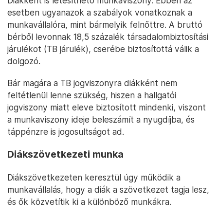
Diákként is létesíthető munkaviszony. Ebben az
esetben ugyanazok a szabályok vonatkoznak a
munkavállalóra, mint bármelyik felnőttre. A bruttó
bérből levonnak 18,5 százalék társadalombiztosítási
járulékot (TB járulék), cserébe biztosítottá válik a
dolgozó.
Bár magára a TB jogviszonyra diákként nem
feltétlenül lenne szükség, hiszen a hallgatói
jogviszony miatt eleve biztosított mindenki, viszont
a munkaviszony ideje beleszámít a nyugdíjba, és
táppénzre is jogosultságot ad.
Diákszövetkezeti munka
Diákszövetkezeten keresztül úgy működik a
munkavállalás, hogy a diák a szövetkezet tagja lesz,
és ők közvetítik ki a különböző munkákra.