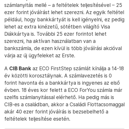
számlanyitás mellé – a feltételek teljesítésével – 25
ezer forint jóváírást lehet szerezni. Az egyik feltétel
például, hogy bankkártyát is kell igényelni, ez pedig
lehet az extra kinézetű, sötétben világító Visa
Diákkártya is. További 25 ezer forintot lehet
szerezni, ha aktívan használatban van a
bankszámla, de ezen kívül is több jóváírási akcióval
várja az új ügyfeleket az Erste.
A
CIB Bank
az ECO FirstStep számlát kínálja a 14-18
év közötti korosztálynak. A számlavezetés is 0
forint havonta és a bankkártya is ingyenes az első
évben. 18 éves kor felett a ECO ForYou számla már
szelfis számlanyitással elérhető. Ha pedig más is
CIB-es a családban, akkor a Családi Flottacsomaggal
akár 40 ezer forint jóváírás is bezsebelhető a
feltételek teljesítése esetén.