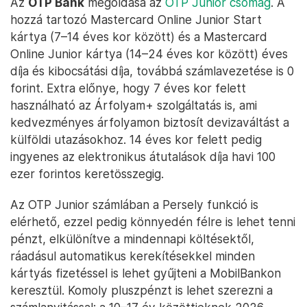
Az
OTP Bank
megoldása az
OTP Junior csomag
. A
hozzá tartozó Mastercard Online Junior Start
kártya (7–14 éves kor között) és a Mastercard
Online Junior kártya (14–24 éves kor között) éves
díja és kibocsátási díja, továbbá számlavezetése is 0
forint. Extra előnye, hogy 7 éves kor felett
használható az Árfolyam+ szolgáltatás is, ami
kedvezményes árfolyamon biztosít devizaváltást a
külföldi utazásokhoz. 14 éves kor felett pedig
ingyenes az elektronikus átutalások díja havi 100
ezer forintos keretösszegig.
Az OTP Junior számlában a Persely funkció is
elérhető, ezzel pedig könnyedén félre is lehet tenni
pénzt, elkülönítve a mindennapi költésektől,
ráadásul automatikus kerekítésekkel minden
kártyás fizetéssel is lehet gyűjteni a MobilBankon
keresztül. Komoly pluszpénzt is lehet szerezni a