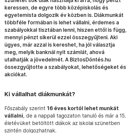
szünetet sok diák használja ki arra, hogy pénzt
keressen, de egyre több középiskolás és
egyetemista dolgozik év közben is. Diákmunkát
többféle formában is lehet vállalni, érdemes a
szabályokkal tisztában lenni, hiszen ettől is függ,
mennyi pénzt sikerül ezzel összegyűjteni. Aki
ügyes, már azzal is kereshet, ha jól választja
meg, melyik banknál nyit számlát, ahová
utalhatják a jövedelmét. A BiztosDöntés.hu
össezgyűjtotte a szabályokat, lehetőségeket és
akciókat.
Ki vállalhat diákmunkát?
Főszabály szerint
16 éves kortól lehet munkát
vállalni
, de a nappali tagozaton tanuló és már a 15.
életévüket betöltött diákok az iskolai szünetben
szintén dolgozhatnak.