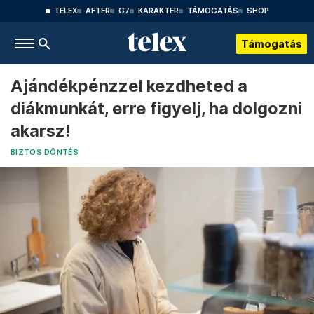
TELEX
AFTER
G7
KARAKTER
TÁMOGATÁS
SHOP
Támogatás
Ajándékpénzzel kezdheted a
diákmunkát, erre figyelj, ha dolgozni
akarsz!
BIZTOS DÖNTÉS