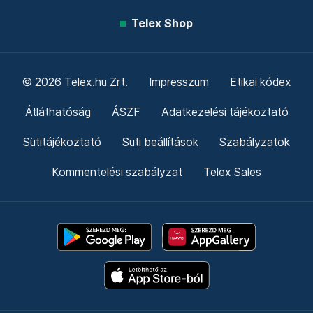
Telex Shop
© 2026 Telex.hu Zrt.
Impresszum
Etikai kódex
Átláthatóság
ÁSZF
Adatkezelési tájékoztató
Sütitájékoztató
Süti beállítások
Szabályzatok
Kommentelési szabályzat
Telex Sales