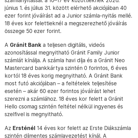
számlanyitással: a 10–17 év közöttieknek 2026.
június 1. és július 31. között elérhető akciójában 40
ezer forint jóváírást ad a Junior számla-nyitás mellé.
18 éves kor felettieknél a megszerezhető jóváírás
összege 50 ezer forint.
A
Gránit Bank
a teljesen digitális, videós
azonosítással megnyitható Gránit Family Junior
számlát kínálja. A számla havi díja és a Gránit Neo
Mastercard bankkártya szintén 0 forintos, 6 éves
kortól 18 éves korig megnyitható. A Gránit Bank
most futó akciójában – a feltételek teljesítése
esetén – akár 60 ezer forintos jóváírást lehet
szerezni a számlához. 18 éves kor felett a Gránit
Hello csomag szintén feltétel nélkül ingyenes és
szelfivel is megnyitható.
Az
Ersténél
14 éves kor felett az Erste Diákszámla
szintén díjmentes számlavezetést kínál. A