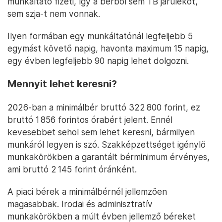
munkáltató fizeti, így a bérből sem TB járulékot,
sem szja-t nem vonnak.
Ilyen formában egy munkáltatónál legfeljebb 5
egymást követő napig, havonta maximum 15 napig,
egy évben legfeljebb 90 napig lehet dolgozni.
Mennyit lehet keresni?
2026-ban a minimálbér bruttó 322 800 forint, ez
bruttó 1 856 forintos órabért jelent. Ennél
kevesebbet sehol sem lehet keresni, bármilyen
munkáról legyen is szó. Szakképzettséget igénylő
munkakörökben a garantált bérminimum érvényes,
ami bruttó 2 145 forint óránként.
A piaci bérek a minimálbérnél jellemzően
magasabbak. Irodai és adminisztratív
munkakörökben a múlt évben jellemző béreket