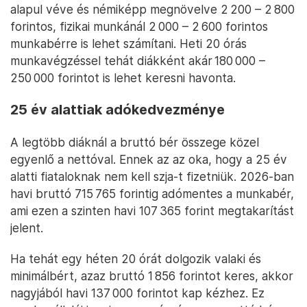
alapul véve és némiképp megnövelve 2 200 – 2 800
forintos, fizikai munkánál 2 000 – 2 600 forintos
munkabérre is lehet számítani. Heti 20 órás
munkavégzéssel tehát diákként akár 180 000 –
250 000 forintot is lehet keresni havonta.
25 év alattiak adókedvezménye
A legtöbb diáknál a bruttó bér összege közel
egyenlő a nettóval. Ennek az az oka, hogy a 25 év
alatti fiataloknak nem kell szja-t fizetniük. 2026-ban
havi bruttó 715 765 forintig adómentes a munkabér,
ami ezen a szinten havi 107 365 forint megtakarítást
jelent.
Ha tehát egy héten 20 órát dolgozik valaki és
minimálbért, azaz bruttó 1 856 forintot keres, akkor
nagyjából havi 137 000 forintot kap kézhez. Ez