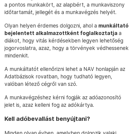
a pontos munkakört, az alapbért, a munkaviszony
időtartamát, jellegét és a munkavégzés helyét.
Olyan helyen érdemes dolgozni, ahol a
munkáltató
bejelentett alkalmazottként foglalkoztatja
a
diákot, hogy vitás kérdésekben legyen lehetőség
jogorvoslatra, azaz, hogy a törvények védhessenek
mindenkit.
A munkáltatót ellenőrizni lehet a NAV honlapján az
Adatbázisok rovatban, hogy tudható legyen,
valóban létező cégről van szó.
A munkavégzéshez kérni fogják az adóazonosító
jelet is, azaz kelleni fog az adókártya.
Kell adóbevallást benyújtani?
Minden olyan évben, amelyben dolgozik valaki,