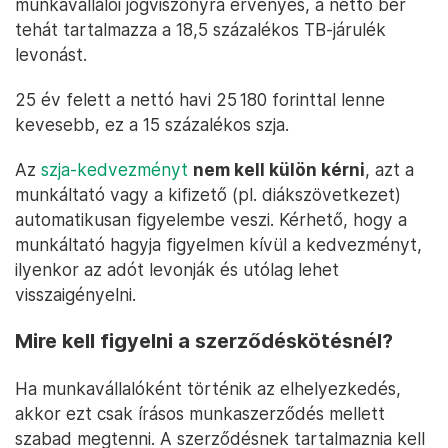
munkavállalói jogviszonyra érvényes, a nettó bér
tehát tartalmazza a 18,5 százalékos TB-járulék
levonást.
25 év felett a nettó havi 25 180 forinttal lenne
kevesebb, ez a 15 százalékos szja.
Az
szja-kedvezményt
nem kell külön kérni
, azt a
munkáltató vagy a kifizető (pl. diákszövetkezet)
automatikusan figyelembe veszi. Kérhető, hogy a
munkáltató hagyja figyelmen kívül a kedvezményt,
ilyenkor az adót levonják és utólag lehet
visszaigényelni.
Mire kell figyelni a szerződéskötésnél?
Ha munkavállalóként történik az elhelyezkedés,
akkor ezt csak írásos munkaszerződés mellett
szabad megtenni. A szerződésnek tartalmaznia kell