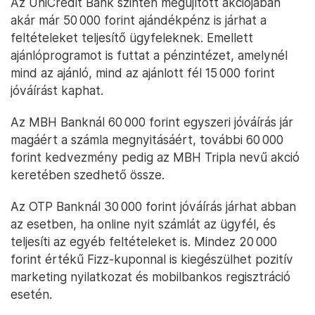
Az UniCredit Bank szintén megújított akciójában
akár már 50 000 forint ajándékpénz is járhat a
feltételeket teljesítő ügyfeleknek. Emellett
ajánlóprogramot is futtat a pénzintézet, amelynél
mind az ajánló, mind az ajánlott fél 15 000 forint
jóváírást kaphat.
Az MBH Banknál 60 000 forint egyszeri jóváírás jár
magáért a számla megnyitásáért, további 60 000
forint kedvezmény pedig az MBH Tripla nevű akció
keretében szedhető össze.
Az OTP Banknál 30 000 forint jóváírás járhat abban
az esetben, ha online nyit számlát az ügyfél, és
teljesíti az egyéb feltételeket is. Mindez 20 000
forint értékű Fizz-kuponnal is kiegészülhet pozitív
marketing nyilatkozat és mobilbankos regisztráció
esetén.