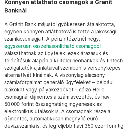
Könnyen átlátható csomagok a Gránit
Banknál
A Gránit Bank májustól gyökeresen átalakította,
egyben könnyen átláthatóvá is tette a lakossági
számlacsomagjait. A pénzintézetnél négy,
egyszerűen összehasonlítható csomagból
választhatnak az ügyfelek: ezek árazásuk és
felépítésük alapján a külföldi neobankok és fintech
szolgáltatók ajánlataival szemben is versenyképes
alternatívát kínálnak. A viszonylag alacsony
számlaforgalmat generáló ügyfeleket – például
diákokat vagy pályakezdőket – célzó Hello
csomagnál díjmentes a számlavezetés, és havi
50 000 forint összeghatárig ingyenesek az
elektronikus utalások is. A csomagnak része a
díjmentes, automatikusan megnyíló euró
devizaszámla is, és legfeljebb havi 350 ezer forintig