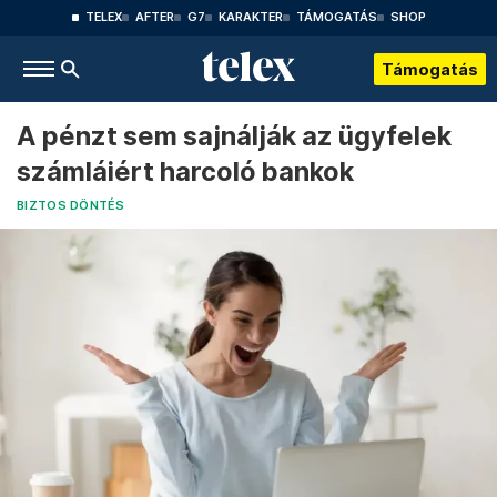
TELEX
AFTER
G7
KARAKTER
TÁMOGATÁS
SHOP
Támogatás
A pénzt sem sajnálják az ügyfelek
számláiért harcoló bankok
BIZTOS DÖNTÉS