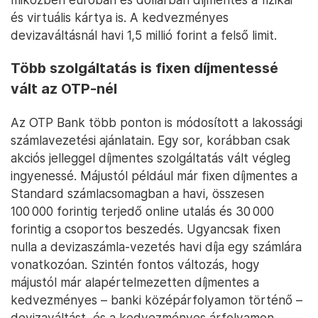
és virtuális kártya is. A kedvezményes
devizaváltásnál havi 1,5 millió forint a felső limit.
Több szolgáltatás is fixen díjmentessé
vált az OTP-nél
Az OTP Bank több ponton is módosított a lakossági
számlavezetési ajánlatain. Egy sor, korábban csak
akciós jelleggel díjmentes szolgáltatás vált végleg
ingyenessé. Májustól például már fixen díjmentes a
Standard számlacsomagban a havi, összesen
100 000 forintig terjedő online utalás és 30 000
forintig a csoportos beszedés. Ugyancsak fixen
nulla a devizaszámla-vezetés havi díja egy számlára
vonatkozóan. Szintén fontos változás, hogy
májustól már alapértelmezetten díjmentes a
kedvezményes – banki középárfolyamon történő –
devizaváltást, és a kedvezményes árfolyamon