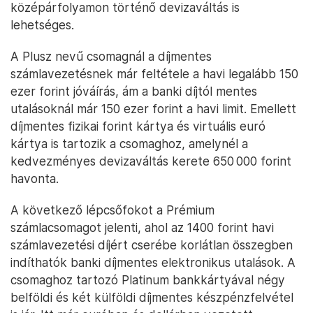
középárfolyamon történő devizaváltás is
lehetséges.
A Plusz nevű csomagnál a díjmentes
számlavezetésnek már feltétele a havi legalább 150
ezer forint jóváírás, ám a banki díjtól mentes
utalásoknál már 150 ezer forint a havi limit. Emellett
díjmentes fizikai forint kártya és virtuális euró
kártya is tartozik a csomaghoz, amelynél a
kedvezményes devizaváltás kerete 650 000 forint
havonta.
A következő lépcsőfokot a Prémium
számlacsomagot jelenti, ahol az 1400 forint havi
számlavezetési díjért cserébe korlátlan összegben
indíthatók banki díjmentes elektronikus utalások. A
csomaghoz tartozó Platinum bankkártyával négy
belföldi és két külföldi díjmentes készpénzfelvétel