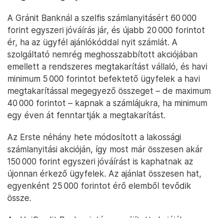
A Gránit Banknál a szelfis számlanyitásért 60 000
forint egyszeri jóváírás jár, és újabb 20 000 forintot
ér, ha az ügyfél ajánlókóddal nyit számlát. A
szolgáltató nemrég meghosszabbított akciójában
emellett a rendszeres megtakarítást vállaló, és havi
minimum 5 000 forintot befektető ügyfelek a havi
megtakarítással megegyező összeget – de maximum
40 000 forintot – kapnak a számlájukra, ha minimum
egy éven át fenntartják a megtakarítást.
Az Erste néhány hete módosított a lakossági
számlanyitási akcióján, így most már összesen akár
150 000 forint egyszeri jóváírást is kaphatnak az
újonnan érkező ügyfelek. Az ajánlat összesen hat,
egyenként 25 000 forintot érő elemből tevődik
össze.