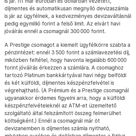
is jár. Itt már euróban és dollárban vezetett,
díjmentes és automatikusan megnyíló devizaszámla
is jár az ügyfélnek, a kedvezményes devizaváltásnál
pedig egymillió forint a felső limit. Az elvárt havi
jóváírás ennél a csomagnál 300 000 forint.
A Prestige csomagot a kiemelt ügyfélkörre szabta a
pénzintézet: ennél 3 500 forint a számlavezetési díj,
miközben feltétel, hogy havonta legalább 600 000
forint jóváírás érkezzen a számlára. A csomaghoz
tartozó Platinum bankkártyával havi négy belföldi
és két külföldi, díjmentes készpénzfelvétel is
végrehajtható. (A Prémium és a Prestige csomagnál
ugyanakkor érdemes figyelni arra, hogy a külföldi
készpénzfelvételeknél az ATM-et üzemeltető
szolgáltató által felszámított összeg felmerülhet
költségként.) Ennél a csomagnál már öt
devizanemben is díjmentes számla nyitható,
miközben euróban és dollárban díjmentes a fizikai