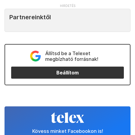
Partnereinktől
Állítsd be a Telexet
megbízható forrásnak!
Beállítom
Kövess minket Facebookon is!