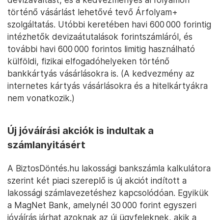
történő vásárlást lehetővé tevő Árfolyam+
szolgáltatás. Utóbbi keretében havi 600 000 forintig
intézhetők devizaátutalások forintszámláról, és
további havi 600 000 forintos limitig használható
külföldi, fizikai elfogadóhelyeken történő
bankkártyás vásárlásokra is. (A kedvezmény az
internetes kártyás vásárlásokra és a hitelkártyákra
nem vonatkozik.)
Új jóváírási akciók is indultak a
számlanyitásért
A BiztosDöntés.hu lakossági bankszámla kalkulátora
szerint két piaci szereplő is új akciót indított a
lakossági számlavezetéshez kapcsolódóan. Egyikük
a MagNet Bank, amelynél 30 000 forint egyszeri
jóváírás járhat azoknak az új ügyfeleknek, akik a