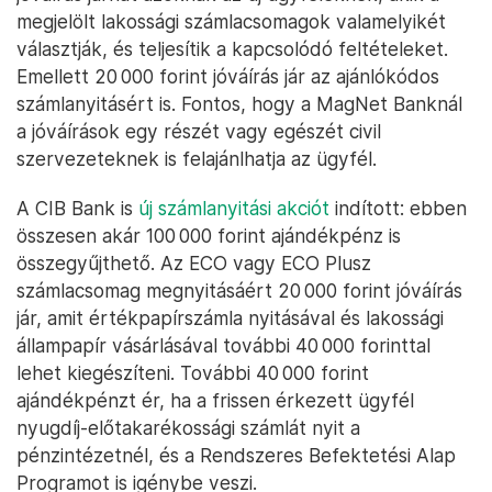
megjelölt lakossági számlacsomagok valamelyikét
választják, és teljesítik a kapcsolódó feltételeket.
Emellett 20 000 forint jóváírás jár az ajánlókódos
számlanyitásért is. Fontos, hogy a MagNet Banknál
a jóváírások egy részét vagy egészét civil
szervezeteknek is felajánlhatja az ügyfél.
A CIB Bank is
új számlanyitási akciót
indított: ebben
összesen akár 100 000 forint ajándékpénz is
összegyűjthető. Az ECO vagy ECO Plusz
számlacsomag megnyitásáért 20 000 forint jóváírás
jár, amit értékpapírszámla nyitásával és lakossági
állampapír vásárlásával további 40 000 forinttal
lehet kiegészíteni. További 40 000 forint
ajándékpénzt ér, ha a frissen érkezett ügyfél
nyugdíj-előtakarékossági számlát nyit a
pénzintézetnél, és a Rendszeres Befektetési Alap
Programot is igénybe veszi.