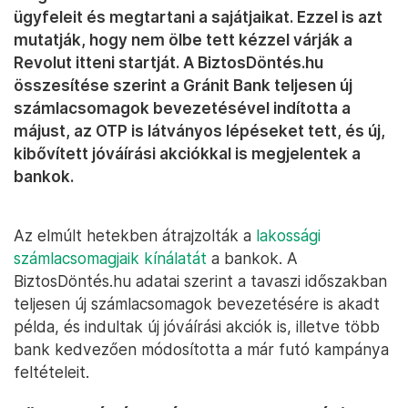
ügyfeleit és megtartani a sajátjaikat. Ezzel is azt
mutatják, hogy nem ölbe tett kézzel várják a
Revolut itteni startját. A BiztosDöntés.hu
összesítése szerint a Gránit Bank teljesen új
számlacsomagok bevezetésével indította a
májust, az OTP is látványos lépéseket tett, és új,
kibővített jóváírási akciókkal is megjelentek a
bankok.
Az elmúlt hetekben átrajzolták a
lakossági
számlacsomagjaik kínálatát
a bankok. A
BiztosDöntés.hu adatai szerint a tavaszi időszakban
teljesen új számlacsomagok bevezetésére is akadt
példa, és indultak új jóváírási akciók is, illetve több
bank kedvezően módosította a már futó kampánya
feltételeit.