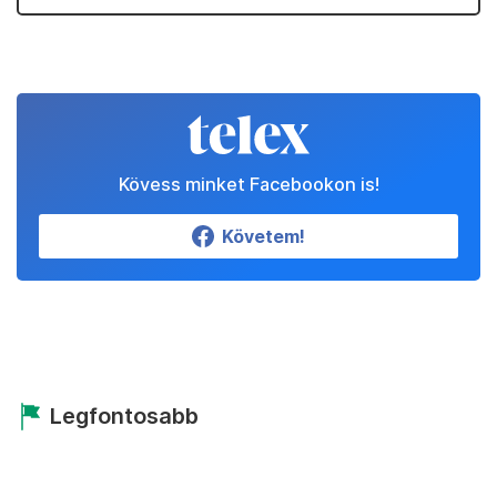
Kövess minket Facebookon is!
Követem!
Legfontosabb