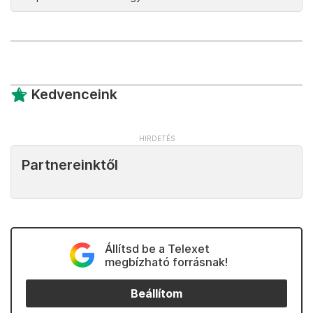
Kedvenceink
Partnereinktől
Állítsd be a Telexet
megbízható forrásnak!
Beállítom