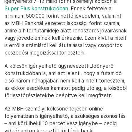
igényelhető 7–12 millió forint személyi kölcsön a
Super Plus konstrukcióban
. Ennek feltétele a
minimum 500 000 forint nettó jövedelem, valamint
az MBH Banknál vezetett lakossági forint számla,
amire a hitel futamideje alatt rendszeres jóváírásnak
vagy jövedelemnek kell érkeznie. Ezen kívül a hitelt
is erről a számláról kell átutalással vagy csoportos
beszedési megbízással törleszteni.
A kölcsön igényelhető úgynevezett „Időnyerő”
konstrukcióban is, ami azt jelenti, hogy a futamidő
első három hónapjában nem kell a hitelt törleszteni,
az ekkor esedékes kamatot pedig utólag, a későbbi
törlesztőrészletekbe beépítve kell megfizetni.
Az MBH személyi kölcsöne teljesen online
folyamatban is igényelhető, a szükséges azonosítás
– ami körülbelül 10 percet vesz igénybe – pedig
videóbankon keresztül történik banki