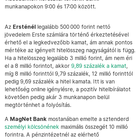
munkanapokon 9:00 és 17:00 között.
Az
Ersténél
legalább 500 000 forint nettó
jövedelem Erste számlára történő érkeztetésével
érhető el a legkedvezőbb kamat, ám annak pontos
mértéke az igényelt hitelösszeg nagyságától is függ.
Ha a hitelösszeg legalább 3 millió forint, ám nem éri
el a 8 millió forintot, akkor
9,89 százalék a kamat
,
míg 8 millió forinttól 9,79 százalék, 12 millió forinttól
pedig 9,69 százalék a hitel kamata. Itt is van
lehetőség online igénylésre, a pozitív hitelbírálatot
követően pedig akár 3 munkanapon belül
megtörténhet a folyósítás.
A
MagNet Bank
mostanában emelte a sztenderd
személyi kölcsönének
maximális összegét 10 millió
forintra. A pénzintézetnél az elérhető