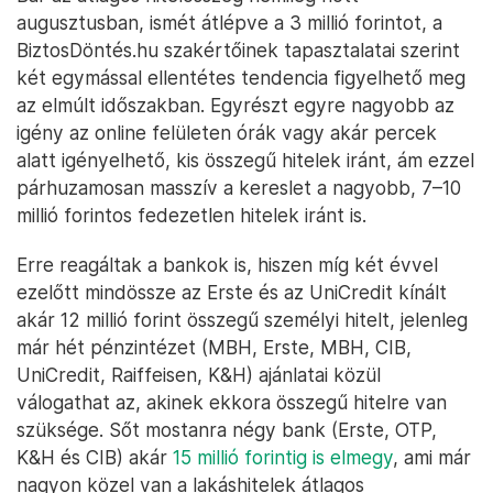
augusztusban, ismét átlépve a 3 millió forintot, a
BiztosDöntés.hu szakértőinek tapasztalatai szerint
két egymással ellentétes tendencia figyelhető meg
az elmúlt időszakban. Egyrészt egyre nagyobb az
igény az online felületen órák vagy akár percek
alatt igényelhető, kis összegű hitelek iránt, ám ezzel
párhuzamosan masszív a kereslet a nagyobb, 7–10
millió forintos fedezetlen hitelek iránt is.
Erre reagáltak a bankok is, hiszen míg két évvel
ezelőtt mindössze az Erste és az UniCredit kínált
akár 12 millió forint összegű személyi hitelt, jelenleg
már hét pénzintézet (MBH, Erste, MBH, CIB,
UniCredit, Raiffeisen, K&H) ajánlatai közül
válogathat az, akinek ekkora összegű hitelre van
szüksége. Sőt mostanra négy bank (Erste, OTP,
K&H és CIB) akár
15 millió forintig is elmegy
, ami már
nagyon közel van a lakáshitelek átlagos