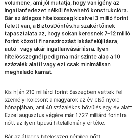
volumene, ami jól mutatja, hogy van igény az
ingatlanfedezet nélkül felvehető konstrukcióra.
Bár az átlagos hitelösszeg kicsivel 3 millió forint
felett van, a BiztosDöntés.hu szakértőinek
tapasztalata az, hogy sokan keresnek 7–12 millió
forint között finanszírozást lakásfelújításra,
autó- vagy akár ingatlanvásárlásra. Ilyen
hitelösszegnél pedig ma már szinte alap a 10
százalék alatti vagy ezt csak minimálisan
meghaladó kamat.
Kis híján 210 milliárd forint összegben vettek fel
személyi kölcsönt a magyarok az év első nyolc
hónapjában, ami 40 százalékos bővülés egy év alatt.
Ezzel augusztus végére már 1 727 milliárd forintra
nőtt az ilyen típusú hitelállomány értéke.
Bár az átlagos hitelösszeg némileg nőtt