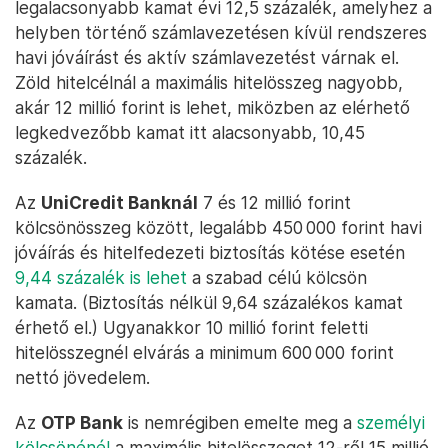
legalacsonyabb kamat évi 12,5 százalék, amelyhez a
helyben történő számlavezetésen kívül rendszeres
havi jóváírást és aktív számlavezetést várnak el.
Zöld hitelcélnál a maximális hitelösszeg nagyobb,
akár 12 millió forint is lehet, miközben az elérhető
legkedvezőbb kamat itt alacsonyabb, 10,45
százalék.
Az
UniCredit Banknál
7 és 12 millió forint
kölcsönösszeg között, legalább 450 000 forint havi
jóváírás és hitelfedezeti biztosítás kötése esetén
9,44 százalék is lehet
a szabad célú kölcsön
kamata. (Biztosítás nélkül 9,64 százalékos kamat
érhető el.) Ugyanakkor 10 millió forint feletti
hitelösszegnél elvárás a minimum 600 000 forint
nettó jövedelem.
Az
OTP Bank
is nemrégiben emelte meg a
személyi
kölcsönénél
a maximális hitelösszeget 12-ről 15 millió