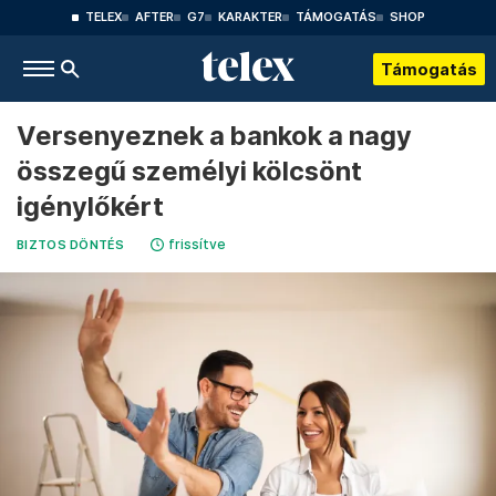
TELEX
AFTER
G7
KARAKTER
TÁMOGATÁS
SHOP
Támogatás
Versenyeznek a bankok a nagy
összegű személyi kölcsönt
igénylőkért
frissítve
BIZTOS DÖNTÉS