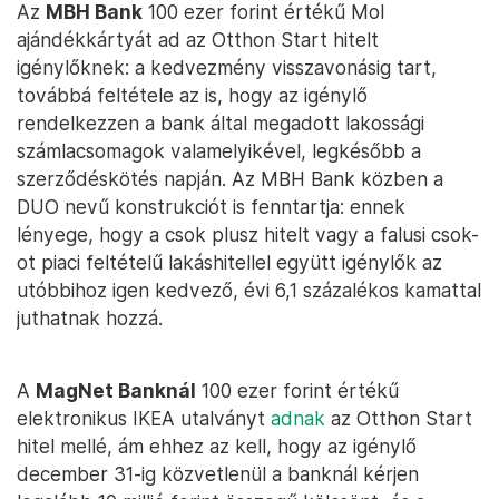
Az
MBH Bank
100 ezer forint értékű Mol
ajándékkártyát ad az Otthon Start hitelt
igénylőknek: a kedvezmény visszavonásig tart,
továbbá feltétele az is, hogy az igénylő
rendelkezzen a bank által megadott lakossági
számlacsomagok valamelyikével, legkésőbb a
szerződéskötés napján. Az MBH Bank közben a
DUO nevű konstrukciót is fenntartja: ennek
lényege, hogy a csok plusz hitelt vagy a falusi csok-
ot piaci feltételű lakáshitellel együtt igénylők az
utóbbihoz igen kedvező, évi 6,1 százalékos kamattal
juthatnak hozzá.
A
MagNet Banknál
100 ezer forint értékű
elektronikus IKEA utalványt
adnak
az Otthon Start
hitel mellé, ám ehhez az kell, hogy az igénylő
december 31-ig közvetlenül a banknál kérjen