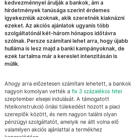
kedvezménnyel árulják a bankok, ám a
hirdetmények tanúsága szerint érdemes
igyekezniük azoknak, akik szeretnék kiaknázni
ezeket. Az akciós ajánlatok ugyanis több
szolgáltatónál két-három hónapos időtávra
szólnak. Persze számítani lehet arra, hogy újabb
hulláma is lesz majd a banki kampányoknak, de
ezek tartalma már a kereslet intenzitásán is
múlik.
Ahogy arra előzetesen számítani lehetett, a bankok
nagyon komolyan vették a
fix 3 százalékos hitel
szeptember elsejei indulását. A támogatott
hitelkonstrukció óriási tülekedést hozott a piaci
szereplők között, és nem nagyon találni olyan
pénzügyi szolgáltatót, amelyik ne állt volna elő
valamilyen akciós ajánlattal a termékhez