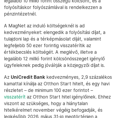
legalább 10 millió forint összegű kölcsönt, és a
folyósításkor folyószámlával is rendelkezzen a
pénzintézetnél.
A MagNet az induló költségeknél is ad
kedvezményeket: elengedik a folyósítási díjat, a
tulajdoni lap és a térképmásolat díját, valamint
legfeljebb 50 ezer forintig visszatérítik az
értékbecslés költségét. A meglévő, illetve a
legalább 12 millió forint kölcsönösszeget igénylő
ügyfeleknek pedig jóváírják a közjegyzői díjat is.
Az
UniCredit Bank
kedvezményes, 2,9 százalékos
kamattal kínálja az Otthon Start hitelt, és egy havi
részletet – de minimum 100 ezer forintot –
visszatérít
az Otthon Start hitel igénylőinek. Ehhez
viszont az szükséges, hogy a hiánytalan
hitelkérelmet november végéig befogadják, és
legkésőbb 2026. május 31-ig megtörténjen a