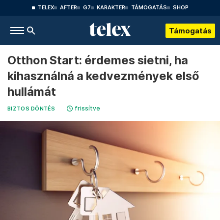
TELEX
AFTER
G7
KARAKTER
TÁMOGATÁS
SHOP
Támogatás
Otthon Start: érdemes sietni, ha
kihasználná a kedvezmények első
hullámát
frissítve
BIZTOS DÖNTÉS