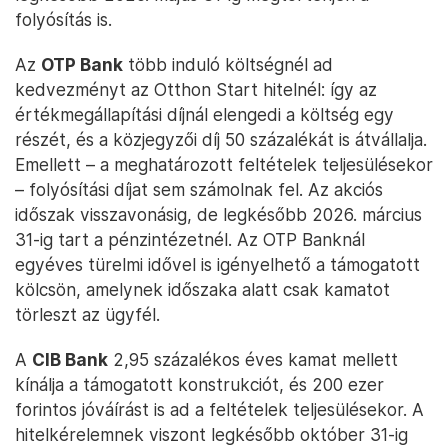
folyósítás is.
Az
OTP Bank
több induló költségnél ad
kedvezményt az Otthon Start hitelnél: így az
értékmegállapítási díjnál elengedi a költség egy
részét, és a közjegyzői díj 50 százalékát is átvállalja.
Emellett – a meghatározott feltételek teljesülésekor
– folyósítási díjat sem számolnak fel. Az akciós
időszak visszavonásig, de legkésőbb 2026. március
31-ig tart a pénzintézetnél. Az OTP Banknál
egyéves türelmi idővel is igényelhető a támogatott
kölcsön, amelynek időszaka alatt csak kamatot
törleszt az ügyfél.
A
CIB Bank
2,95 százalékos éves kamat mellett
kínálja a támogatott konstrukciót, és 200 ezer
forintos jóváírást is ad a feltételek teljesülésekor. A
hitelkérelemnek viszont legkésőbb október 31-ig