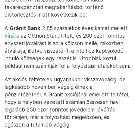
takarékpénztári megtakarításból történő
előtörlesztés miatt következik be.
A
Gránit Bank
2,85 százalékos éves kamat mellett
kínálja
az Otthon Start hitelt, és 200 ezer forintos
egyszeri jóváírást is ad a kölcsön mellé, miközben
átvállalja, illetve visszatéríti a hitelhez kapcsolódó
induló költségek egy részét is. Utóbbiak közül
például nem számítják fel a folyósítási jutalékot sem.
Az akciós feltételek ugyanakkor visszavonásig, de
legkésőbb november végéig élnek a
pénzintézetnél. A Gránit akciójánál emellett feltétel,
hogy a helyben vezetett számlán összesen havi
legalább 250 ezer forintos jövedelem-jóváírás
történjen, már a folyósítást megelőzően, és
egészen a futamidő végéig.