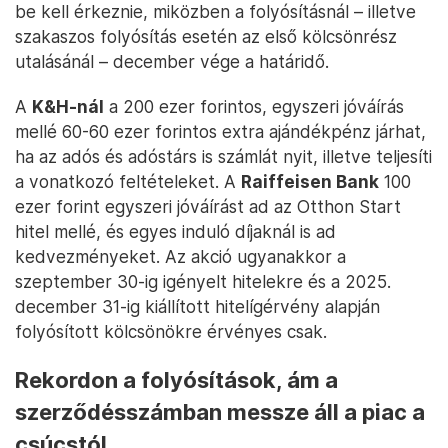
be kell érkeznie, miközben a folyósításnál – illetve
szakaszos folyósítás esetén az első kölcsönrész
utalásánál – december vége a határidő.
A
K&H-nál
a 200 ezer forintos, egyszeri jóváírás
mellé 60-60 ezer forintos extra ajándékpénz járhat,
ha az adós és adóstárs is számlát nyit, illetve teljesíti
a vonatkozó feltételeket. A
Raiffeisen Bank
100
ezer forint egyszeri jóváírást ad az Otthon Start
hitel mellé, és egyes induló díjaknál is ad
kedvezményeket. Az akció ugyanakkor a
szeptember 30-ig igényelt hitelekre és a 2025.
december 31-ig kiállított hitelígérvény alapján
folyósított kölcsönökre érvényes csak.
Rekordon a folyósítások, ám a
szerződésszámban messze áll a piac a
csúcstól