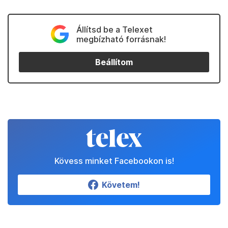
Állítsd be a Telexet
megbízható forrásnak!
Beállítom
Kövess minket Facebookon is!
Követem!