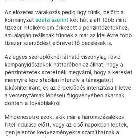
Az előzetes várakozás pedig úgy tűnik, bejött: a
kormányzat
adatai szerint
két hét alatt több mint
tízezer hitelkérelem érkezett a pénzintézetekhez,
ami alapján reálisnak tűnnek a már az idei évre több
tízezer szerződést előrevetítő becslések is.
Az egyes szereplőknél látható viszonylag rövid
kampányidőszakok hátterében az állhat, hogy a
pénzintézetek szeretnék megvárni, hogy a kereslet
mennyire lesz stabilan intenzív a támogatott
lakáshitel iránt, és az érdeklődés intenzitása (illetve
a versenytársak lépései) függvényében akarnak
dönteni a továbbiakról.
Mindenesetre azok, akik már a háromszázalékos
hitel indulása előtt, vagy az első napokban léptek,
igen jelentős kedvezményekre számíthatnak a