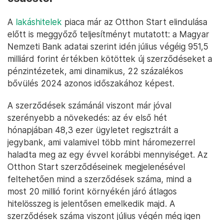
A
lakáshitelek
piaca már az Otthon Start elindulása
előtt is meggyőző teljesítményt mutatott: a Magyar
Nemzeti Bank adatai szerint idén július végéig 951,5
milliárd forint értékben kötöttek új szerződéseket a
pénzintézetek, ami dinamikus, 22 százalékos
bővülés 2024 azonos időszakához képest.
A szerződések számánál viszont már jóval
szerényebb a növekedés: az év első hét
hónapjában 48,3 ezer ügyletet regisztrált a
jegybank, ami valamivel több mint háromezerrel
haladta meg az egy évvel korábbi mennyiséget. Az
Otthon Start szerződéseinek megjelenésével
feltehetően mind a szerződések száma, mind a
most 20 millió forint környékén járó átlagos
hitelösszeg is jelentősen emelkedik majd. A
szerződések száma viszont július végén még igen