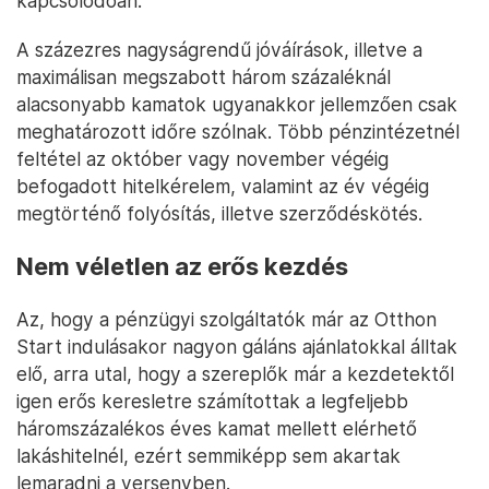
kapcsolódóan.
A százezres nagyságrendű jóváírások, illetve a
maximálisan megszabott három százaléknál
alacsonyabb kamatok ugyanakkor jellemzően csak
meghatározott időre szólnak. Több pénzintézetnél
feltétel az október vagy november végéig
befogadott hitelkérelem, valamint az év végéig
megtörténő folyósítás, illetve szerződéskötés.
Nem véletlen az erős kezdés
Az, hogy a pénzügyi szolgáltatók már az Otthon
Start indulásakor nagyon gáláns ajánlatokkal álltak
elő, arra utal, hogy a szereplők már a kezdetektől
igen erős keresletre számítottak a legfeljebb
háromszázalékos éves kamat mellett elérhető
lakáshitelnél, ezért semmiképp sem akartak
lemaradni a versenyben.