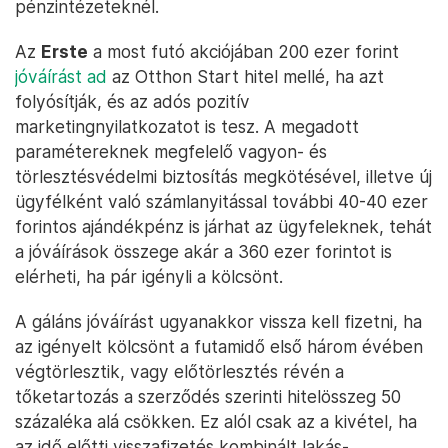
pénzintézeteknél.
Az
Erste
a most futó akciójában 200 ezer forint
jóváírást ad
az Otthon Start hitel mellé, ha azt
folyósítják, és az adós pozitív
marketingnyilatkozatot is tesz. A megadott
paramétereknek megfelelő vagyon- és
törlesztésvédelmi biztosítás megkötésével, illetve új
ügyfélként való számlanyitással további 40-40 ezer
forintos ajándékpénz is járhat az ügyfeleknek, tehát
a jóváírások összege akár a 360 ezer forintot is
elérheti, ha pár igényli a kölcsönt.
A gáláns jóváírást ugyanakkor vissza kell fizetni, ha
az igényelt kölcsönt a futamidő első három évében
végtörlesztik, vagy előtörlesztés révén a
tőketartozás a szerződés szerinti hitelösszeg 50
százaléka alá csökken. Ez alól csak az a kivétel, ha
az idő előtti visszafizetés kombinált lakás-