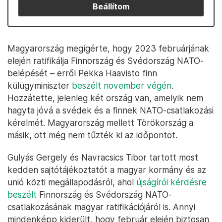
Beállítom
Magyarország megígérte, hogy 2023 februárjának
elején ratifikálja Finnország és Svédország NATO-
belépését – erről Pekka Haavisto finn
külügyminiszter
beszélt november végén
.
Hozzátette, jelenleg két ország van, amelyik nem
hagyta jóvá a svédek és a finnek NATO-csatlakozási
kérelmét. Magyarország mellett Törökország a
másik, ott még nem tűzték ki az időpontot.
Gulyás Gergely és Navracsics Tibor tartott most
kedden sajtótájékoztatót a magyar kormány és az
unió közti megállapodásról, ahol
újságírói kérdésre
beszélt
Finnország és Svédország NATO-
csatlakozásának magyar ratifikációjáról is. Annyi
mindenképp kiderült, hogy február elején biztosan