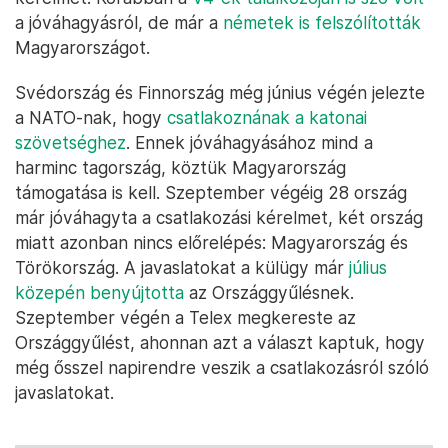
a jóváhagyásról, de már a
németek is felszólították
Magyarországot.
Svédország és Finnország még június végén jelezte
a NATO-nak, hogy
csatlakoznának a katonai
szövetséghez
. Ennek jóváhagyásához mind a
harminc tagország, köztük Magyarország
támogatása is kell. Szeptember végéig 28 ország
már jóváhagyta a csatlakozási kérelmet, két ország
miatt azonban nincs előrelépés: Magyarország és
Törökország. A javaslatokat a külügy már
július
közepén benyújtotta
az Országgyűlésnek.
Szeptember végén a Telex megkereste az
Országgyűlést, ahonnan azt a választ kaptuk, hogy
még ősszel napirendre veszik a csatlakozásról szóló
javaslatokat.