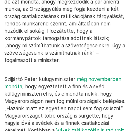
de azt mondta, ahogy megkezdődik a parlamenti
munka, az Országgyűlés meg fogja kezdeni a két
ország csatlakozásának ratifikációjának tárgyalását,
rendes munkarend szerint, ami általában nem
húzódik el sokáig. Hozzátette, hogy a
kormánypártok támogatása adottnak látszik;
„ahogy mi számíthatunk a szövetségeseinkre, úgy a
szövetségeseink is számíthatnak ránk” –
fogalmazott a miniszter.
Szijjártó Péter külügyminiszter
még novemberben
mondta
, hogy egyeztetett a finn és a svéd
külügyminiszterrel is, és elmondta nekik, hogy
Magyarországon nem fog múlni országaik belépése.
„Hazánk miatt ez egyetlen napot sem fog csúszni.”
Magyarországot több ország is sürgette, hogy
hagyja jóvá a svédek és a finnek csatlakozási
kérelmét. Korábban a
V4-ek találkozóján is szó volt