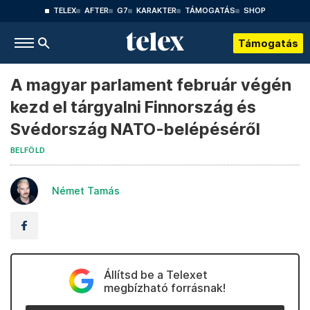
TELEX
AFTER
G7
KARAKTER
TÁMOGATÁS
SHOP
Támogatás
A magyar parlament február végén
kezd el tárgyalni Finnország és
Svédország NATO-belépéséről
BELFÖLD
Német Tamás
Állítsd be a Telexet
megbízható forrásnak!