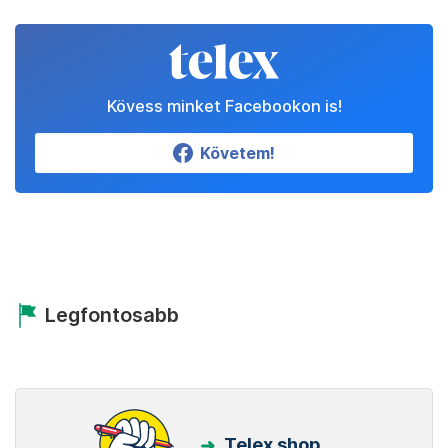
Kövess minket Facebookon is!
Követem!
Legfontosabb
Telex shop