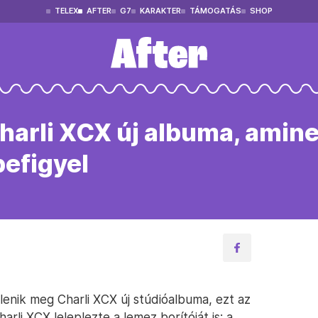
TELEX
AFTER
G7
KARAKTER
TÁMOGATÁS
SHOP
harli XCX új albuma, amine
befigyel
elenik meg Charli XCX új stúdióalbuma, ezt az
Charli XCX leleplezte a lemez borítóját is: a