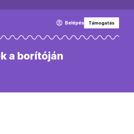
Belépés
Támogatás
k a borítóján