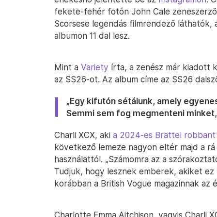
fekete-fehér fotón John Cale zeneszerző
Scorsese legendás filmrendező láthatók, a
albumon 11 dal lesz.
Mint a
Variety
írta, a zenész már kiadott 
az SS26-ot. Az album címe az SS26 dalszöv
„Egy kifutón sétálunk, amely egyene
Semmi sem fog megmenteni minket, s
Charli XCX, aki
a 2024-es Brattel robbant
következő lemeze nagyon eltér majd a rá 
használattól. „Számomra az a szórakoztat
Tudjuk, hogy lesznek emberek, akiket ez
korábban a British Vogue magazinnak az 
Charlotte Emma Aitchison, vagyis Charli 