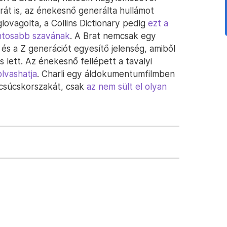
rát is, az énekesnő generálta hullámot
ovagolta, a Collins Dictionary pedig
ezt a
ontosabb szavának
. A Brat nemcsak egy
s a Z generációt egyesítő jelenség, amiből
 lett. Az énekesnő fellépett a tavalyi
olvashatja
. Charli egy áldokumentumfilmben
csúcskorszakát, csak
az nem sült el olyan