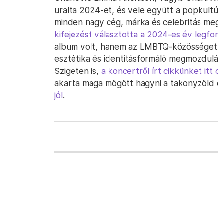
uralta 2024-et, és vele együtt a popkultú
minden nagy cég, márka és celebritás megl
kifejezést választotta a 2024-es év legf
album volt, hanem az LMBTQ-közösséget é
esztétika és identitásformáló megmozdulás
Szigeten is,
a koncertről írt cikkünket itt 
akarta maga mögött hagyni a takonyzöld 
jól
.