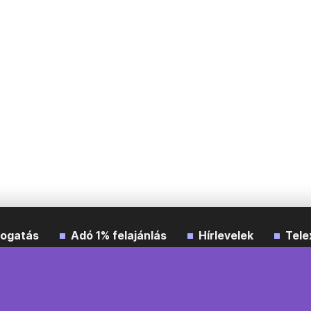
ogatás
Adó 1% felajánlás
Hírlevelek
Tele
Impresszum
Etikai kódex
Átláthatóság
ÁSZF
A