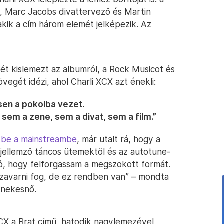
, Marc Jacobs divattervező és Martin
kik a cím három elemét jelképezik. Az
két kislemezt az albumról, a Rock Musicot és
egét idézi, ahol Charli XCX azt énekli:
sen a pokolba vezet.
em a zene, sem a divat, sem a film.”
 be a mainstreambe
, már utalt rá, hogy a
jellemző táncos ütemektől és az autotune-
ó, hogy felforgassam a megszokott formát.
 zavarni fog, de ez rendben van” – mondta
énekesnő.
XCX a Brat című, hatodik nagylemezével