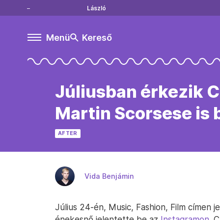
László
Menü
Kereső
Júliusban érkezik C
Martin Scorsese is 
AFTER
Vida Benjámin
Július 24-én, Music, Fashion, Film címen j
énekesnő jelentette be az
Instagramon
. 