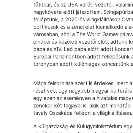
főtitkár, és az USA vallási vezetői, valam
nagykövete előtt játszottam. Szingapúrba
felléptünk, a 2025-ös világkiállításon Os
politikusok és a zenei élet kiemelkedő al
városában, ahol a The World Games gálava
elnökei és közéleti vezetői előtt adtunk
pápa és XIV. Leó pápa előtt adott koncer
Európai Parlamentben adott fellépésünk al
toronyban adott különleges koncertünk e
Mága felsorolása azért is érdekes, mert a 
részt vett egy nagyobb magyar kulturális
egy ezen az eseményen a hivatalos magya
zenekar két tagjával is, akik azt mondták
tavaly Oszakába fellépni a világkiállításon.
A Külgazdasági és Külügyminisztérium eg