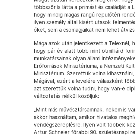
többször is látta a prímást és családját 
hogy mindig magas rangú repülőtéri rendő
ilyen személy által kísért utasok felmenté
őket, sem a csomagjaikat nem lehet átvizsg
Mága azok után jelentkezett a Telexnél,
hogy pár év alatt több mint ötmilliárd for
munkatársainak olyan állami intézményeke
Erőforrások Minisztériuma, a Nemzeti Kultu
Minisztérium. Szerettük volna kihasználni
Mágával, ezért a levelére válaszként több
azt szerettük volna tudni, hogy van-e dip
változtatás nélkül közöljük:
„Mint más művésztársamnak, nekem is van
akkor használtam, amikor hivatalos meghív
vendégszereplésre. Ilyen volt többek kö
Artur Schneier főrabbi 90. születésnapi 