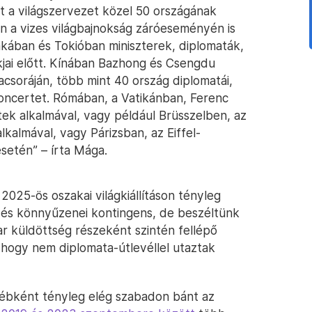
int a világszervezet közel 50 országának
n a vizes világbajnokság záróeseményén is
zakában és Tokióban miniszterek, diplomaták,
akjai előtt. Kínában Bazhong és Csengdu
csoráján, több mint 40 ország diplomatái,
 koncertet. Rómában, a Vatikánban, Ferenc
tek alkalmával, vagy például Brüsszelben, az
kalmával, vagy Párizsban, az Eiffel-
setén” – írta Mága.
2025-ös oszakai világkiállításon tényleg
 és könnyűzenei kontingens, de beszéltünk
r küldöttség részeként szintén fellépő
, hogy nem diplomata-útlevéllel utaztak
yébként tényleg elég szabadon bánt az