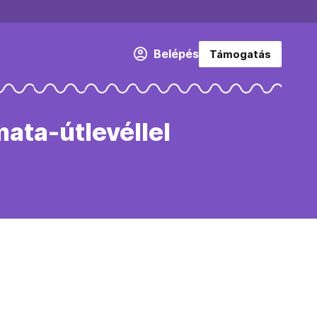
Belépés
Támogatás
ata-útlevéllel