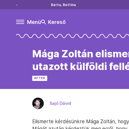
Berta, Bettina
Menü
Kereső
Mága Zoltán elismer
utazott külföldi fel
AFTER
Sajó Dávid
Elismerte kérdésünkre Mága Zoltán, hogy 
Mágát azután kérdeztük meg erről, hogy 