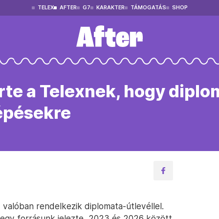
TELEX
AFTER
G7
KARAKTER
TÁMOGATÁS
SHOP
te a Telexnek, hogy diplom
lépésekre
valóban rendelkezik diplomata-útlevéllel.
egy forrásunk jelezte, 2023 és 2026 között