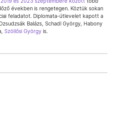
:
2019 és 2023 szeptembere között
több
gelőző években is rengetegen. Köztük sokan
iai feladatot. Diplomata-útlevelet kapott a
 Dzsudzsák Balázs, Schadl György, Habony
a,
Szöllősi György
is.