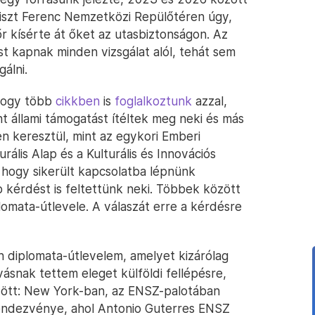
a Liszt Ferenc Nemzetközi Repülőtéren úgy,
r kísérte át őket az utasbiztonságon. Az
st kapnak minden vizsgálat alól, tehát sem
álni.
 hogy több
cikkben
is
foglalkoztunk
azzal,
int állami támogatást ítéltek meg neki és más
n keresztül, mint az egykori Emberi
rális Alap és a Kulturális és Innovációs
, hogy sikerült kapcsolatba lépnünk
 kérdést is feltettünk neki. Többek között
lomata-útlevele. A válaszát erre a kérdésre
 diplomata-útlevelem, amelyet kizárólag
ásnak tettem eleget külföldi fellépésre,
zött: New York-ban, az ENSZ-palotában
rendezvénye, ahol Antonio Guterres ENSZ