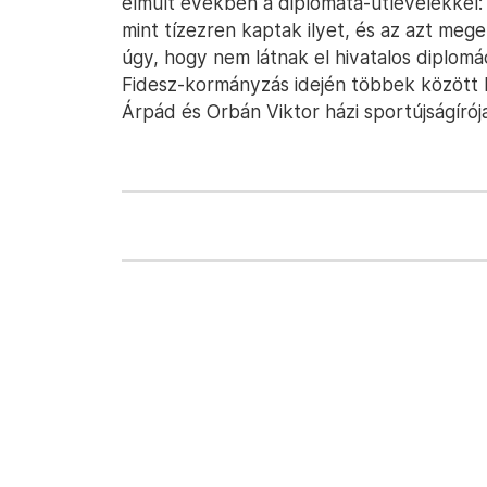
elmúlt években a diplomata-útlevelekkel
mint tízezren kaptak ilyet, és az azt me
úgy, hogy nem látnak el hivatalos diplomác
Fidesz-kormányzás idején többek között
Árpád és Orbán Viktor házi sportújságírój