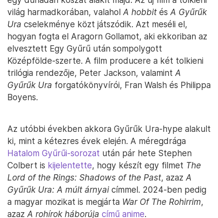
világ harmadkorában, valahol
A hobbit
és
A Gyűrűk
Ura
cselekménye közt játszódik. Azt meséli el,
hogyan fogta el Aragorn Gollamot, aki ekkoriban az
elvesztett Egy Gyűrű után sompolygott
Középfölde-szerte. A film producere a két tolkieni
trilógia rendezője, Peter Jackson, valamint
A
Gyűrűk Ura
forgatókönyvírói, Fran Walsh és Philippa
Boyens.
Az utóbbi években akkora Gyűrűk Ura-hype alakult
ki, mint a kétezres évek elején. A méregdrága
Hatalom Gyűrűi-sorozat
után pár hete Stephen
Colbert is
kijelentette
, hogy készít egy filmet
The
Lord of the Rings: Shadows of the Past
, azaz
A
Gyűrűk Ura: A múlt árnyai
címmel. 2024-ben pedig
a magyar mozikat is megjárta
War Of The Rohirrim
,
azaz
A rohírok háborúja
című anime
.