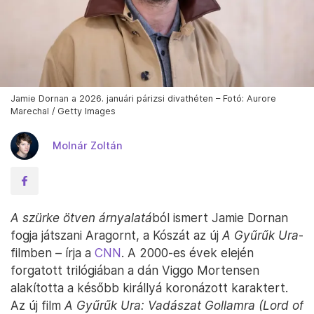
Jamie Dornan a 2026. januári párizsi divathéten – Fotó: Aurore
Marechal / Getty Images
Molnár Zoltán
A szürke ötven árnyalatá
ból ismert Jamie Dornan
fogja játszani Aragornt, a Kószát az új
A Gyűrűk Ura
-
filmben – írja a
CNN
. A 2000-es évek elején
forgatott trilógiában a dán Viggo Mortensen
alakította a később királlyá koronázott karaktert.
Az új film
A Gyűrűk Ura: Vadászat Gollamra (Lord of