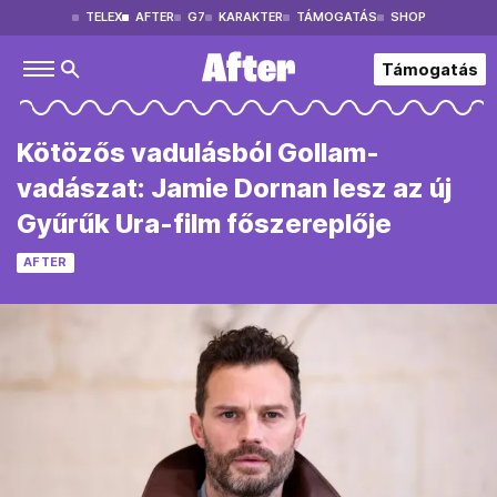
TELEX
AFTER
G7
KARAKTER
TÁMOGATÁS
SHOP
Támogatás
Kötözős vadulásból Gollam-
vadászat: Jamie Dornan lesz az új
Gyűrűk Ura-film főszereplője
AFTER