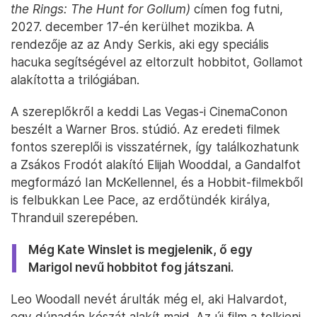
the Rings: The Hunt for Gollum)
címen fog futni,
2027. december 17-én kerülhet mozikba. A
rendezője az az Andy Serkis, aki egy speciális
hacuka segítségével az eltorzult hobbitot, Gollamot
alakította a trilógiában.
A szereplőkről a keddi Las Vegas-i CinemaConon
beszélt a Warner Bros. stúdió. Az eredeti filmek
fontos szereplői is visszatérnek, így találkozhatunk
a Zsákos Frodót alakító Elijah Wooddal, a Gandalfot
megformázó Ian McKellennel, és a Hobbit-filmekből
is felbukkan Lee Pace, az erdőtündék királya,
Thranduil szerepében.
Még Kate Winslet is megjelenik, ő egy
Marigol nevű hobbitot fog játszani.
Leo Woodall nevét árulták még el, aki Halvardot,
egy dúnadán kószát alakít majd. Az új film a tolkieni