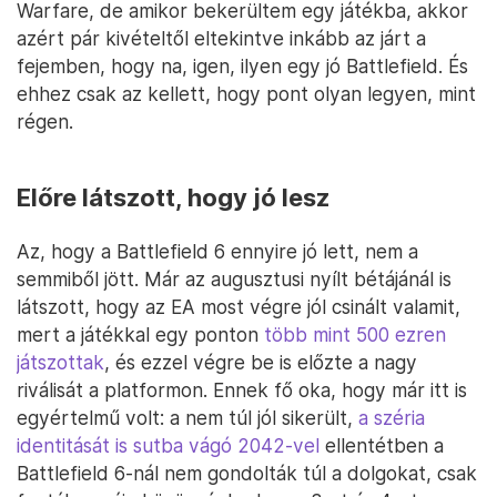
Warfare, de amikor bekerültem egy játékba, akkor
azért pár kivételtől eltekintve inkább az járt a
fejemben, hogy na, igen, ilyen egy jó Battlefield. És
ehhez csak az kellett, hogy pont olyan legyen, mint
régen.
Előre látszott, hogy jó lesz
Az, hogy a Battlefield 6 ennyire jó lett, nem a
semmiből jött. Már az augusztusi nyílt bétájánál is
látszott, hogy az EA most végre jól csinált valamit,
mert a játékkal egy ponton
több mint 500 ezren
játszottak
, és ezzel végre be is előzte a nagy
riválisát a platformon. Ennek fő oka, hogy már itt is
egyértelmű volt: a nem túl jól sikerült,
a széria
identitását is sutba vágó 2042-vel
ellentétben a
Battlefield 6-nál nem gondolták túl a dolgokat, csak