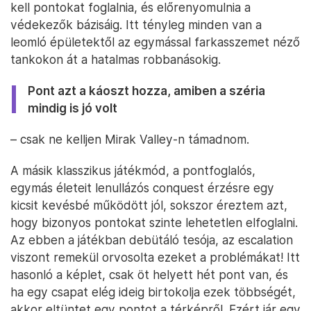
kell pontokat foglalnia, és előrenyomulnia a
védekezők bázisáig. Itt tényleg minden van a
leomló épületektől az egymással farkasszemet néző
tankokon át a hatalmas robbanásokig.
Pont azt a káoszt hozza, amiben a széria
mindig is jó volt
– csak ne kelljen Mirak Valley-n támadnom.
A másik klasszikus játékmód, a pontfoglalós,
egymás életeit lenullázós conquest érzésre egy
kicsit kevésbé működött jól, sokszor éreztem azt,
hogy bizonyos pontokat szinte lehetetlen elfoglalni.
Az ebben a játékban debütáló tesója, az escalation
viszont remekül orvosolta ezeket a problémákat! Itt
hasonló a képlet, csak öt helyett hét pont van, és
ha egy csapat elég ideig birtokolja ezek többségét,
akkor eltüntet egy pontot a térképről. Ezért jár egy