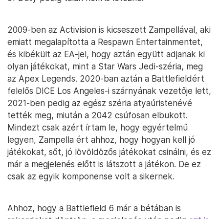
2009-ben az Activision is kicseszett Zampellával, aki
emiatt megalapította a Respawn Entertainmentet,
és kibékült az EA-jel, hogy aztán együtt adjanak ki
olyan játékokat, mint a Star Wars Jedi-széria, meg
az Apex Legends. 2020-ban aztán a Battlefieldért
felelős DICE Los Angeles-i szárnyának vezetője lett,
2021-ben pedig az egész széria atyaúristenévé
tették meg, miután a 2042 csúfosan elbukott.
Mindezt csak azért írtam le, hogy egyértelmű
legyen, Zampella ért ahhoz, hogy hogyan kell jó
játékokat, sőt, jó lövöldözős játékokat csinálni, és ez
már a megjelenés előtt is látszott a játékon. De ez
csak az egyik komponense volt a sikernek.
Ahhoz, hogy a Battlefield 6 már a bétában is