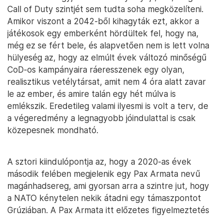
Call of Duty szintjét sem tudta soha megközelíteni.
Amikor viszont a 2042-ből kihagyták ezt, akkor a
játékosok egy emberként hördültek fel, hogy na,
még ez se fért bele, és alapvetően nem is lett volna
hülyeség az, hogy az elmúlt évek változó minőségű
CoD-os kampányaira ráeresszenek egy olyan,
realisztikus vetélytársat, amit nem 4 óra alatt zavar
le az ember, és amire talán egy hét múlva is
emlékszik. Eredetileg valami ilyesmi is volt a terv, de
a végeredmény a legnagyobb jóindulattal is csak
közepesnek mondható.
A sztori kiindulópontja az, hogy a 2020-as évek
második felében megjelenik egy Pax Armata nevű
magánhadsereg, ami gyorsan arra a szintre jut, hogy
a NATO kénytelen nekik átadni egy támaszpontot
Grúziában. A Pax Armata itt előzetes figyelmeztetés