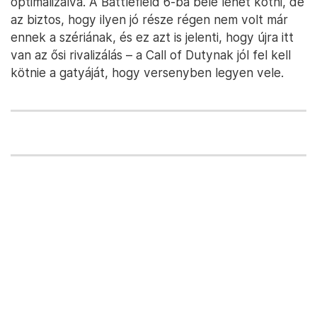
optimalizálva. A Battlefield 6-ba bele lehet kötni, de
az biztos, hogy ilyen jó része régen nem volt már
ennek a szériának, és ez azt is jelenti, hogy újra itt
van az ősi rivalizálás – a Call of Dutynak jól fel kell
kötnie a gatyáját, hogy versenyben legyen vele.