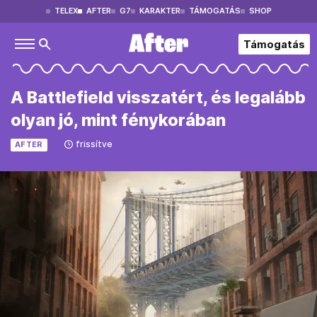
TELEX
AFTER
G7
KARAKTER
TÁMOGATÁS
SHOP
Támogatás
A Battlefield visszatért, és legalább
olyan jó, mint fénykorában
frissítve
AFTER