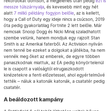
rekordokat döntsön, a megjelenés után pedig
ezt is
messze túlszárnyalja
, és kevesebb mint egy hét
alatt
7 millió példány fogyjon belőle
, az is kellett,
hogy a Call of Duty egy ideje nincs a csúcson, 2019
óta pedig gyakorlatilag Fortnite 2 lett belőle. Már
nemcsak Snoop Dogg és Nicki Minaj szaladhatott
szembe velünk, hanem mondjuk egy rajzolt Stan
Smith is az Amerikai faterből. Az Activision nyilván
nem tenné be ezeket a dolgokat a játékba, ha nem
vennék meg őket az emberek, de egyre többen
panaszkodnak miattuk, az EA pedig könyörtelenül
le is csapott a valóságtól elrugaszkodott
kinézetekre a fenti előzetessel, ahol egyértelművé
tették – náluk a katonák katonák, a csatatér pedig
csatatér.
A beáldozott kampány