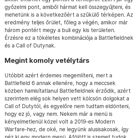
győzelmi pont, amiből hármat kell összegyűjteni, és
mehetünk is a következőért a szűkülő térképen. Az
eredmény teljes őrület, főleg a végén, amikor már
három pontért megy a buli egy kis területen.
Érzésre ez a tökéletes kombinációja a Battlefieldnek
és a Call of Dutynak.
Megint komoly vetélytárs
Utóbbit azért érdemes megemlíteni, mert a
Battlefield 6 annak ellenére, hogy a meccsek
közben hamisítatlanul Battlefieldnek érződik, azért
szerintem elég sok helyen vett kölcsön dolgokat a
Call of Dutytól, és egyelőre nem tudtam eldönteni,
hogy ez jó, vagy nem. Nekem már a menü is
kényelmetlenül közel volt a 2019-es Modern
Warfare-hez, de oké, ne legyünk alusisakosak, így
néz ki egy modern menü. Afölött is szemet tudok