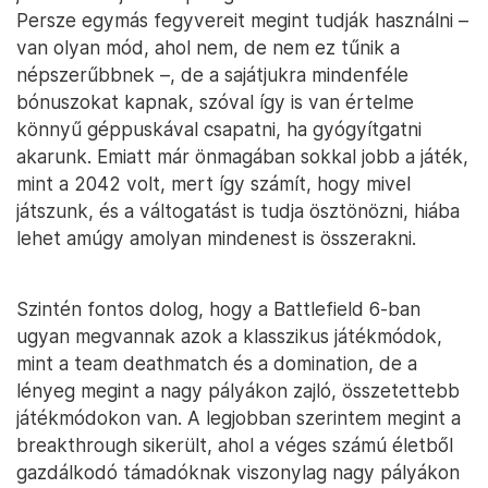
Persze egymás fegyvereit megint tudják használni –
van olyan mód, ahol nem, de nem ez tűnik a
népszerűbbnek –, de a sajátjukra mindenféle
bónuszokat kapnak, szóval így is van értelme
könnyű géppuskával csapatni, ha gyógyítgatni
akarunk. Emiatt már önmagában sokkal jobb a játék,
mint a 2042 volt, mert így számít, hogy mivel
játszunk, és a váltogatást is tudja ösztönözni, hiába
lehet amúgy amolyan mindenest is összerakni.
Szintén fontos dolog, hogy a Battlefield 6-ban
ugyan megvannak azok a klasszikus játékmódok,
mint a team deathmatch és a domination, de a
lényeg megint a nagy pályákon zajló, összetettebb
játékmódokon van. A legjobban szerintem megint a
breakthrough sikerült, ahol a véges számú életből
gazdálkodó támadóknak viszonylag nagy pályákon