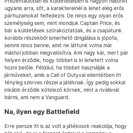
Prezentációban és küldetéseiben is nagyon hasonlít
ugyanis arra, sőt, a karaktereinél is lehet elég erős
párhuzamokat felfedezni. De nincs egy olyan erős
személyiség sem, mint mondjuk Captain Price, és
bár a küldetések szórakoztatóak, és a csapatunk
korábbi részekből ismerhető dirigálása is jópofa,
semmi nincs benne, amit ne láttunk volna már
máshol jobban megvalósítva. Ami nagy kár, mert pár
helyen érződik, hogy többet is ki lehetett volna
hozni belőle. Például, ha többet használják a
járműveket, amik a Call of Dutyval ellentétben itt
tényleg szerves részei a játéknak. Így pedig sokkal
inkább érződik kötelező körnek, mint a riválisnál
bármi, ami nem a Vanguard.
Na, ilyen egy Battlefield
Erre persze itt is az volt a játékosok reakciója, hogy