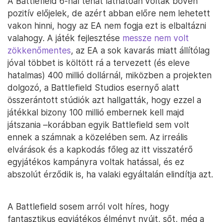
A Battlefield 6-nál tehát láthatóan voltak bőven
pozitív előjelek, de azért abban előre nem lehetett
vakon hinni, hogy az EA nem fogja ezt is elbaltázni
valahogy. A játék fejlesztése
messze nem volt
zökkenőmentes
, az EA a sok kavarás miatt állítólag
jóval többet is költött rá a tervezett (és eleve
hatalmas) 400 millió dollárnál, miközben a projekten
dolgozó, a Battlefield Studios esernyő alatt
összerántott stúdiók azt hallgatták, hogy ezzel a
játékkal bizony 100 millió embernek kell majd
játszania –korábban egyik Battlefield sem volt
ennek a számnak a közelében sem. Az irreális
elvárások és a kapkodás főleg az itt visszatérő
egyjátékos kampányra voltak hatással, és ez
abszolút érződik is, ha valaki egyáltalán elindítja azt.
A Battlefield sosem arról volt híres, hogy
fantasztikus egyjátékos élményt nyújt, sőt, még a