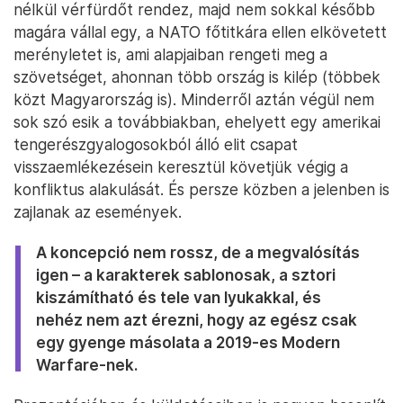
nélkül vérfürdőt rendez, majd nem sokkal később
magára vállal egy, a NATO főtitkára ellen elkövetett
merényletet is, ami alapjaiban rengeti meg a
szövetséget, ahonnan több ország is kilép (többek
közt Magyarország is). Minderről aztán végül nem
sok szó esik a továbbiakban, ehelyett egy amerikai
tengerészgyalogosokból álló elit csapat
visszaemlékezésein keresztül követjük végig a
konfliktus alakulását. És persze közben a jelenben is
zajlanak az események.
A koncepció nem rossz, de a megvalósítás
igen – a karakterek sablonosak, a sztori
kiszámítható és tele van lyukakkal, és
nehéz nem azt érezni, hogy az egész csak
egy gyenge másolata a 2019-es Modern
Warfare-nek.