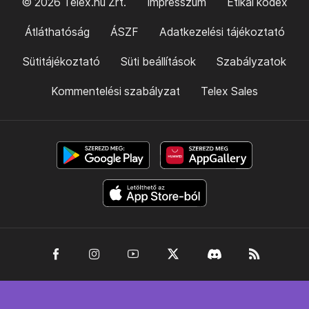
© 2026 Telex.hu Zrt.
Impresszum
Etikai kódex
Átláthatóság
ÁSZF
Adatkezelési tájékoztató
Sütitájékoztató
Süti beállítások
Szabályzatok
Kommentelési szabályzat
Telex Sales