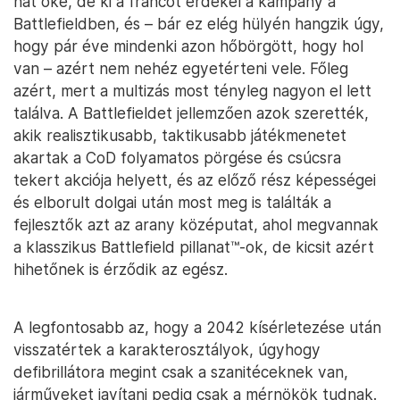
hát oké, de ki a francot érdekel a kampány a
Battlefieldben, és – bár ez elég hülyén hangzik úgy,
hogy pár éve mindenki azon hőbörgött, hogy hol
van – azért nem nehéz egyetérteni vele. Főleg
azért, mert a multizás most tényleg nagyon el lett
találva. A Battlefieldet jellemzően azok szerették,
akik realisztikusabb, taktikusabb játékmenetet
akartak a CoD folyamatos pörgése és csúcsra
tekert akciója helyett, és az előző rész képességei
és elborult dolgai után most meg is találták a
fejlesztők azt az arany középutat, ahol megvannak
a klasszikus Battlefield pillanat™-ok, de kicsit azért
hihetőnek is érződik az egész.
A legfontosabb az, hogy a 2042 kísérletezése után
visszatértek a karakterosztályok, úgyhogy
defibrillátora megint csak a szanitéceknek van,
járműveket javítani pedig csak a mérnökök tudnak.