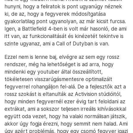
hunyni, hogy a feliratok is pont ugyanúgy néznek
ki, de az, hogy a fegyverek módosítgatása
gyakorlatilag pont ugyanolyan, az már kicsit furcsa.
Igen, a Battlefield 4-ben is volt már hasonló, de ami
itt van, az funkcionalitását és kinézetét tekintve is
szinte ugyanaz, ami a Call of Dutyban is van.
Ezzel nem is lenne baj, elvégre az sem egy rossz
rendszer, még ha lehetőséget is ad arra, hogy
mindenki egy youtuber által összeállított,
tökéletesen visszarúgásmentesre optimalizált
fegyverrel rohangáljon fel-alá. De a fejlesztők azt a
rossz szokást is eltanulták az Activision stúdióitól,
hogy minden fegyvernél ezer évig tart feloldani az
extrákat, ami a sokszor teljesen irreális kihívásokkal
együtt oda vezet, hogy ha valaki normálisan játszik,
akkor úgy fogja érezni, hogy semmit nem halad. Ami
úgy azért problémás, hogy egy csomó fegyver igazi