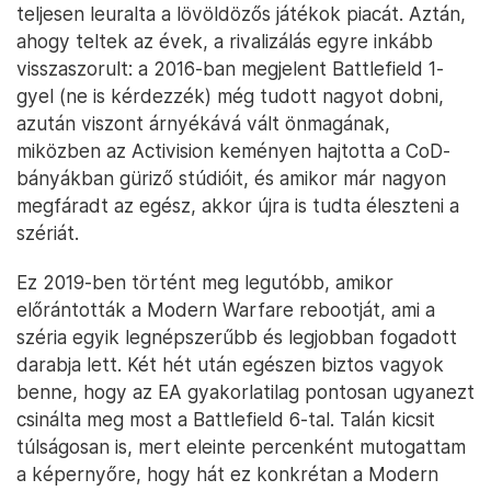
teljesen leuralta a lövöldözős játékok piacát. Aztán,
ahogy teltek az évek, a rivalizálás egyre inkább
visszaszorult: a 2016-ban megjelent Battlefield 1-
gyel (ne is kérdezzék) még tudott nagyot dobni,
azután viszont árnyékává vált önmagának,
miközben az Activision keményen hajtotta a CoD-
bányákban güriző stúdióit, és amikor már nagyon
megfáradt az egész, akkor újra is tudta éleszteni a
szériát.
Ez 2019-ben történt meg legutóbb, amikor
előrántották a Modern Warfare rebootját, ami a
széria egyik legnépszerűbb és legjobban fogadott
darabja lett. Két hét után egészen biztos vagyok
benne, hogy az EA gyakorlatilag pontosan ugyanezt
csinálta meg most a Battlefield 6-tal. Talán kicsit
túlságosan is, mert eleinte percenként mutogattam
a képernyőre, hogy hát ez konkrétan a Modern