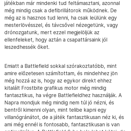
játékban már mindenki tud feltámasztani, azonnal
még mindig csak a defibrillátorok működnek. De
még az is hasznos tud lenni, ha csak leülünk egy
mesterlövésszel, és távcsővel nézegetünk, vagy
drónozgatunk, mert ezzel megjelöljük az
ellenfeleket, hogy aztán a csapattársaink jól
leszedhessék őket.
Emiatt a Battlefield sokkal szórakoztatóbb, mint
amire előzetesen számítottam, és mindehhez jön
még hozzá az is, hogy az egykor direkt ehhez
kitalált Frostbite grafikus motor még mindig
fantasztikus, ha végre Battlefieldhez használják. A
Napra mondjuk még mindig nem túl jó nézni, és
bentről kimenni olyan, mint telibe kapni egy
villanógránátot, de a játék fantasztikusan néz ki, és
ami még ennél is fontosabb, fantasztikusan is van