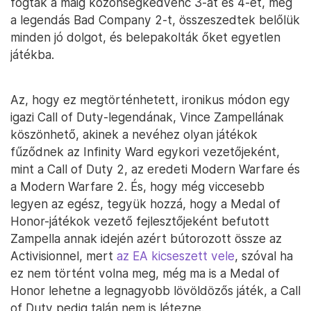
fogták a máig közönségkedvenc 3-at és 4-et, meg
a legendás Bad Company 2-t, összeszedtek belőlük
minden jó dolgot, és belepakolták őket egyetlen
játékba.
Az, hogy ez megtörténhetett, ironikus módon egy
igazi Call of Duty-legendának, Vince Zampellának
köszönhető, akinek a nevéhez olyan játékok
fűződnek az Infinity Ward egykori vezetőjeként,
mint a Call of Duty 2, az eredeti Modern Warfare és
a Modern Warfare 2. És, hogy még viccesebb
legyen az egész, tegyük hozzá, hogy a Medal of
Honor-játékok vezető fejlesztőjeként befutott
Zampella annak idején azért bútorozott össze az
Activisionnel, mert
az EA kicseszett vele
, szóval ha
ez nem történt volna meg, még ma is a Medal of
Honor lehetne a legnagyobb lövöldözős játék, a Call
of Duty pedig talán nem is létezne.