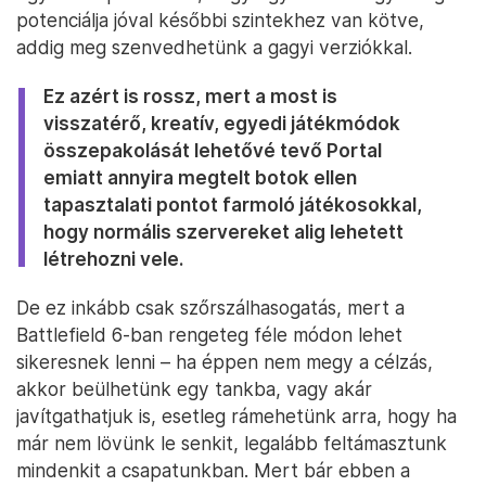
potenciálja jóval későbbi szintekhez van kötve,
addig meg szenvedhetünk a gagyi verziókkal.
Ez azért is rossz, mert a most is
visszatérő, kreatív, egyedi játékmódok
összepakolását lehetővé tevő Portal
emiatt annyira megtelt botok ellen
tapasztalati pontot farmoló játékosokkal,
hogy normális szervereket alig lehetett
létrehozni vele.
De ez inkább csak szőrszálhasogatás, mert a
Battlefield 6-ban rengeteg féle módon lehet
sikeresnek lenni – ha éppen nem megy a célzás,
akkor beülhetünk egy tankba, vagy akár
javítgathatjuk is, esetleg rámehetünk arra, hogy ha
már nem lövünk le senkit, legalább feltámasztunk
mindenkit a csapatunkban. Mert bár ebben a