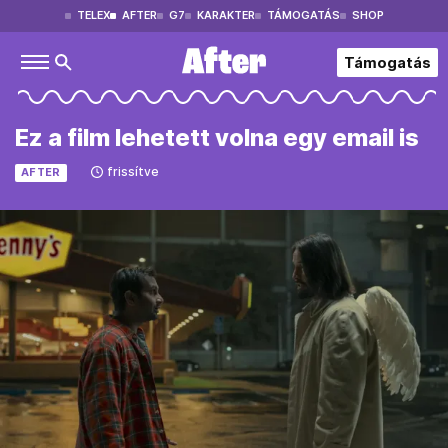
TELEX
AFTER
G7
KARAKTER
TÁMOGATÁS
SHOP
Támogatás
Ez a film lehetett volna egy email is
frissítve
AFTER