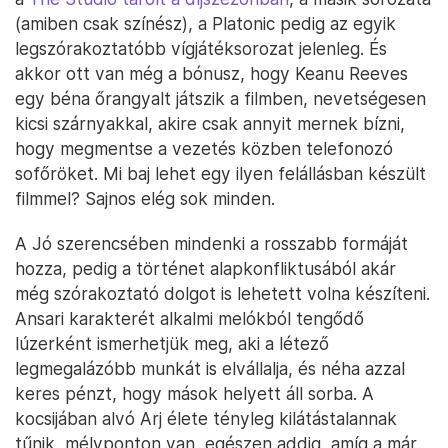
(amiben csak színész), a Platonic pedig az egyik
legszórakoztatóbb vígjátéksorozat jelenleg. És
akkor ott van még a bónusz, hogy Keanu Reeves
egy béna őrangyalt játszik a filmben, nevetségesen
kicsi szárnyakkal, akire csak annyit mernek bízni,
hogy megmentse a vezetés közben telefonozó
sofőröket. Mi baj lehet egy ilyen felállásban készült
filmmel? Sajnos elég sok minden.
A Jó szerencsében mindenki a rosszabb formáját
hozza, pedig a történet alapkonfliktusából akár
még szórakoztató dolgot is lehetett volna készíteni.
Ansari karakterét alkalmi melókból tengődő
lúzerként ismerhetjük meg, aki a létező
legmegalázóbb munkát is elvállalja, és néha azzal
keres pénzt, hogy mások helyett áll sorba. A
kocsijában alvó Arj élete tényleg kilátástalannak
tűnik, mélyponton van, egészen addig, amíg a már