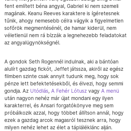
fent említett béna angyal, Gabriel ki nem szemeli
magának. Keanu Reeves karaktere is ígéretesnek
tűnik, ahogy nemesebb célra vágyik a figyelmetlen
sofőrök megmentésénél, de hamar kiderül, nem
véletlenül nem rá bízzák a legnehezebb feladatokat
az angyalügynökségnél.
A gondok Seth Rogennél indulnak, aki a bántóan
alulírt gazdag fickót, Jeffet játssza, akiről az egész
filmben szinte csak annyit tudunk meg, hogy sok
pénze lett befektetésekből, és élvezi, hogy semmi
gondja. Az
Utódlás
,
A Fehér Lótusz
vagy
A menü
után nagyon nehéz már újat mondani egy ilyen
karakterrel, és Ansari forgatókönyve meg sem
próbálkozik azzal, hogy többet állítson annál, hogy
ezek a gazdag arcok magasról tesznek arra, hogy
milyen nehéz lehet az élet a tápláléklánc alján.