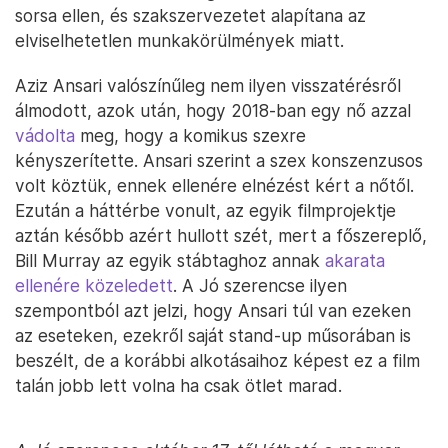
sorsa ellen, és szakszervezetet alapítana az
elviselhetetlen munkakörülmények miatt.
Aziz Ansari valószínűleg nem ilyen visszatérésről
álmodott, azok után, hogy 2018-ban egy nő azzal
vádolta
meg, hogy a komikus szexre
kényszerítette. Ansari szerint a szex konszenzusos
volt köztük, ennek ellenére elnézést kért a nőtől.
Ezután a háttérbe vonult, az egyik filmprojektje
aztán később azért hullott szét, mert a főszereplő,
Bill Murray az egyik stábtaghoz annak
akarata
ellenére közeledett
. A Jó szerencse ilyen
szempontból azt jelzi, hogy Ansari túl van ezeken
az eseteken, ezekről saját stand-up műsorában is
beszélt, de a korábbi alkotásaihoz képest ez a film
talán jobb lett volna ha csak ötlet marad.