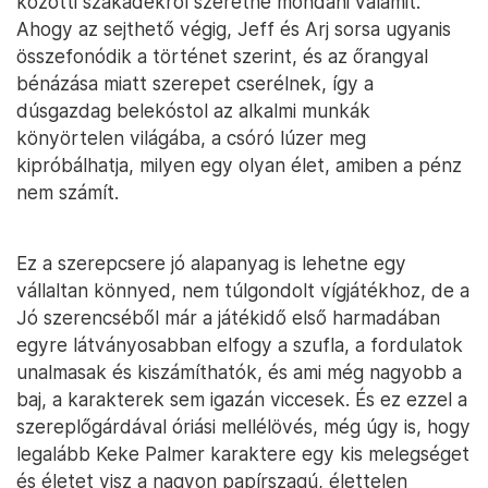
közötti szakadékról szeretne mondani valamit.
Ahogy az sejthető végig, Jeff és Arj sorsa ugyanis
összefonódik a történet szerint, és az őrangyal
bénázása miatt szerepet cserélnek, így a
dúsgazdag belekóstol az alkalmi munkák
könyörtelen világába, a csóró lúzer meg
kipróbálhatja, milyen egy olyan élet, amiben a pénz
nem számít.
Ez a szerepcsere jó alapanyag is lehetne egy
vállaltan könnyed, nem túlgondolt vígjátékhoz, de a
Jó szerencséből már a játékidő első harmadában
egyre látványosabban elfogy a szufla, a fordulatok
unalmasak és kiszámíthatók, és ami még nagyobb a
baj, a karakterek sem igazán viccesek. És ez ezzel a
szereplőgárdával óriási mellélövés, még úgy is, hogy
legalább Keke Palmer karaktere egy kis melegséget
és életet visz a nagyon papírszagú, élettelen