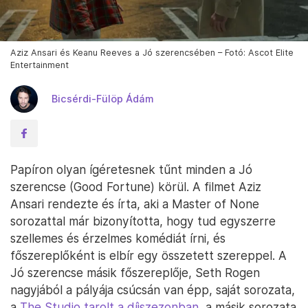
Aziz Ansari és Keanu Reeves a Jó szerencsében – Fotó: Ascot Elite
Entertainment
Bicsérdi-Fülöp Ádám
Papíron olyan ígéretesnek tűnt minden a Jó
szerencse (Good Fortune) körül. A filmet Aziz
Ansari rendezte és írta, aki a Master of None
sorozattal már bizonyította, hogy tud egyszerre
szellemes és érzelmes komédiát írni, és
főszereplőként is elbír egy összetett szereppel. A
Jó szerencse másik főszereplője, Seth Rogen
nagyjából a pályája csúcsán van épp, saját sorozata,
a
The Studio tarolt a díjszezonban
, a másik sorozata