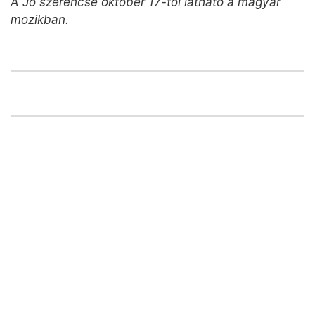
A Jó szerencse október 17-től látható a magyar
mozikban.