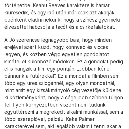
történetbe. Keanu Reeves karaktere is hamar
kiüresedik, és egy idő után már csak azt akarják
poénként eladni nekünk, hogy a színész gyermeki
élvezettel habzsolja a tacót és a csirkefalatokat.
A Jó szerencse legnagyobb baja, hogy minden
erejével azért küzd, hogy könnyed és vicces
legyen, és közben végig egyetlen gondolatot
ismétel el különböző módokon. Ez a gondolat pedig
el is hangzik a film egy pontján: „Jobban kéne
bánnunk a futárokkal”. Ez a mondat a filmben sem
több egy üres szlogennél, egy olyan mondatnál,
mint amit egy kizsákmányoló cég vezetője küldene
ki közleményként, hogy a cége jobb színben tűnjön
fel. Ilyen környezetben viszont nem tudunk
együttérezni a megrekedt alkalmi munkással, sem a
többi szereplővel, például Keke Palmer
karakterével sem, aki legalább valamit tenni akar a