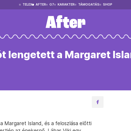
TELEX
AFTER
G7
KARAKTER
TÁMOGATÁS
SHOP
t lengetett a Margaret Is
 Margaret Island, és a feloszlása előtti
ertjén az énekesnő, Lábas Viki egy