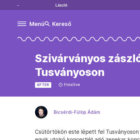
László
Menü
Kereső
Szivárványos zászló
Tusványoson
frissítve
AFTER
Bicsérdi-Fülöp Ádám
Csütörtökön este lépett fel Tusványoson a
egyik utolsó koncertjét adó zenekar konc