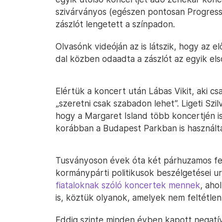
szivárványos (egészen pontosan Progress 
zászlót lengetett a színpadon.
Olvasónk videóján az is látszik, hogy az
dal közben odaadta a zászlót az egyik els
Elértük a koncert után Lábas Vikit, aki c
„szeretni csak szabadon lehet”. Ligeti Sz
hogy a Margaret Island több koncertjén is
korábban a Budapest Parkban is használtá
Tusványoson évek óta két párhuzamos fes
kormánypárti politikusok beszélgetései u
fiataloknak szóló koncertek mennek
, aho
is, köztük olyanok, amelyek nem feltétlen 
Eddig szinte minden évben kapott negat