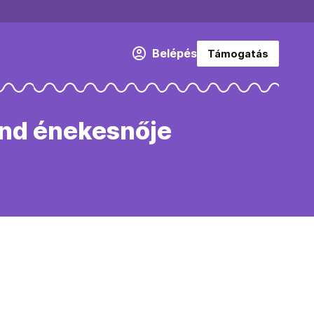
Belépés
Támogatás
land énekesnője