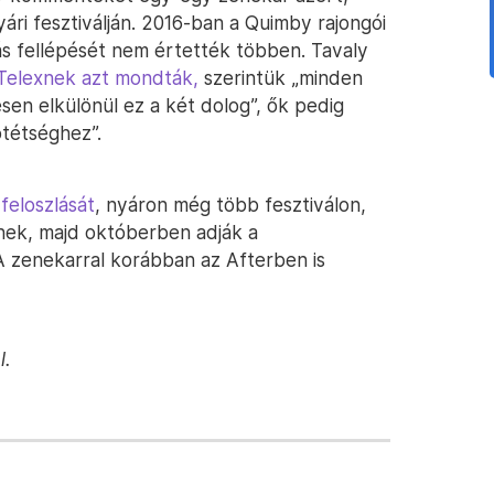
yári fesztiválján. 2016-ban a Quimby rajongói
s fellépését nem értették többen. Tavaly
Telexnek azt mondták,
szerintük „minden
esen elkülönül ez a két dolog”, ők pedig
tétséghez”.
feloszlását
, nyáron még több fesztiválon,
nek, majd októberben adják a
 zenekarral korábban az Afterben is
l.