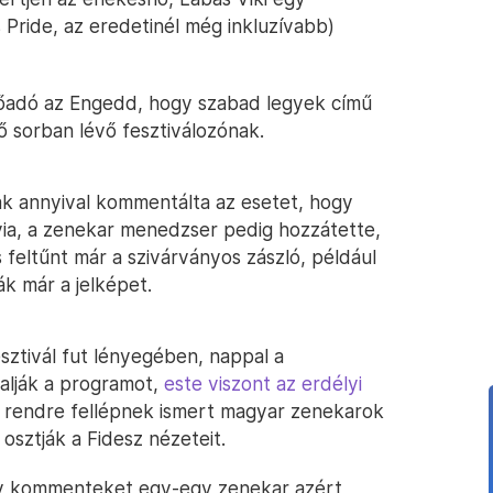
Pride, az eredetinél még inkluzívabb)
 előadó az Engedd, hogy szabad legyek című
ő sorban lévő fesztiválozónak.
sak annyival kommentálta az esetet, hogy
ilvia, a zenekar menedzser pedig hozzátette,
 feltűnt már a szivárványos zászló, például
k már a jelképet.
ztivál fut lényegében, nappal a
ralják a programot,
este viszont az erdélyi
l rendre fellépnek ismert magyar zenekarok
osztják a Fidesz nézeteit.
ív kommenteket egy-egy zenekar azért,