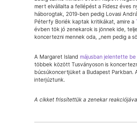
mert elvállalta a fellépést a Fidesz éves n
háborogtak, 2019-ben pedig Lovasi Andrá
Péterfy Boriék kaptak kritikákat, amire a
évben tök jó zenekarok is jönnek ide, telj
koncertezni mennek oda, „nem pedig a sö
A Margaret Island
májusban jelentette be 
többek között Tusványoson is koncertez
búcsúkoncertjüket a Budapest Parkban. A
interjúztunk.
A cikket frissítettük a zenekar reakciójáva