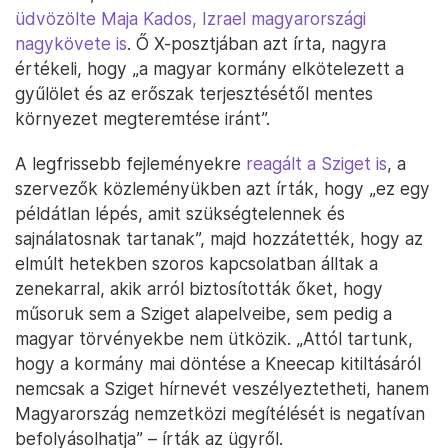
üdvözölte Maja Kados, Izrael magyarországi
nagykövete is
. Ő X-posztjában azt írta, nagyra
értékeli, hogy „a magyar kormány elkötelezett a
gyűlölet és az erőszak terjesztésétől mentes
környezet megteremtése iránt”.
A legfrissebb fejleményekre
reagált a Sziget is
, a
szervezők közleményükben azt írták, hogy „ez egy
példátlan lépés, amit szükségtelennek és
sajnálatosnak tartanak”, majd hozzátették, hogy az
elmúlt hetekben szoros kapcsolatban álltak a
zenekarral, akik arról biztosították őket, hogy
műsoruk sem a Sziget alapelveibe, sem pedig a
magyar törvényekbe nem ütközik. „Attól tartunk,
hogy a kormány mai döntése a Kneecap kitiltásáról
nemcsak a Sziget hírnevét veszélyeztetheti, hanem
Magyarország nemzetközi megítélését is negatívan
befolyásolhatja” – írták az ügyről.