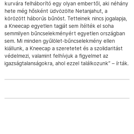
kurvára felháborító egy olyan embertől, aki néhány
hete még hősként üdvözölte Netanjahut, a
körözött háborús bűnöst. Tetteinek nincs jogalapja,
a Kneecap egyetlen tagját sem ítélték el soha
semmilyen bűncselekményért egyetlen országban
sem. Mi minden gyűlölet-bűncselekmény ellen
kiállunk, a Kneecap a szeretetet és a szolidaritást
védelmezi, valamint felhívjuk a figyelmet az
igazságtalanságokra, ahol ezzel találkozunk” – írták.