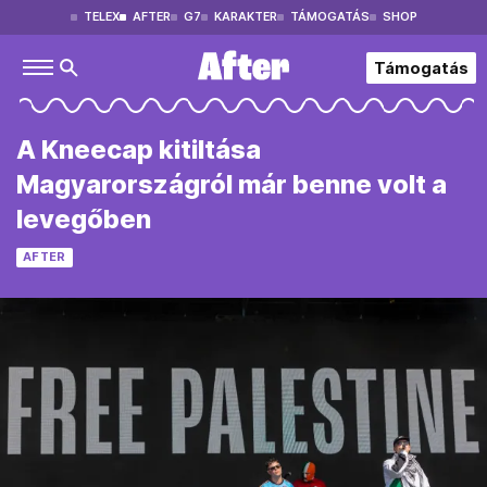
TELEX
AFTER
G7
KARAKTER
TÁMOGATÁS
SHOP
Támogatás
A Kneecap kitiltása
Magyarországról már benne volt a
levegőben
AFTER