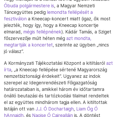
Óbuda polgármestere is
, a Magyar Nemzeti
Táncegyüttes pedig
lemondta fellépését a
fesztiválon
a Kneecap-koncert miatt (igaz, ők most
jelezték, hogy így, hogy a Kneecap koncertje
elmarad,
mégis fellépnének
). Kádár Tamás, a Sziget
főszervezője múlt héten még
azt mondta,
megtartják a koncertet
, szerinte az ügyben „nincs
jó válasz”.
A Kormányzati Tájékoztatási Központ a kitiltásról
azt
írta
, „a Kneecap fellépése sértené Magyarország
nemzetbiztonsági érdekeit”. Ugyanez az indok
szerepel az Idegenrendészeti Főigazgatóság
határozataiban is, amikkel három év időtartamra
önálló beutazási és tartózkodási tilalmat rendeltek
el az együttes mindhárom tagja ellen. A kitiltottak
listáján ott van
J.J. Ó Dochartaigh
,
Liam Óg Ó
hAnnaidh
, és
Naoise Ó Cairealláin
is. A döntést