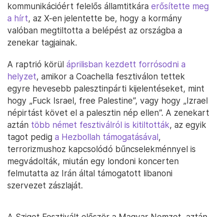
kommunikációért felelős államtitkára
erősítette meg
a hírt
, az X-en jelentette be, hogy a kormány
valóban megtiltotta a belépést az országba a
zenekar tagjainak.
A raptrió körül
áprilisban kezdett forrósodni a
helyzet
, amikor a Coachella fesztiválon tettek
egyre hevesebb palesztinpárti kijelentéseket, mint
hogy „Fuck Israel, free Palestine”, vagy hogy „Izrael
népirtást követ el a palesztin nép ellen”. A zenekart
aztán
több német fesztiválról is kitiltották
, az egyik
tagot pedig
a Hezbollah támogatásával
,
terrorizmushoz kapcsolódó bűncselekménnyel is
megvádolták, miután egy londoni koncerten
felmutatta az Irán által támogatott libanoni
szervezet zászlaját.
A Sziget Fesztivált először a Magyar Nemzet, aztán