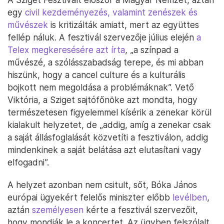
egy
civil kezdeményezés, valamint zenészek és
művészek
is kritizálták amiatt, mert az együttes
fellép náluk. A fesztivál szervezője július elején
a
Telex megkeresésére azt írta
, „a színpad a
művészé, a szólásszabadság terepe, és mi abban
hiszünk, hogy a cancel culture és a kulturális
bojkott nem megoldása a problémáknak”. Vető
Viktória, a Sziget sajtófőnöke azt mondta, hogy
természetesen figyelemmel kísérik a zenekar körül
kialakult helyzetet, de „addig, amíg a zenekar csak
a saját állásfoglalását közvetíti a fesztiválon, addig
mindenkinek a saját belátása azt elutasítani vagy
elfogadni”.
A helyzet azonban nem csitult, sőt, Bóka János
európai ügyekért felelős miniszter előbb
levélben
,
aztán
személyesen
kérte a fesztivál szervezőit,
hogy mondják le a koncertet. Az ügyben felszólalt