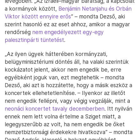
levegőben. „Az izraeli–magyar barátság, a kapcsolat
a kormányok között,
Benjámin Netanjahu és Orbán
Viktor között ennyire erős
” – mondta Dezső, aki
szerint hasonló ez az eset ahhoz, amikor a magyar
rendőrség
nem engedélyezett egy-egy
palesztinpárti tüntetést
.
„Az ilyen ügyek hátterében kormányzati,
belügyminisztériumi döntés áll, ha valaki szerintük
kockázatot jelent, akkor nem engedik be, erre
egyébként joguk van, ezt megtehetik – mondta
Dezső, aki azt is hozzátette, hogy a másik eszköz a
koncertek ellehetetlenítése. – Ilyenkor az illetőt
nem engedik fellépni, vagy végig vegzálják, mint a
neonáci koncertet tavaly decemberben
. Itt nyilván
ennek nem lett volna értelme a Sziget miatt, a
legegyszerűbb az volt, ha nem engedik be őket
nemzetbiztonsági érdekekre hivatkozva” – mondta
Dezső András. Hasonló a helyzet egyébként