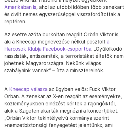
Amerikában is
, ahol az utóbbi időben több zenekart
és civilt nemes egyszerűséggel visszafordítottak a
reptéren.
Az esetre azóta burkoltan reagált Orbán Viktor is,
aki a Kneecap megnevezése nélkül posztolt
a
Harcosok Klubja Facebook-csoportba
. „Gyűlölködő
rasszisták, antiszemiták, a terroristákat éltetők nem
jöhetnek Magyarországra. Nekünk világos
szabályaink vannak” – írta a miniszterelnök.
A
Kneecap válasza
az ügyben velős: Fuck Viktor
Orban. A zenekar az X-en reagált az eseményekre,
közleményükben elnézést kértek a rajongóiktól,
akik a Szigeten akarták megnézni a koncertjüket.
„Orbán Viktor tekintélyelvű kormánya szerint
»nemzetbiztonsági fenyegetést jelentünk«, ami