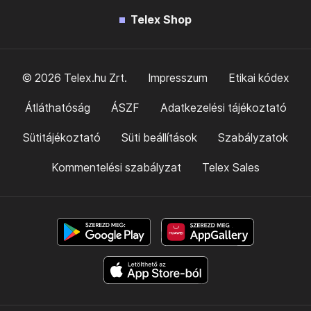
Telex Shop
© 2026 Telex.hu Zrt.
Impresszum
Etikai kódex
Átláthatóság
ÁSZF
Adatkezelési tájékoztató
Sütitájékoztató
Süti beállítások
Szabályzatok
Kommentelési szabályzat
Telex Sales