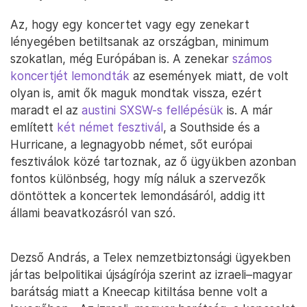
Az, hogy egy koncertet vagy egy zenekart
lényegében betiltsanak az országban, minimum
szokatlan, még Európában is. A zenekar
számos
koncertjét lemondták
az események miatt, de volt
olyan is, amit ők maguk mondtak vissza, ezért
maradt el az
austini SXSW-s fellépésük
is. A már
említett
két német fesztivál
, a Southside és a
Hurricane, a legnagyobb német, sőt európai
fesztiválok közé tartoznak, az ő ügyükben azonban
fontos különbség, hogy míg náluk a szervezők
döntöttek a koncertek lemondásáról, addig itt
állami beavatkozásról van szó.
Dezső András, a Telex nemzetbiztonsági ügyekben
jártas belpolitikai újságírója szerint az izraeli–magyar
barátság miatt a Kneecap kitiltása benne volt a