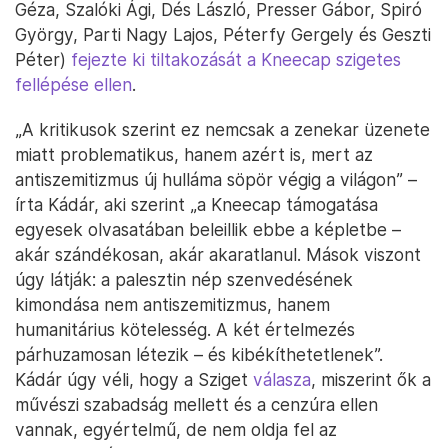
Géza, Szalóki Ági, Dés László, Presser Gábor, Spiró
György, Parti Nagy Lajos, Péterfy Gergely és Geszti
Péter)
fejezte ki tiltakozását a Kneecap szigetes
fellépése ellen
.
„A kritikusok szerint ez nemcsak a zenekar üzenete
miatt problematikus, hanem azért is, mert az
antiszemitizmus új hulláma söpör végig a világon” –
írta Kádár, aki szerint „a Kneecap támogatása
egyesek olvasatában beleillik ebbe a képletbe –
akár szándékosan, akár akaratlanul. Mások viszont
úgy látják: a palesztin nép szenvedésének
kimondása nem antiszemitizmus, hanem
humanitárius kötelesség. A két értelmezés
párhuzamosan létezik – és kibékíthetetlenek”.
Kádár úgy véli, hogy a Sziget
válasza
, miszerint ők a
művészi szabadság mellett és a cenzúra ellen
vannak, egyértelmű, de nem oldja fel az