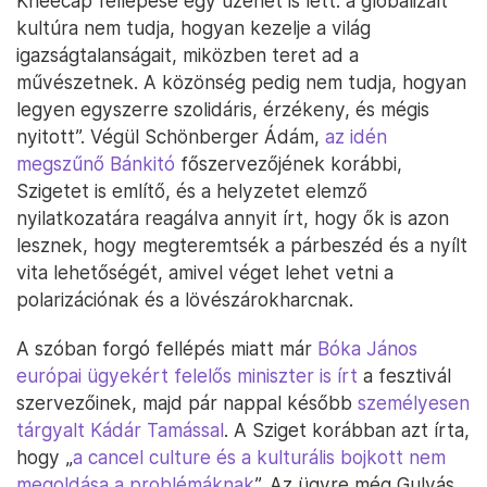
Kneecap fellépése egy üzenet is lett: a globalizált
kultúra nem tudja, hogyan kezelje a világ
igazságtalanságait, miközben teret ad a
művészetnek. A közönség pedig nem tudja, hogyan
legyen egyszerre szolidáris, érzékeny, és mégis
nyitott”. Végül Schönberger Ádám,
az idén
megszűnő Bánkitó
főszervezőjének korábbi,
Szigetet is említő, és a helyzetet elemző
nyilatkozatára reagálva annyit írt, hogy ők is azon
lesznek, hogy megteremtsék a párbeszéd és a nyílt
vita lehetőségét, amivel véget lehet vetni a
polarizációnak és a lövészárokharcnak.
A szóban forgó fellépés miatt már
Bóka János
európai ügyekért felelős miniszter is írt
a fesztivál
szervezőinek, majd pár nappal később
személyesen
tárgyalt Kádár Tamással
. A Sziget korábban azt írta,
hogy „
a cancel culture és a kulturális bojkott nem
megoldása a problémáknak
”. Az ügyre még Gulyás