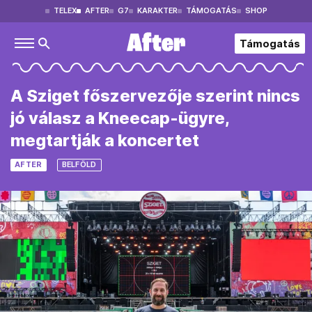
TELEX
AFTER
G7
KARAKTER
TÁMOGATÁS
SHOP
Támogatás
A Sziget főszervezője szerint nincs
jó válasz a Kneecap-ügyre,
megtartják a koncertet
AFTER
BELFÖLD