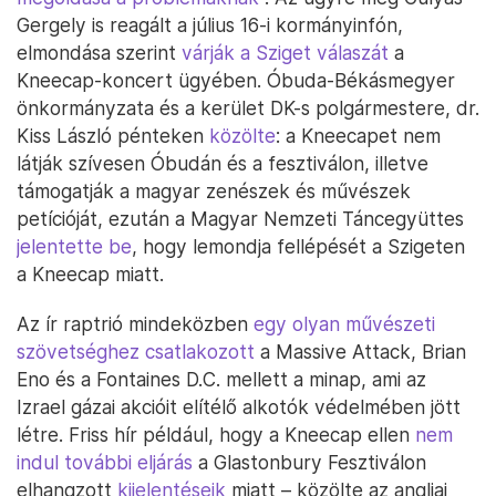
Gergely is reagált a július 16-i kormányinfón,
elmondása szerint
várják a Sziget válaszát
a
Kneecap-koncert ügyében. Óbuda-Békásmegyer
önkormányzata és a kerület DK-s polgármestere, dr.
Kiss László pénteken
közölte
: a Kneecapet nem
látják szívesen Óbudán és a fesztiválon, illetve
támogatják a magyar zenészek és művészek
petícióját, ezután a Magyar Nemzeti Táncegyüttes
jelentette be
, hogy lemondja fellépését a Szigeten
a Kneecap miatt.
Az ír raptrió mindeközben
egy olyan művészeti
szövetséghez csatlakozott
a Massive Attack, Brian
Eno és a Fontaines D.C. mellett a minap, ami az
Izrael gázai akcióit elítélő alkotók védelmében jött
létre. Friss hír például, hogy a Kneecap ellen
nem
indul további eljárás
a Glastonbury Fesztiválon
elhangzott
kijelentéseik
miatt – közölte az angliai