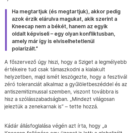
Ha megtartjuk (és megtartjuk), akkor pedig
azok érzik elárulva magukat, akik szerint a
Kneecap nem a békét, hanem az egyik
oldalt képviseli – egy olyan konfliktusban,
amely már így is elviselhetetlenül
polarizált.”
A főszervező úgy hiszi, hogy a Sziget a legmélyebb
értékeire tud csak támaszkodni a kialakult
helyzetben, majd ismét leszögezte, hogy a fesztivál
zéró toleranciát alkalmaz a gyűlöletbeszéddel és az
antiszemitizmussal szemben, viszont továbbra is
hisz a szólásszabadságban. „Mindezt világosan
jeleztük a zenekarnak is” – tette hozzá.
Kádár állásfoglalása végén azt írta, hogy „a