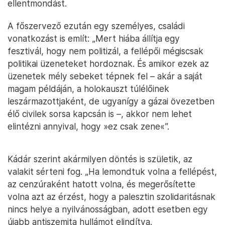
ellentmondást.
A főszervező ezután egy személyes, családi
vonatkozást is említ: „Mert hiába állítja egy
fesztivál, hogy nem politizál, a fellépői mégiscsak
politikai üzeneteket hordoznak. És amikor ezek az
üzenetek mély sebeket tépnek fel – akár a saját
magam példáján, a holokauszt túlélőinek
leszármazottjaként, de ugyanígy a gázai övezetben
élő civilek sorsa kapcsán is –, akkor nem lehet
elintézni annyival, hogy »ez csak zene«”.
Kádár szerint akármilyen döntés is születik, az
valakit sérteni fog. „Ha lemondtuk volna a fellépést,
az cenzúraként hatott volna, és megerősítette
volna azt az érzést, hogy a palesztin szolidaritásnak
nincs helye a nyilvánosságban, adott esetben egy
újabb antiszemita hullámot elindítva.