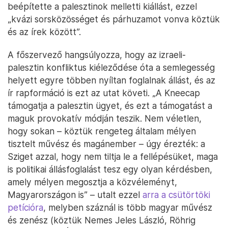
beépítette a palesztinok melletti kiállást, ezzel
„kvázi sorsközösséget és párhuzamot vonva köztük
és az írek között”.
A főszervező hangsúlyozza, hogy az izraeli-
palesztin konfliktus kiéleződése óta a semlegesség
helyett egyre többen nyíltan foglalnak állást, és az
ír rapformáció is ezt az utat követi. „A Kneecap
támogatja a palesztin ügyet, és ezt a támogatást a
maguk provokatív módján teszik. Nem véletlen,
hogy sokan – köztük rengeteg általam mélyen
tisztelt művész és magánember – úgy érezték: a
Sziget azzal, hogy nem tiltja le a fellépésüket, maga
is politikai állásfoglalást tesz egy olyan kérdésben,
amely mélyen megosztja a közvéleményt,
Magyarországon is” – utalt ezzel
arra a csütörtöki
petícióra
, melyben száznál is több magyar művész
és zenész (köztük Nemes Jeles László, Röhrig