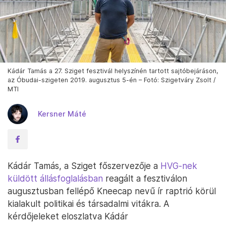
Kádár Tamás a 27. Sziget fesztivál helyszínén tartott sajtóbejáráson,
az Óbudai-szigeten 2019. augusztus 5-én – Fotó: Szigetváry Zsolt /
MTI
Kersner Máté
Kádár Tamás, a Sziget főszervezője a
HVG-nek
küldött állásfoglalásban
reagált a fesztiválon
augusztusban fellépő Kneecap nevű ír raptrió körül
kialakult politikai és társadalmi vitákra. A
kérdőjeleket eloszlatva Kádár