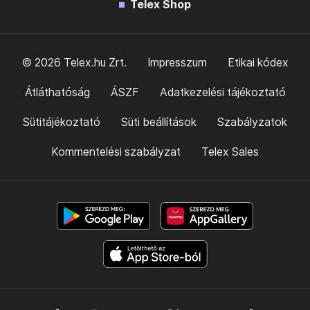
Telex Shop
© 2026 Telex.hu Zrt.
Impresszum
Etikai kódex
Átláthatóság
ÁSZF
Adatkezelési tájékoztató
Sütitájékoztató
Süti beállítások
Szabályzatok
Kommentelési szabályzat
Telex Sales