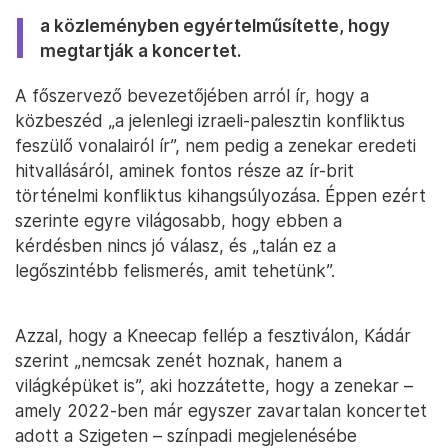
a közleményben egyértelműsítette, hogy
megtartják a koncertet.
A főszervező bevezetőjében arról ír, hogy a
közbeszéd „a jelenlegi izraeli-palesztin konfliktus
feszülő vonalairól ír”, nem pedig a zenekar eredeti
hitvallásáról, aminek fontos része az ír-brit
történelmi konfliktus kihangsúlyozása. Éppen ezért
szerinte egyre világosabb, hogy ebben a
kérdésben nincs jó válasz, és „talán ez a
legőszintébb felismerés, amit tehetünk”.
Azzal, hogy a Kneecap fellép a fesztiválon, Kádár
szerint „nemcsak zenét hoznak, hanem a
világképüket is”, aki hozzátette, hogy a zenekar –
amely 2022-ben már egyszer zavartalan koncertet
adott a Szigeten – színpadi megjelenésébe