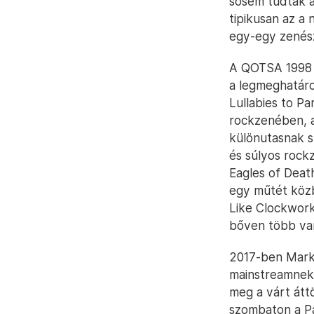
sosem tudtak a
tipikusan az a 
egy-egy zenész
A QOTSA 1998 é
a legmeghatáro
Lullabies to Pa
rockzenében, a 
különutasnak s
és súlyos rock
Eagles of Deat
egy műtét közb
Like Clockwork
bőven több va
2017-ben Mark
mainstreamnek 
meg a várt átt
szombaton a Pa