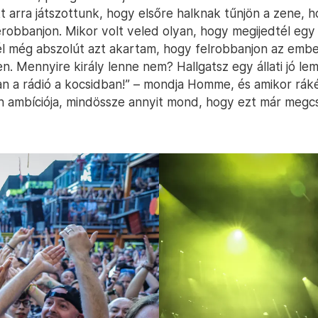
t arra játszottunk, hogy elsőre halknak tűnjön a zene, 
robbanjon. Mikor volt veled olyan, hogy megijedtél egy
l még abszolút azt akartam, hogy felrobbanjon az emb
n. Mennyire király lenne nem? Hallgatsz egy állati jó lem
n a rádió a kocsidban!” – mondja Homme, és amikor rá
n ambíciója, mindössze annyit mond, hogy ezt már megcs