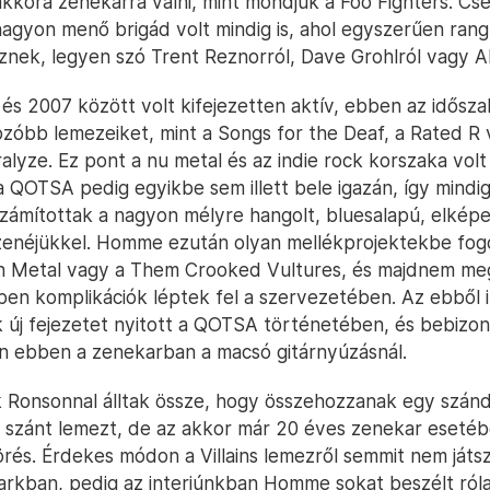
kkora zenekarrá válni, mint mondjuk a Foo Fighters. C
nagyon menő brigád volt mindig is, ahol egyszerűen rang 
nek, legyen szó Trent Reznorról, Dave Grohlról vagy Al
s 2007 között volt kifejezetten aktív, ebben az idősza
zóbb lemezeiket, mint a Songs for the Deaf, a Rated R 
ralyze. Ez pont a nu metal és az indie rock korszaka volt
QOTSA pedig egyikbe sem illett bele igazán, így mindig i
zámítottak a nagyon mélyre hangolt, bluesalapú, elkép
zenéjükkel. Homme ezután olyan mellékprojektekbe fogo
h Metal vagy a Them Crooked Vultures, és majdnem meg
en komplikációk léptek fel a szervezetében. Az ebből 
 új fejezetet nyitott a QOTSA történetében, és bebizon
n ebben a zenekarban a macsó gitárnyúzásnál.
 Ronsonnal álltak össze, hogy összehozzanak egy szán
szánt lemezt, de az akkor már 20 éves zenekar esetéb
örés. Érdekes módon a Villains lemezről semmit nem játs
rkban, pedig az interjúnkban Homme sokat beszélt róla. 