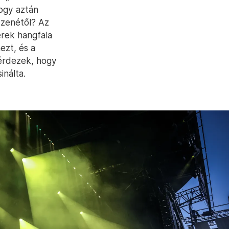
hogy aztán
 zenétől? Az
erek hangfala
ezt, és a
kérdezek, hogy
inálta.