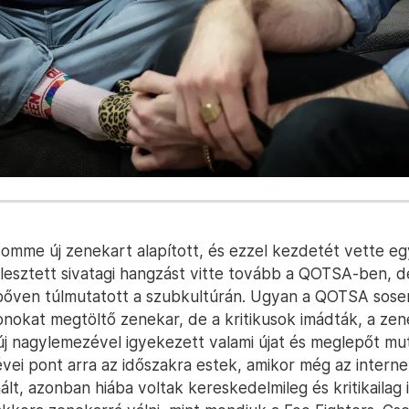
omme új zenekart alapított, és ezzel kezdetét vette egy
jlesztett sivatagi hangzást vitte tovább a QOTSA-ben, de
bőven túlmutatott a szubkultúrán. Ugyan a QOTSA sose
ionokat megtöltő zenekar, de a kritikusok imádták, a ze
j nagylemezével igyekezett valami újat és meglepőt mut
vei pont arra az időszakra estek, amikor még az internet
lt, azonban hiába voltak kereskedelmileg és kritikailag i