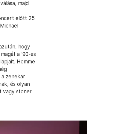
válása, majd
ncert előtt 25
 Michael
azután, hogy
i magát a ’90-es
alapjait. Homme
még
: a zenekar
ak, és olyan
t vagy stoner