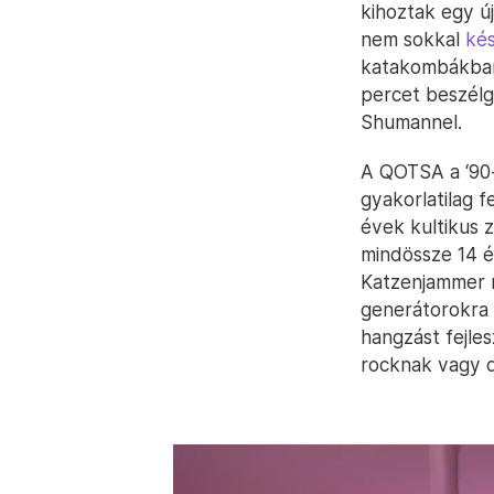
kihoztak egy ú
nem sokkal
ké
katakombákban 
percet beszélg
Shumannel.
A QOTSA a ‘90
gyakorlatilag f
évek kultikus 
mindössze 14 é
Katzenjammer n
generátorokra 
hangzást fejle
rocknak vagy d