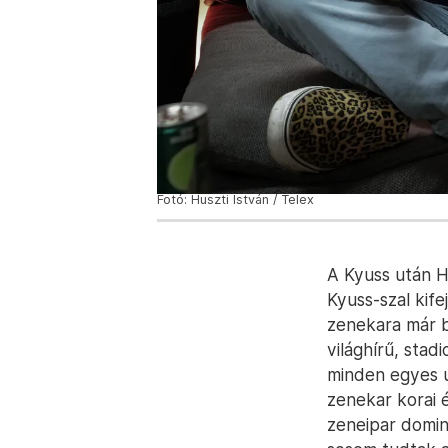
Fotó: Huszti István / Telex
A Kyuss után H
Kyuss-szal kife
zenekara már 
világhírű, stad
minden egyes ú
zenekar korai é
zeneipar dominá