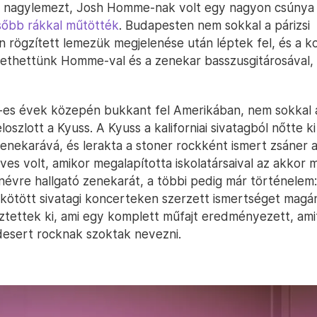
j nagylemezt, Josh Homme-nak volt egy nagyon csúnya 
sőbb rákkal műtötték
. Budapesten nem sokkal a párizsi
rögzített lemezük megjelenése után léptek fel, és a ko
ethettünk Homme-val és a zenekar basszusgitárosával,
-es évek közepén bukkant fel Amerikában, nem sokkal 
eloszlott a Kyuss. A Kyuss a kaliforniai sivatagból nőtte k
zenekarává, és lerakta a stoner rockként ismert zsáner 
ves volt, amikor megalapította iskolatársaival az akkor 
évre hallgató zenekarát, a többi pedig már történelem
kötött sivatagi koncerteken szerzett ismertséget magán
sztettek ki, ami egy komplett műfajt eredményezett, ami
esert rocknak szoktak nevezni.