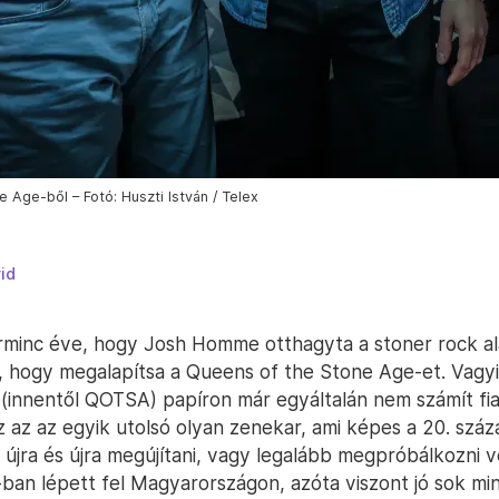
ge-ből – Fotó: Huszti István / Telex
id
rminc éve, hogy Josh Homme otthagyta a stoner rock a
, hogy megalapítsa a Queens of the Stone Age-et. Vagy
(innentől QOTSA) papíron már egyáltalán nem számít fia
ez az az egyik utolsó olyan zenekar, ami képes a 20. szá
 újra és újra megújítani, vagy legalább megpróbálkozni v
ban lépett fel Magyarországon, azóta viszont jó sok mi