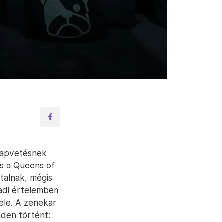
lapvetésnek
is a Queens of
talnak, mégis
zadi értelemben
ele. A zenekar
nden történt: