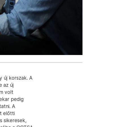
 új korszak. A
 az új
m volt
nekar pedig
atni. A
 előtti
s sikeresek,