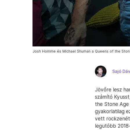
Josh Homme és Michael Shuman a Queens of the Stone A
Sajó Dáv
Jövőre lesz ha
számító Kyusst
the Stone Age 
gyakorlatilag 
vett rockzenét
legutóbb 2018-