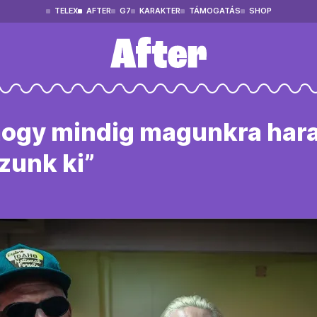
TELEX
AFTER
G7
KARAKTER
TÁMOGATÁS
SHOP
ogy mindig magunkra harag
zunk ki”