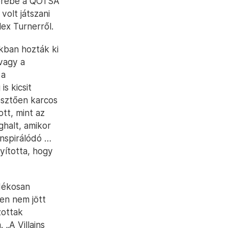
serébe a QOTSA
volt játszani
ex Turnerről.
kban hozták ki
vagy a
 a
s kicsit
esztően karcos
tt, mint az
halt, amikor
inspirálódó …
yította, hogy
dékosan
en nem jött
zottak
„A Villains