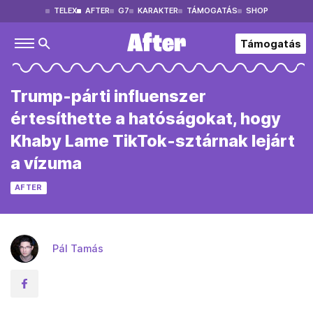
TELEX
AFTER
G7
KARAKTER
TÁMOGATÁS
SHOP
Támogatás
Trump-párti influenszer
értesíthette a hatóságokat, hogy
Khaby Lame TikTok-sztárnak lejárt
a vízuma
AFTER
Pál Tamás