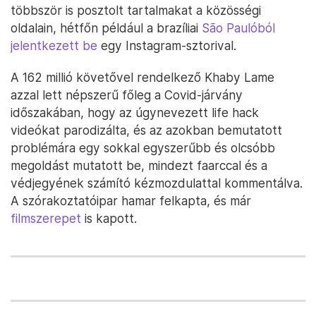
többször is posztolt tartalmakat a közösségi
oldalain, hétfőn például a brazíliai
São Paulóból
jelentkezett be
egy Instagram-sztorival.
A 162 millió követővel rendelkező Khaby Lame
azzal lett népszerű főleg a Covid-járvány
időszakában, hogy az úgynevezett life hack
videókat parodizálta, és az azokban bemutatott
problémára egy sokkal egyszerűbb és olcsóbb
megoldást mutatott be, mindezt faarccal és a
védjegyének számító kézmozdulattal kommentálva.
A szórakoztatóipar hamar felkapta, és már
filmszerepet
is kapott.