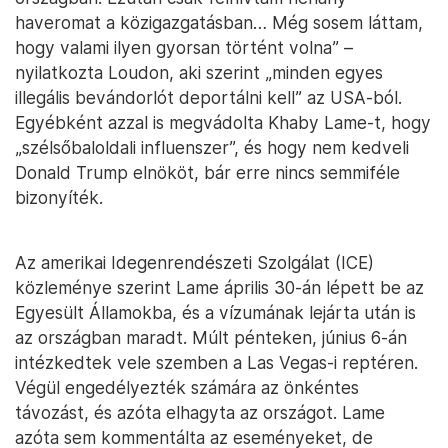
haveromat a közigazgatásban… Még sosem láttam,
hogy valami ilyen gyorsan történt volna” –
nyilatkozta Loudon, aki szerint „minden egyes
illegális bevándorlót deportálni kell” az USA-ból.
Egyébként azzal is megvádolta Khaby Lame-t, hogy
„szélsőbaloldali influenszer”, és hogy nem kedveli
Donald Trump elnököt, bár erre nincs semmiféle
bizonyíték.
Az amerikai Idegenrendészeti Szolgálat (ICE)
közleménye szerint Lame április 30-án lépett be az
Egyesült Államokba, és a vízumának lejárta után is
az országban maradt. Múlt pénteken, június 6-án
intézkedtek vele szemben a Las Vegas-i reptéren.
Végül engedélyezték számára az önkéntes
távozást, és azóta elhagyta az országot. Lame
azóta sem kommentálta az eseményeket, de