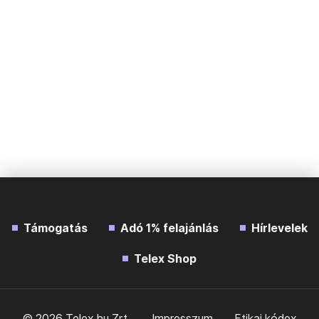
Támogatás
Adó 1% felajánlás
Hírlevelek
Telex Shop
© 2026 Telex.hu Zrt.
Impresszum
Etikai kódex