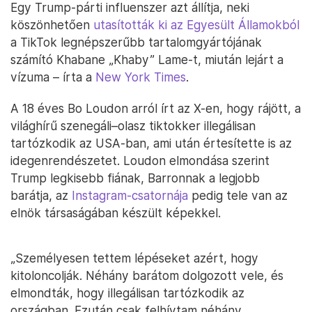
Egy Trump-párti influenszer azt állítja, neki
köszönhetően
utasították ki az Egyesült Államokból
a TikTok legnépszerűbb tartalomgyártójának
számító Khabane „Khaby” Lame-t, miután lejárt a
vízuma – írta a
New York Times
.
A 18 éves Bo Loudon arról írt az X-en, hogy rájött, a
világhírű szenegáli–olasz tiktokker illegálisan
tartózkodik az USA-ban, ami után értesítette is az
idegenrendészetet. Loudon elmondása szerint
Trump legkisebb fiának, Barronnak a legjobb
barátja, az
Instagram-csatornája
pedig tele van az
elnök társaságában készült képekkel.
„Személyesen tettem lépéseket azért, hogy
kitoloncolják. Néhány barátom dolgozott vele, és
elmondták, hogy illegálisan tartózkodik az
országban. Ezután csak felhívtam néhány