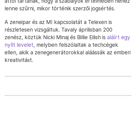
attól tartanak, hogy a szabályok értelmében nehéz
lenne szűrni, mikor történik szerzői jogsértés.
A zeneipar és az MI kapcsolatát a Telexen is
részletesen vizsgáltuk. Tavaly áprilisban 200
zenész, köztük Nicki Minaj és Billie Eilish is
aláírt egy
nyílt levelet
, melyben felszólaltak a techcégek
ellen, akik a zenegenerátorokkal aláássák az emberi
kreativitást.