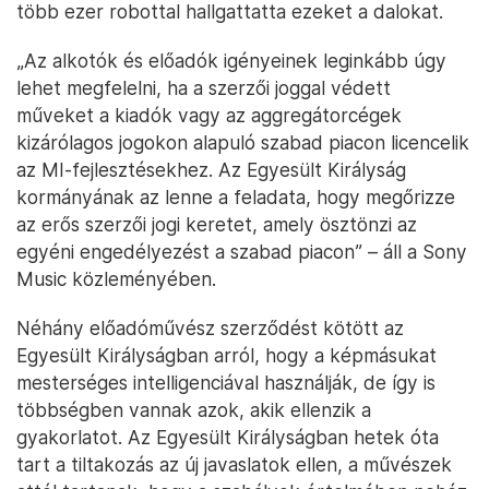
több ezer robottal hallgattatta ezeket a dalokat.
„Az alkotók és előadók igényeinek leginkább úgy
lehet megfelelni, ha a szerzői joggal védett
műveket a kiadók vagy az aggregátorcégek
kizárólagos jogokon alapuló szabad piacon licencelik
az MI-fejlesztésekhez. Az Egyesült Királyság
kormányának az lenne a feladata, hogy megőrizze
az erős szerzői jogi keretet, amely ösztönzi az
egyéni engedélyezést a szabad piacon” – áll a Sony
Music közleményében.
Néhány előadóművész szerződést kötött az
Egyesült Királyságban arról, hogy a képmásukat
mesterséges intelligenciával használják, de így is
többségben vannak azok, akik ellenzik a
gyakorlatot. Az Egyesült Királyságban hetek óta
tart a tiltakozás az új javaslatok ellen, a művészek