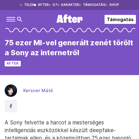
TELEX
AFTER
G7
KARAKTER
TÁMOGATÁS
SHOP
Támogatás
75 ezer MI-vel generált zenét törölt
a Sony az internetről
AFTER
Kersner Máté
A Sony felvette a harcot a mesterséges
intelligenciás eszközökkel készült deepfake-
tartalmak ellen, és a közelmúltban 75 ezer hasonló