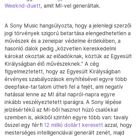
Weeknd-duett
, amit MI-vel generáltak.
A Sony Music hangsúlyozta, hogy a jelenlegi szerzői
jogi törvények szigorú betartása elengedhetetlen a
művészek és a zeneipar védelme érdekében, a
hasonló dalok pedig „közvetlen kereskedelmi
károkat okoztak az előadóknak, köztük az Egyesült
Királyságban élő művészeknek.” A cég
figyelmeztetett, hogy az Egyesült Királyságban
érvényes szabályozások enyhítésével egyre több
deepfake-tartalom ütheti fel a fejét, ami negatív
hatással lenne az MI által napról-napra egyre
inkább veszélyeztetett iparágra. A Sony lépése
jelzésértékű az MI-ből hasznot húzó csalókkal
szemben is, akikből szintén egyre több van: tavaly
ősszel egy férfi
12 millió dollárt keresett
azzal, hogy
mesterséges intelligenciával generált zenét, majd