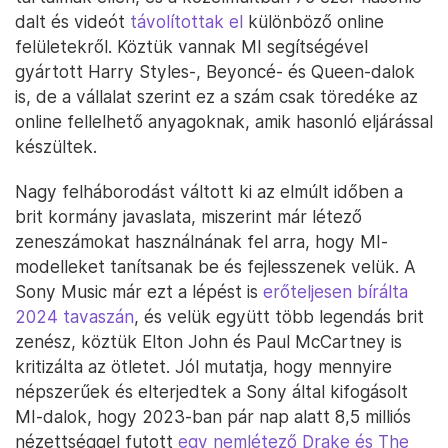
dalt és videót
távolítottak el
különböző online
felületekről. Köztük vannak MI segítségével
gyártott Harry Styles-, Beyoncé- és Queen-dalok
is, de a vállalat szerint ez a szám csak töredéke az
online fellelhető anyagoknak, amik hasonló eljárással
készültek.
Nagy felháborodást váltott ki az elmúlt időben a
brit kormány javaslata, miszerint már létező
zeneszámokat használnának fel arra, hogy MI-
modelleket tanítsanak be és fejlesszenek velük. A
Sony Music már ezt a lépést is
erőteljesen bírálta
2024 tavaszán
, és velük együtt több legendás brit
zenész, köztük Elton John és Paul McCartney is
kritizálta az ötletet. Jól mutatja, hogy mennyire
népszerűek és elterjedtek a Sony által kifogásolt
MI-dalok, hogy 2023-ban pár nap alatt 8,5 milliós
nézettséggel futott
egy nemlétező Drake és The