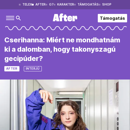
TELEX
AFTER
G7
KARAKTER
TÁMOGATÁS
SHOP
Támogatás
Cserihanna: Miért ne mondhatnám
ki a dalomban, hogy takonyszagú
gecipúder?
AFTER
INTERJÚ