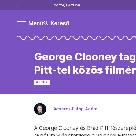
Berta, Bettina
Menü
Kereső
George Clooney taga
Pitt-tel közös filmér
AFTER
Bicsérdi-Fülöp Ádám
A George Clooney és Brad Pitt főszereplé
akciófilm világpremierje a Velencei Filmfesz