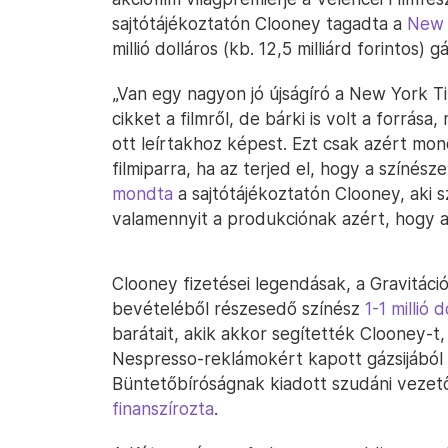
sajtótájékoztatón Clooney tagadta a
New 
millió dolláros (kb. 12,5 milliárd forintos) g
„Van egy nagyon jó újságíró a New York Ti
cikket a filmről, de bárki is volt a forrás
ott leírtakhoz képest. Ezt csak azért mo
filmiparra, ha az terjed el, hogy a színés
mondta
a sajtótájékoztatón Clooney, aki s
valamennyit a produkciónak azért, hogy a 
Clooney fizetései legendásak, a Gravitáció
bevételéből részesedő színész
1-1 millió
barátait, akik akkor segítették Clooney-t
Nespresso-reklámokért kapott gázsijából
Büntetőbíróságnak kiadott szudáni vezet
finanszírozta
.