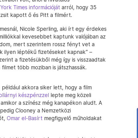
York Times információját
arról, hogy 35
ázsit kapott ő és Pitt a filmért.
mesnál, Nicole Sperling, aki írt egy érdekes
a, milliókkal kevesebbet kaptunk valójában az
ndom, mert szerintem rossz fényt vet a
zek ilyen léptékű fizetéseket kapnak” –
zerint a fizetésükből még így is visszaadtak
filmet több moziban is játszhassák.
 például akkora siker lett, hogy a film
 dollárnyi készpénzzel
lepte meg közeli
, amikor a színész még kanapékon aludt. A
 pedig Clooney a Nemzetközi
őt,
Omar el-Basírt
megfigyelő műholdakat