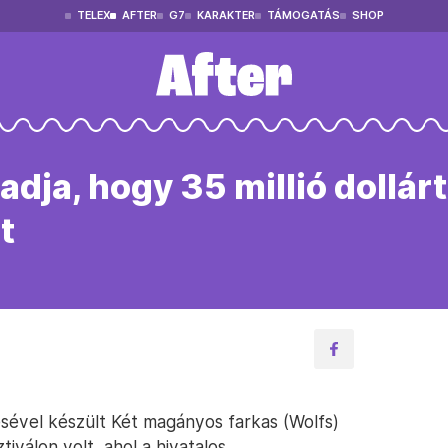
TELEX
AFTER
G7
KARAKTER
TÁMOGATÁS
SHOP
dja, hogy 35 millió dollárt
t
sével készült Két magányos farkas (Wolfs)
tiválon volt, ahol a hivatalos