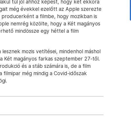
akul túl jól ahhoz képest, hogy két ekkora
jogait még évekkel ezelőtt az Apple szerezte
e producerként a filmbe, hogy mozikban is
 Apple nemrég közölte, hogy a Két magányos
érhető mindössze egy héttel a film
n lesznek mozis vetítései, mindenhol máshol
 a Két magányos farkas szeptember 27-től.
odukció és a stáb számára is, de a film
a filmipar még mindig a Covid-időszak
gi.