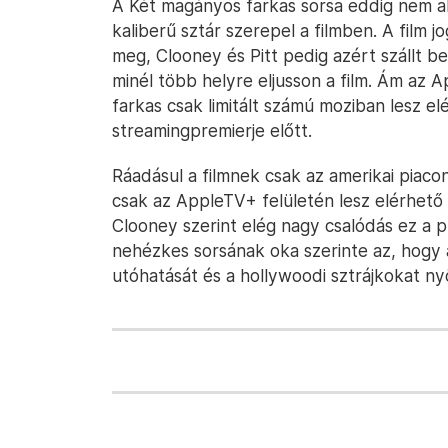
A Két magányos farkas sorsa eddig nem al
kaliberű sztár szerepel a filmben. A film 
meg, Clooney és Pitt pedig azért szállt b
minél több helyre eljusson a film. Ám az
farkas csak limitált számú moziban lesz el
streamingpremierje előtt.
Ráadásul a filmnek csak az amerikai piaco
csak az AppleTV+ felületén lesz elérhető
Clooney szerint elég nagy csalódás ez a pr
nehézkes sorsának oka szerinte az, hogy 
utóhatását és a hollywoodi sztrájkokat nyö