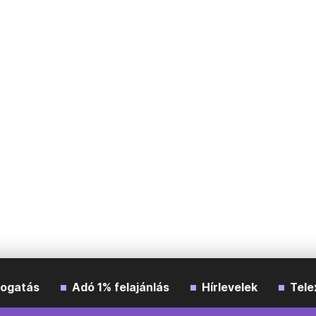
ogatás
Adó 1% felajánlás
Hírlevelek
Tele