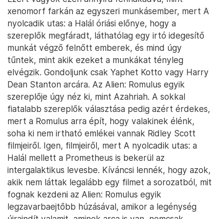
xenomorf farkán az egyszeri munkásember, mert A
nyolcadik utas: a Halál óriási előnye, hogy a
szereplők megfáradt, láthatólag egy irtó idegesítő
munkát végző felnőtt emberek, és mind úgy
tűntek, mint akik ezeket a munkákat tényleg
elvégzik. Gondoljunk csak Yaphet Kotto vagy Harry
Dean Stanton arcára. Az Alien: Romulus egyik
szereplője úgy néz ki, mint Azahriah. A sokkal
fiatalabb szereplők választása pedig azért érdekes,
mert a Romulus arra épít, hogy valakinek élénk,
soha ki nem irtható emlékei vannak Ridley Scott
filmjeiről. Igen, filmjeiről, mert A nyolcadik utas: a
Halál mellett a Prometheus is bekerül az
intergalaktikus levesbe. Kíváncsi lennék, hogy azok,
akik nem láttak legalább egy filmet a sorozatból, mit
fognak kezdeni az Alien: Romulus egyik
legzavarbaejtőbb húzásával, amikor a legénység
újraindít valamit, aminek arca is van, nemcsak