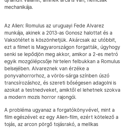
mechanikája.
Az Alien: Romulus az uruguayi Fede Alvarez
munkája, akinek a 2013-as Gonosz halottat és a
Vaksötétet is köszönhetjük. Akárcsak az utóbbit,
ezt a filmet is Magyarországon forgatták, úgyhogy
senki se lepődjön meg akkor, amikor a 2-es metró
egyik mozgólépcsője hirtelen felbukkan a Romulus
belsejében. Alvareznek van érzéke a
ponyvahorrorhoz, a vörös-sárga színben úszó
trancsírozáshoz, és szereti bőségesen adagolni is
azokat a testnedveket, amiktől el lehetnek szokva
a modern mozis horror rajongói.
A probléma ugyanaz a forgatókönyvével, mint a
film egészével: ez egy Alien-film, ezért kötelező a
tojás, az arcon pörgő tojásrakó, a mellkas