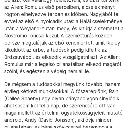
az Alien: Romulus első perceiben, a cselekményt
rögtön elhelyezve térben és időben. Nagyjából fél
évvel az első A nyolcadik utas: a Halál cselekménye
után a Weyland-Yutani megy, és kitúrja a szemetet a
Nostromo roncsai közül. A szeméttúrás közben
persze megtalálják az első xenomorfot, amit Ripley
kiküldött az űrbe, a tudósok pedig kifejtik az
űrdzsuvából, és elkezdik vizsgálgatni azt. Az Alien:
Romulus már a legelső pillanataiban elkezd magáról
szólni, és egészen a végéig nem áll le.
De mégsem a tudósokkal megyünk tovább, hanem
elvileg kétkezi munkásokkal. A főszereplőnk, Rain
(Cailee Spaeny) egy olyan bányabolygón sínylődik,
ahol sosem kel fel a nap, de szerencsére ott van
maga mellett az értelmi fogyatékosság jeleit mutató
android, Andy (David Jonsson), aki óvja minden
pillanatában, és béna szóvicceivel beragyogja a