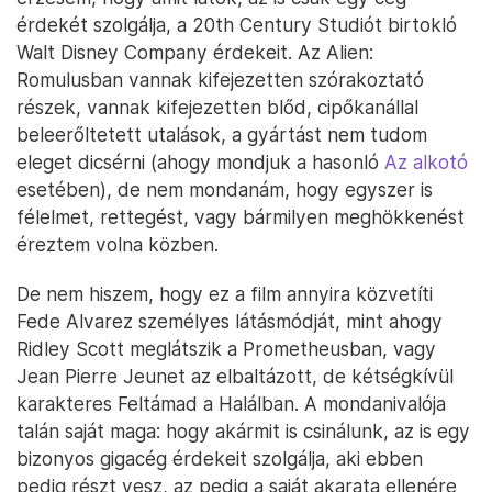
érdekét szolgálja, a 20th Century Studiót birtokló
Walt Disney Company érdekeit. Az Alien:
Romulusban vannak kifejezetten szórakoztató
részek, vannak kifejezetten blőd, cipőkanállal
beleerőltetett utalások, a gyártást nem tudom
eleget dicsérni (ahogy mondjuk a hasonló
Az alkotó
esetében), de nem mondanám, hogy egyszer is
félelmet, rettegést, vagy bármilyen meghökkenést
éreztem volna közben.
De nem hiszem, hogy ez a film annyira közvetíti
Fede Alvarez személyes látásmódját, mint ahogy
Ridley Scott meglátszik a Prometheusban, vagy
Jean Pierre Jeunet az elbaltázott, de kétségkívül
karakteres Feltámad a Halálban. A mondanivalója
talán saját maga: hogy akármit is csinálunk, az is egy
bizonyos gigacég érdekeit szolgálja, aki ebben
pedig részt vesz, az pedig a saját akarata ellenére