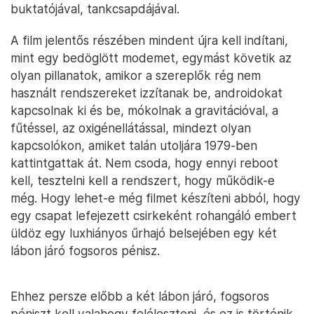
buktatójával, tankcsapdájával.
A film jelentős részében mindent újra kell indítani,
mint egy bedöglött modemet, egymást követik az
olyan pillanatok, amikor a szereplők rég nem
használt rendszereket izzítanak be, androidokat
kapcsolnak ki és be, mókolnak a gravitációval, a
fűtéssel, az oxigénellátással, mindezt olyan
kapcsolókon, amiket talán utoljára 1979-ben
kattintgattak át. Nem csoda, hogy ennyi reboot
kell, tesztelni kell a rendszert, hogy működik-e
még. Hogy lehet-e még filmet készíteni abból, hogy
egy csapat lefejezett csirkeként rohangáló embert
üldöz egy luxhiányos űrhajó belsejében egy két
lábon járó fogsoros pénisz.
Ehhez persze előbb a két lábon járó, fogsoros
péniszt kell valahogy feléleszteni, és ez is történik