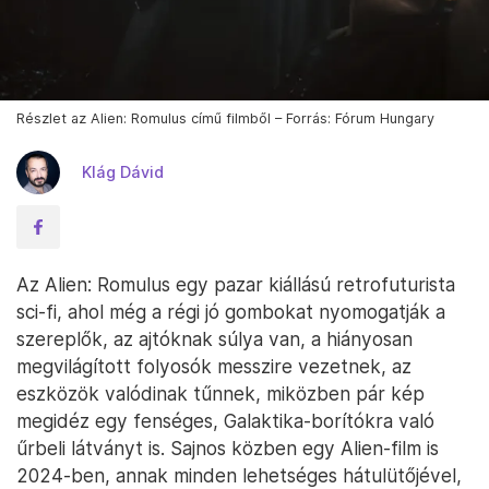
Részlet az Alien: Romulus című filmből – Forrás: Fórum Hungary
Klág Dávid
Az Alien: Romulus egy pazar kiállású retrofuturista
sci-fi, ahol még a régi jó gombokat nyomogatják a
szereplők, az ajtóknak súlya van, a hiányosan
megvilágított folyosók messzire vezetnek, az
eszközök valódinak tűnnek, miközben pár kép
megidéz egy fenséges, Galaktika-borítókra való
űrbeli látványt is. Sajnos közben egy Alien-film is
2024-ben, annak minden lehetséges hátulütőjével,