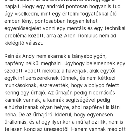
napjait. Hogy egy android pontosan hogyan is tud
úgy viselkedni, mint egy értelmi fogyatékkal élő
emberi lény, pontosabban hogyan lehet
egyenlőségjelet vonni egy mentális és egy technikai
probléma között, arra az Alien: Romulus nem ad
kielégítő választ.
Rain és Andy nem akarnak a bányabolygón,
napfény nélkül meghalni, úgyhogy belemennek egy
szedett-vedett melóba: a haverjaik, akik egytől
egyik influenszereknek tűnnek, és nem kétkezi
munkásoknak, észrevették, hogy a bolygó felett
kering egy űrhajó. Az űrhajón pedig hibernációs
kamrák vannak, a kamrák segítségével pedig
elhúzhatnának olyan helyre, ahol napfényt is látni
néha. De az űrhajóról kiderül, hogy egyenesen
űrállomás, és ahogy ilyenkor a műfajhoz illik, nem is
teljesen kong az ürességtől. Hanem vannak még ott