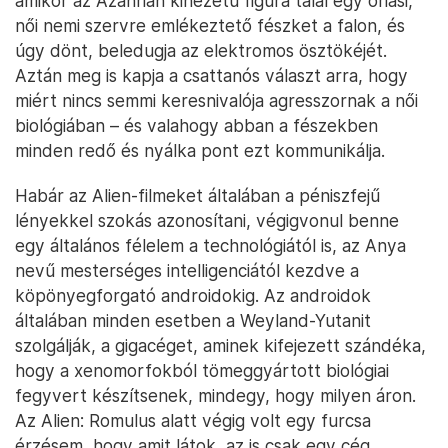
amikor az Azahriah kinézetű figura talál egy óriási,
női nemi szervre emlékeztető fészket a falon, és
úgy dönt, beledugja az elektromos ösztökéjét.
Aztán meg is kapja a csattanós választ arra, hogy
miért nincs semmi keresnivalója agresszornak a női
biológiában – és valahogy abban a fészekben
minden redő és nyálka pont ezt kommunikálja.
Habár az Alien-filmeket általában a péniszfejű
lényekkel szokás azonosítani, végigvonul benne
egy általános félelem a technológiától is, az Anya
nevű mesterséges intelligenciától kezdve a
köpönyegforgató androidokig. Az androidok
általában minden esetben a Weyland-Yutanit
szolgálják, a gigacéget, aminek kifejezett szándéka,
hogy a xenomorfokból tömeggyártott biológiai
fegyvert készítsenek, mindegy, hogy milyen áron.
Az Alien: Romulus alatt végig volt egy furcsa
érzésem, hogy amit látok, az is csak egy cég