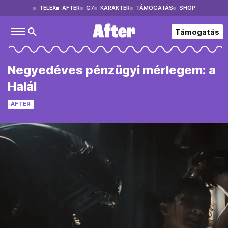
TELEX
AFTER
G7
KARAKTER
TÁMOGATÁS
SHOP
Támogatás
Negyedéves pénzügyi mérlegem: a
Halál
AFTER