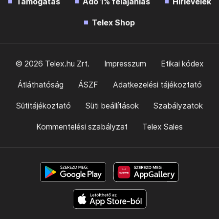
Támogatás
Adó 1% felajánlás
Hírlevelek
Telex Shop
© 2026 Telex.hu Zrt.
Impresszum
Etikai kódex
Átláthatóság
ÁSZF
Adatkezelési tájékoztató
Sütitájékoztató
Süti beállítások
Szabályzatok
Kommentelési szabályzat
Telex Sales