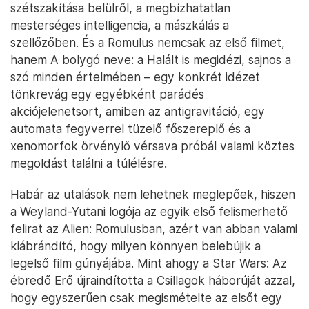
szétszakítása belülről, a megbízhatatlan
mesterséges intelligencia, a mászkálás a
szellőzőben. És a Romulus nemcsak az első filmet,
hanem A bolygó neve: a Halált is megidézi, sajnos a
szó minden értelmében – egy konkrét idézet
tönkrevág egy egyébként parádés
akciójelenetsort, amiben az antigravitáció, egy
automata fegyverrel tüzelő főszereplő és a
xenomorfok örvénylő vérsava próbál valami köztes
megoldást találni a túlélésre.
Habár az utalások nem lehetnek meglepőek, hiszen
a Weyland-Yutani logója az egyik első felismerhető
felirat az Alien: Romulusban, azért van abban valami
kiábrándító, hogy milyen könnyen belebújik a
legelső film gúnyájába. Mint ahogy a Star Wars: Az
ébredő Erő újraindította a Csillagok háborúját azzal,
hogy egyszerűen csak megismételte az elsőt egy