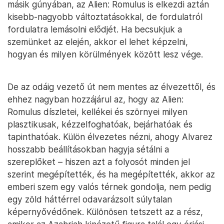
másik gúnyában, az Alien: Romulus is elkezdi aztán
kisebb-nagyobb változtatásokkal, de fordulatról
fordulatra lemásolni elődjét. Ha becsukjuk a
szemünket az elején, akkor el lehet képzelni,
hogyan és milyen körülmények között lesz vége.
De az odáig vezető út nem mentes az élvezettől, és
ehhez nagyban hozzájárul az, hogy az Alien:
Romulus díszletei, kellékei és szörnyei milyen
plasztikusak, kézzelfoghatóak, bejárhatóak és
tapinthatóak. Külön élvezetes nézni, ahogy Alvarez
hosszabb beállításokban hagyja sétálni a
szereplőket – hiszen azt a folyosót minden jel
szerint megépítették, és ha megépítették, akkor az
emberi szem egy valós térnek gondolja, nem pedig
egy zöld háttérrel odavarázsolt súlytalan
képernyővédőnek. Különösen tetszett az a rész,