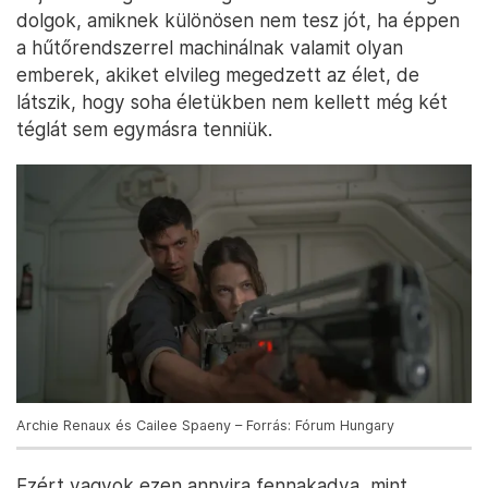
dolgok, amiknek különösen nem tesz jót, ha éppen
a hűtőrendszerrel machinálnak valamit olyan
emberek, akiket elvileg megedzett az élet, de
látszik, hogy soha életükben nem kellett még két
téglát sem egymásra tenniük.
Archie Renaux és Cailee Spaeny – Forrás: Fórum Hungary
Ezért vagyok ezen annyira fennakadva, mint