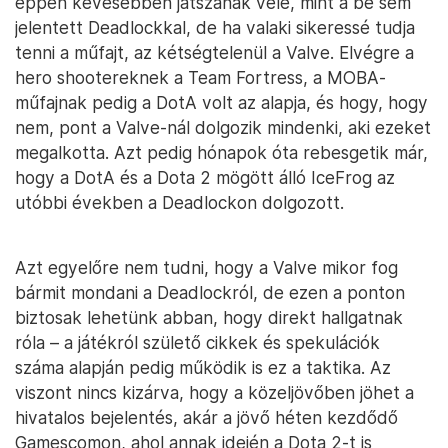
éppen kevesebben játszanak vele, mint a be sem
jelentett Deadlockkal, de ha valaki sikeressé tudja
tenni a műfajt, az kétségtelenül a Valve. Elvégre a
hero shootereknek a Team Fortress, a MOBA-
műfajnak pedig a DotA volt az alapja, és hogy, hogy
nem, pont a Valve-nál dolgozik mindenki, aki ezeket
megalkotta. Azt pedig hónapok óta rebesgetik már,
hogy a DotA és a Dota 2 mögött álló IceFrog az
utóbbi években a Deadlockon dolgozott.
Azt egyelőre nem tudni, hogy a Valve mikor fog
bármit mondani a Deadlockról, de ezen a ponton
biztosak lehetünk abban, hogy direkt hallgatnak
róla – a játékról születő cikkek és spekulációk
száma alapján pedig működik is ez a taktika. Az
viszont nincs kizárva, hogy a közeljövőben jöhet a
hivatalos bejelentés, akár a jövő héten kezdődő
Gamescomon, ahol annak idején a Dota 2-t is