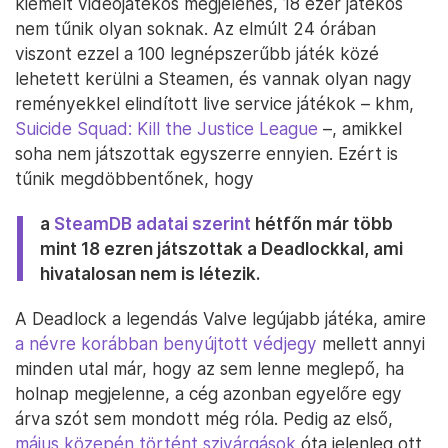
kiemelt videójátékos megjelenés, 18 ezer játékos
nem tűnik olyan soknak. Az elmúlt 24 órában
viszont ezzel a 100 legnépszerűbb játék közé
lehetett kerülni a Steamen, és vannak olyan nagy
reményekkel elindított live service játékok – khm,
Suicide Squad: Kill the Justice League
–, amikkel
soha nem játszottak egyszerre ennyien. Ezért is
tűnik megdöbbentőnek, hogy
a
SteamDB adatai szerint
hétfőn már több
mint 18 ezren játszottak a Deadlockkal, ami
hivatalosan nem is létezik.
A Deadlock a legendás Valve legújabb játéka, amire
a névre korábban benyújtott védjegy
mellett annyi
minden utal már, hogy az sem lenne meglepő, ha
holnap megjelenne, a cég azonban egyelőre egy
árva szót sem mondott még róla. Pedig az első,
május közepén történt szivárgások
óta jelenleg ott