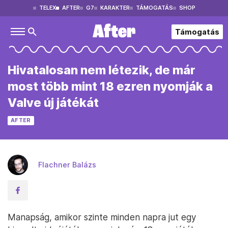
TELEX
AFTER
G7
KARAKTER
TÁMOGATÁS
SHOP
Támogatás
Hivatalosan nem létezik, de már
most több mint 18 ezren nyomják a
Valve új játékát
AFTER
Flachner Balázs
Manapság, amikor szinte minden napra jut egy