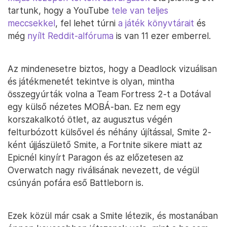
tartunk, hogy a YouTube
tele van teljes
meccsekkel
, fel lehet túrni
a játék könyvtárait
és
még
nyílt Reddit-alfóruma
is van 11 ezer emberrel.
Az mindenesetre biztos, hogy a Deadlock vizuálisan
és játékmenetét tekintve is olyan, mintha
összegyúrták volna a Team Fortress 2-t a Dotával
egy külső nézetes MOBÁ-ban. Ez nem egy
korszakalkotó ötlet, az augusztus végén
felturbózott külsővel és néhány újítással, Smite 2-
ként újjászülető Smite, a Fortnite sikere miatt az
Epicnél kinyírt Paragon és az előzetesen az
Overwatch nagy riválisának nevezett, de végül
csúnyán pofára eső Battleborn is.
Ezek közül már csak a Smite létezik, és mostanában