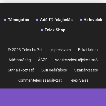
Támogatás
Adó 1% felajánlás
Hírlevelek
Telex Shop
© 2026 Telex.hu Zrt.
Impresszum
Etikai kódex
Átláthatóság
ÁSZF
Adatkezelési tájékoztató
Sütitájékoztató
Süti beállítások
Szabályzatok
Kommentelési szabályzat
Telex Sales